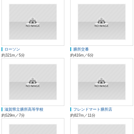
ローソン
膳所交番
約321m／5分
約416m／6分
滋賀県立膳所高等学校
フレンドマート膳所店
約529m／7分
約827m／11分