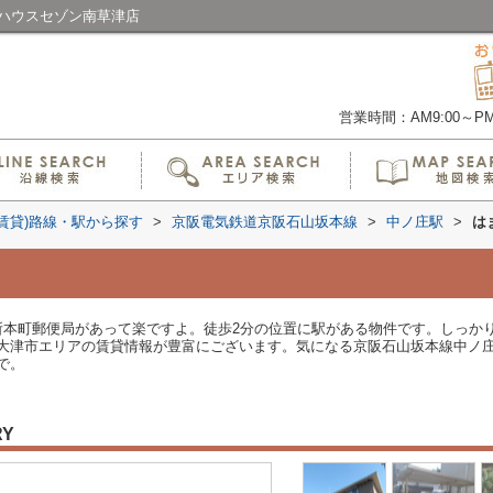
らハウスセゾン南草津店
営業時間：AM9:00～PM6
(賃貸)路線・駅から探す
>
京阪電気鉄道京阪石山坂本線
>
中ノ庄駅
>
は
所本町郵便局があって楽ですよ。徒歩2分の位置に駅がある物件です。しっか
大津市エリアの賃貸情報が豊富にございます。気になる京阪石山坂本線中ノ
まで。
RY