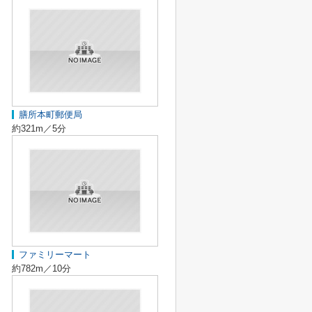
膳所本町郵便局
約321m／5分
ファミリーマート
約782m／10分