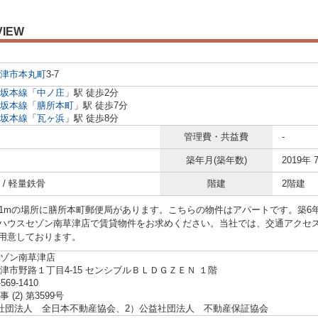
VIEW
津市
本丸町
3-7
坂本線
「
中ノ庄
」駅 徒歩2分
坂本線
「
膳所本町
」駅 徒歩7分
坂本線
「
瓦ヶ浜
」駅 徒歩8分
管理費・共益費
-
築年月(築年数)
2019年 
 / 軽量鉄骨
階建
2階建
21mの場所に膳所本町郵便局があります。こちらの物件はアパートです。築6
ハウスセゾン南草津店で賃貸物件をお求めください。当社では、交通アクセ
用意しております。
ゾン南草津店
津市野路１丁目4-15 センシブルＢＬＤＧＺＥＮ １階
-569-1410
 (2) 第3599号
社団法人 全日本不動産協会、2）公益社団法人 不動産保証協会