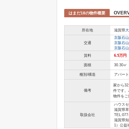
OVER
はまだ18の物件概要
所在地
滋賀県
大
京阪石山
交通
京阪石山
京阪石山
賃料
6.5万円
面積
30.30㎡
種別/構造
アパート
家から3
備考
件です。
物件をご
ハウスセ
滋賀県草
取扱会社
TEL:077
滋賀県知事
1）公益