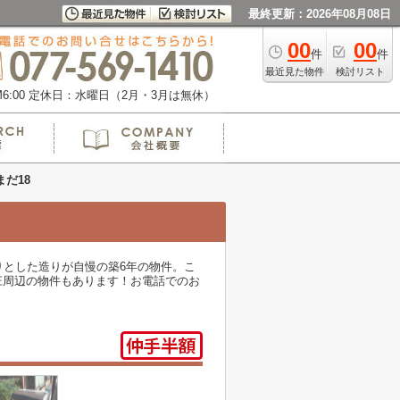
最終更新：2026年08月08日
00
00
件
件
最近見た物件
検討リスト
:00
定休日：水曜日（2月・3月は無休）
まだ18
りとした造りが自慢の築6年の物件。こ
庄周辺の物件もあります！お電話でのお