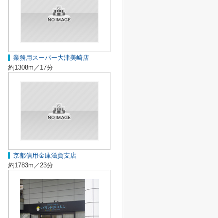
業務用スーパー大津美崎店
約1308m／17分
京都信用金庫滋賀支店
約1783m／23分