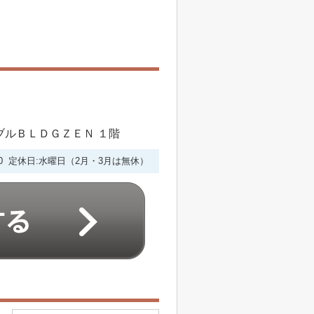
シブルＢＬＤＧＺＥＮ １階
6:00 定休日:水曜日（2月・3月は無休）