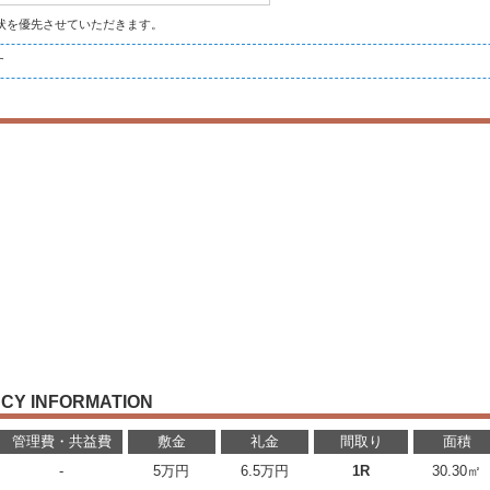
状を優先させていただきます。
す
CY INFORMATION
管理費・共益費
敷金
礼金
間取り
面積
-
5万円
6.5万円
1R
30.30㎡