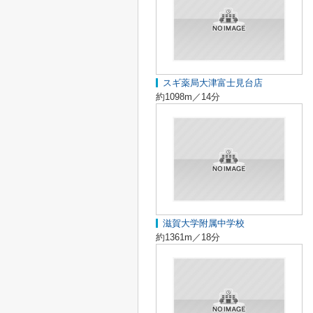
スギ薬局大津富士見台店
約1098m／14分
滋賀大学附属中学校
約1361m／18分