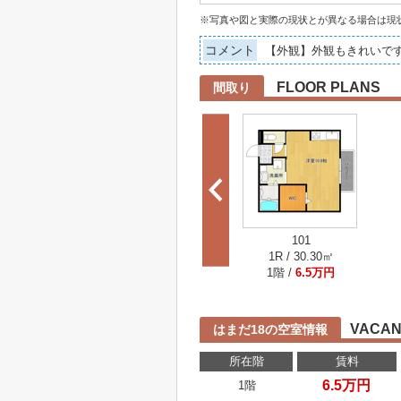
※写真や図と実際の現状とが異なる場合は現
コメント
【外観】外観もきれいで
FLOOR PLANS
間取り
101
1R / 30.30㎡
1階 /
6.5万円
VACAN
はまだ18の空室情報
所在階
賃料
6.5万円
1階