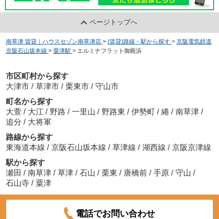
ページトップへ
南草津 賃貸｜ハウスセゾン南草津店
>
(賃貸)路線・駅から探す
>
京阪電気鉄道
京阪石山坂本線
>
粟津駅
>
エルミナフラット御殿浜
市区町村から探す
大津市
/
草津市
/
栗東市
/
守山市
町名から探す
大萱
/
大江
/
野路
/
一里山
/
野路東
/
伊勢町
/
綣
/
南草津
/
追分
/
大将軍
路線から探す
東海道本線
/
京阪石山坂本線
/
草津線
/
湖西線
/
京阪京津線
駅から探す
瀬田
/
南草津
/
草津
/
石山
/
栗東
/
唐橋前
/
手原
/
守山
/
石山寺
/
粟津
電話でお問い合わせ