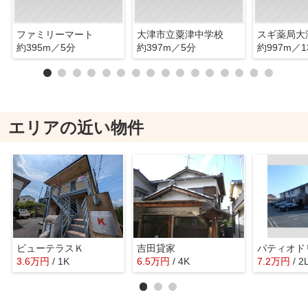
ファミリーマート
大津市立粟津中学校
約395m／5分
約397m／5分
約997m／1
エリアの近い物件
ビューテラスＫ
吉田貸家
パティオド
3.6
万
円
/ 1K
6.5
万
円
/ 4K
7.2
万
円
/ 2