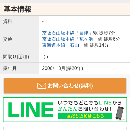
基本情報
賃料
-
京阪石山坂本線
「
粟津
」駅 徒歩7分
交通
京阪石山坂本線
「
瓦ヶ浜
」駅 徒歩6分
東海道本線
「
石山
」駅 徒歩14分
間取り(面積)
-(-)
築年月
2006年 3月(築20年)
お問い合わせ(無料)