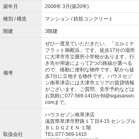
築年月
2006年 3月(築20年)
種別 / 構造
マンション / 鉄筋コンクリート
階建
3階建
ぜひ一度見ていただきたい、「エルミナ
フラット御殿浜」です。徒歩17分の場所
に大津市市立膳所小学校があります。行
き先や用途によって2つの路線が選べる
ので、移動に便利な物件です。駅から徒
備考
歩7分に立地する物件です。ハウスセゾ
ン南草津店には大津市エリアの賃貸情報
がございます。ご質問、見学予約などは
お気軽に077-569-1410かfd@sigasaison.
comまで。
ハウスセゾン南草津店
滋賀県草津市野路１丁目4-15 センシブル
ＢＬＤＧＺＥＮ １階
取扱会社
TEL:077-569-1410