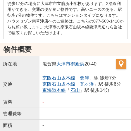
徒歩17分の場所に大津市市立膳所小学校があります。2沿線利
用ができる、交通の便が良い物件です。高いニーズのある、駅
徒歩7分の物件です。こちらはマンションタイプになります。
ハウスセゾン南草津店へのご連絡は、こちらの077-569-1410か
らお願い致します。大津市の京阪石山坂本線粟津周辺なら当社
で幅広くお探しいただけます。
物件概要
所在地
滋賀県
大津市
御殿浜
20-40
京阪石山坂本線
「
粟津
」駅 徒歩7分
交通
京阪石山坂本線
「
瓦ヶ浜
」駅 徒歩6分
東海道本線
「
石山
」駅 徒歩14分
賃料
-
管理費等
-
面積
-