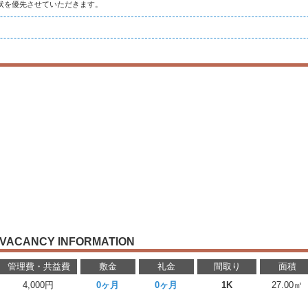
状を優先させていただきます。
VACANCY INFORMATION
管理費・共益費
敷金
礼金
間取り
面積
4,000円
0ヶ月
0ヶ月
1K
27.00㎡