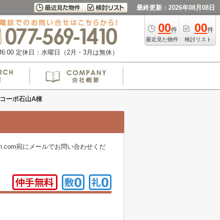
最終更新：2026年08月08日
00
00
件
件
最近見た物件
検討リスト
:00
定休日：水曜日（2月・3月は無休）
Oコーポ石山A棟
n.com宛にメールでお問い合わせくだ