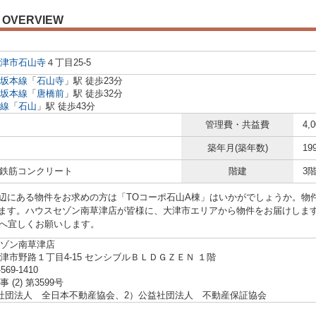
OVERVIEW
津市
石山寺
４丁目25-5
坂本線
「
石山寺
」駅 徒歩23分
坂本線
「
唐橋前
」駅 徒歩32分
線
「
石山
」駅 徒歩43分
管理費・共益費
4,
築年月(築年数)
19
/ 鉄筋コンクリート
階建
3
辺にある物件をお求めの方は「TOコーポ石山A棟」はいかがでしょうか。物件
ます。ハウスセゾン南草津店が皆様に、大津市エリアから物件をお届けします。
410へ宜しくお願いします。
ゾン南草津店
津市野路１丁目4-15 センシブルＢＬＤＧＺＥＮ １階
-569-1410
 (2) 第3599号
社団法人 全日本不動産協会、2）公益社団法人 不動産保証協会