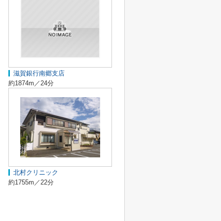
滋賀銀行南郷支店
約1874m／24分
北村クリニック
約1755m／22分