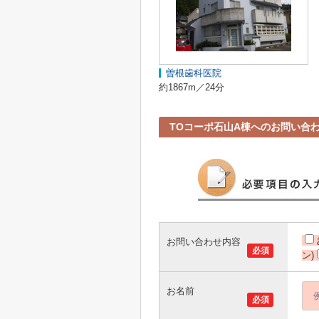
曽根歯科医院
約1867m／24分
TOコーポ石山A棟へのお問い合
お問い合わせ内容
必須
ン)
お名前
必須