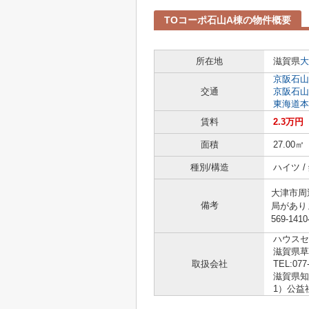
TOコーポ石山A棟の物件概要
所在地
滋賀県
大
京阪石山
交通
京阪石山
東海道本
賃料
2.3万円
面積
27.00㎡
種別/構造
ハイツ 
大津市周
備考
局があり
569-1
ハウスセ
滋賀県草
取扱会社
TEL:077
滋賀県知事
1）公益