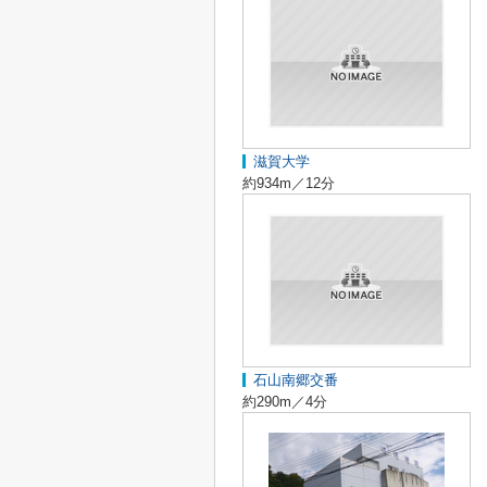
滋賀大学
約934m／12分
石山南郷交番
約290m／4分