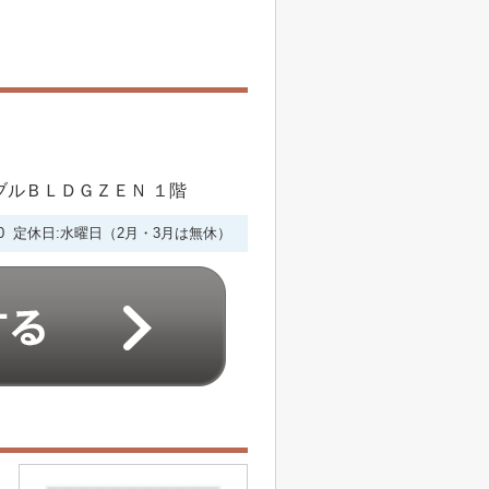
シブルＢＬＤＧＺＥＮ １階
6:00 定休日:水曜日（2月・3月は無休）