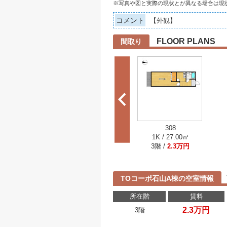
※写真や図と実際の現状とが異なる場合は現
コメント
【外観】
FLOOR PLANS
間取り
308
1K / 27.00㎡
3階 /
2.3万円
TOコーポ石山A棟の空室情報
所在階
賃料
2.3万円
3階