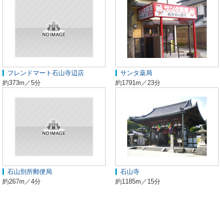
フレンドマート石山寺辺店
サンタ薬局
約373m／5分
約1791m／23分
石山別所郵便局
石山寺
約267m／4分
約1185m／15分