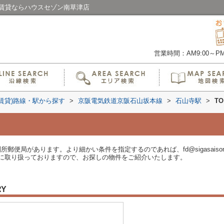
の賃貸ならハウスセゾン南草津店
営業時間：AM9:00～PM6
(賃貸)路線・駅から探す
>
京阪電気鉄道京阪石山坂本線
>
石山寺駅
>
T
所郵便局があります。より細かい条件を指定するのであれば、fd@sigasaiso
に取り扱っておりますので、お探しの物件をご紹介いたします。
RY