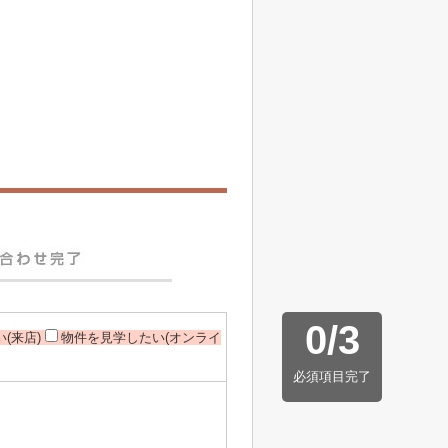
0
/
3
(来店)
物件を見学したい(オンライ
必須項目完了