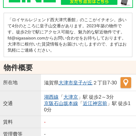
「ロイヤルレジェンド西大津弐番館」のここがイチオシ。歩い
て4分のところに皇子山交番があります。2023年築の物件で
す。徒歩2分で駅にアクセス可能な、魅力的な駅近物件です。
fd@sigasaison.comからお問い合わせをお待ちしております。
大津市に根付いた賃貸情報をお届けいたしますので、まずはお
気軽にご連絡ください。
物件概要
所在地
滋賀県
大津市
皇子が丘
２丁目7-30
湖西線
「
大津京
」駅 徒歩2～3分
交通
京阪石山坂本線
「
近江神宮前
」駅 徒歩1
0分
賃料
-
管理費等
-