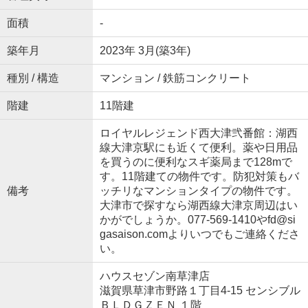
面積
-
築年月
2023年 3月(築3年)
種別 / 構造
マンション / 鉄筋コンクリート
階建
11階建
ロイヤルレジェンド西大津弐番館：湖西
線大津京駅にも近くて便利。薬や日用品
を買うのに便利なスギ薬局まで128mで
す。11階建ての物件です。防犯対策もバ
備考
ッチリなマンションタイプの物件です。
大津市で探すなら湖西線大津京周辺はい
かがでしょうか。077-569-1410やfd@si
gasaison.comよりいつでもご連絡くださ
い。
ハウスセゾン南草津店
滋賀県草津市野路１丁目4-15 センシブル
ＢＬＤＧＺＥＮ １階