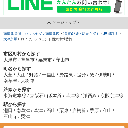
ページトップへ
南草津 賃貸｜ハウスセゾン南草津店
>
(賃貸)路線・駅から探す
>
JR湖西線
>
大津京駅
>
ロイヤルレジェンド西大津弐番館
市区町村から探す
大津市
/
草津市
/
栗東市
/
守山市
町名から探す
大萱
/
大江
/
野路
/
一里山
/
野路東
/
追分
/
綣
/
伊勢町
/
南草津
/
大将軍
路線から探す
東海道本線
/
京阪石山坂本線
/
草津線
/
湖西線
/
京阪京津線
駅から探す
瀬田
/
南草津
/
草津
/
石山
/
栗東
/
唐橋前
/
手原
/
守山
/
石山寺
/
粟津