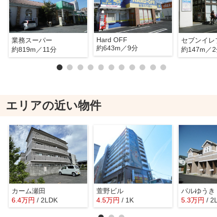
Hard OFF
業務スーパー
セブンイレ
約643m／9分
約819m／11分
約147m／
エリアの近い物件
カーム瀬田
萱野ビル
パルゆうき
6.4
万
円
/ 2LDK
4.5
万
円
/ 1K
5.3
万
円
/ 2