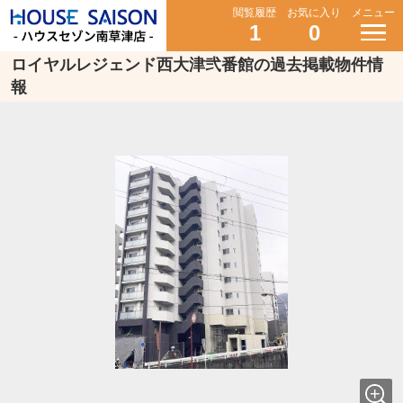
閲覧履歴
お気に入り
メニュー
1
0
ロイヤルレジェンド西大津弐番館の過去掲載物件情
報