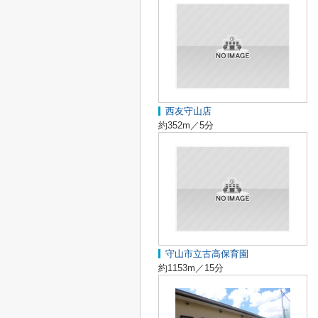
西友守山店
約352m／5分
守山市立古高保育園
約1153m／15分