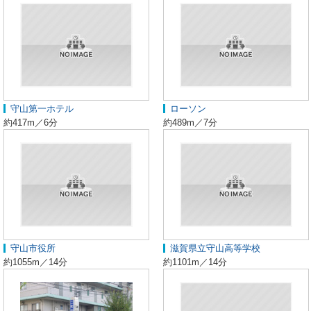
守山第一ホテル
ローソン
約417m／6分
約489m／7分
守山市役所
滋賀県立守山高等学校
約1055m／14分
約1101m／14分