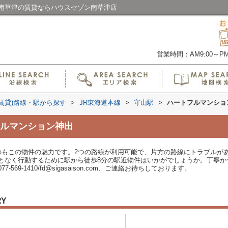
南草津の賃貸ならハウスセゾン南草津店
営業時間：AM9:00～PM6
(賃貸)路線・駅から探す
>
JR東海道本線
>
守山駅
>
ハートフルマンショ
ルマンション神出
のもこの物件の魅力です。2つの路線が利用可能で、片方の路線にトラブルが
となく行動するために駅から徒歩8分の駅近物件はいかがでしょうか。丁寧か
69-1410/fd@sigasaison.com、ご連絡お待ちしております。
RY