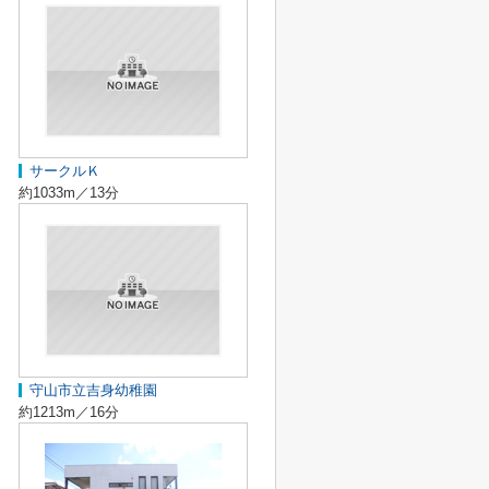
サークルＫ
約1033m／13分
守山市立吉身幼稚園
約1213m／16分