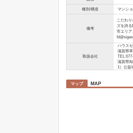
種別/構造
マンショ
こだわり
ズを誇る
備考
市エリア
fd@siga
ハウスセ
滋賀県草
取扱会社
TEL:077
滋賀県知事
1）公益
MAP
マップ