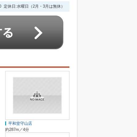
6:00 定休日:水曜日（2月・3月は無休）
平和堂守山店
約287m／4分