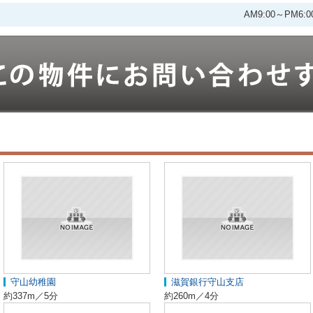
AM9:00～PM
守山幼稚園
滋賀銀行守山支店
約337m／5分
約260m／4分