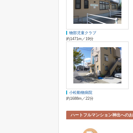
物部児童クラブ
約1471m／19分
小松動物病院
約1688m／22分
ハートフルマンション神出へのお