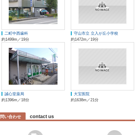
二町中西歯科
守山市立 立入が丘小学校
約1499m／19分
約1472m／19分
誠心堂薬局
大宝医院
約1396m／18分
約1638m／21分
contact us
問い合わせ