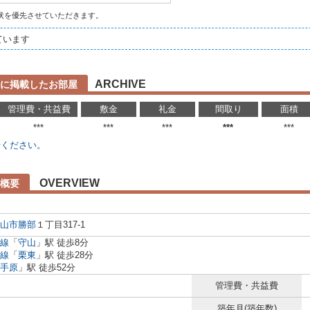
状を優先させていただきます。
ています
ARCHIVE
に掲載したお部屋
管理費・共益費
敷金
礼金
間取り
面積
***
***
***
***
***
せください。
OVERVIEW
概要
山市
勝部
１丁目317-1
線
「
守山
」駅 徒歩8分
線
「
栗東
」駅 徒歩28分
手原
」駅 徒歩52分
管理費・共益費
築年月(築年数)