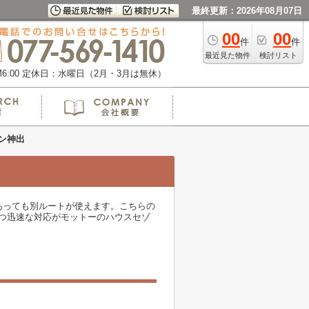
最終更新：2026年08月07日
00
00
件
件
最近見た物件
検討リスト
:00
定休日：水曜日（2月・3月は無休）
ン神出
あっても別ルートが使えます。こちらの
つ迅速な対応がモットーのハウスセゾ