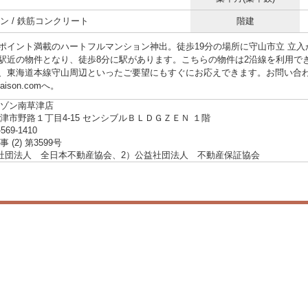
ン / 鉄筋コンクリート
階建
ポイント満載のハートフルマンション神出。徒歩19分の場所に守山市立 立
駅近の物件となり、徒歩8分に駅があります。こちらの物件は2沿線を利用で
、東海道本線守山周辺といったご要望にもすぐにお応えできます。お問い合
saison.comへ。
ゾン南草津店
津市野路１丁目4-15 センシブルＢＬＤＧＺＥＮ １階
-569-1410
 (2) 第3599号
社団法人 全日本不動産協会、2）公益社団法人 不動産保証協会