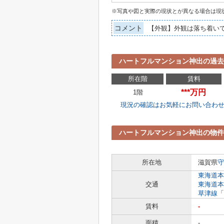
※写真や図と実際の現状とが異なる場合は現
コメント
【外観】外観は落ち着い
ハートフルマンション神出の過去
所在階
賃料
***万円
1階
現況の確認はお気軽にお問い合わ
ハートフルマンション神出の物件
所在地
滋賀県
守
東海道本
交通
東海道本
草津線
「
賃料
-
面積
-