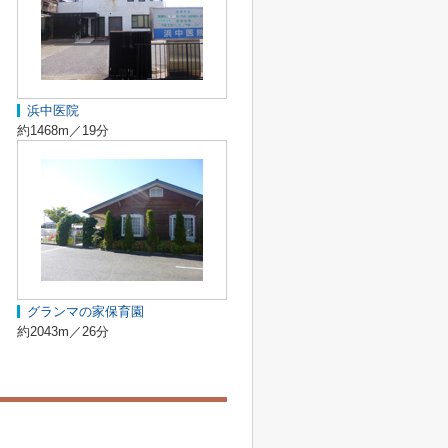
浜中医院
約1468m／19分
グランマの家保育園
約2043m／26分