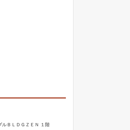
シブルＢＬＤＧＺＥＮ １階