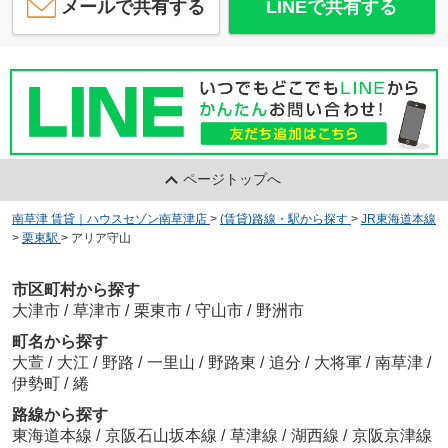
メールで共有する
LINEで共有する
ページトップへ
南草津 賃貸｜ハウスセゾン南草津店
>
(賃貸)路線・駅から探す
>
JR東海道本線
>
栗東駅
>
アリア守山
市区町村から探す
大津市
/
草津市
/
栗東市
/
守山市
/
野洲市
町名から探す
大萱
/
大江
/
野路
/
一里山
/
野路東
/
追分
/
大将軍
/
南草津
/
伊勢町
/
綣
路線から探す
東海道本線
/
京阪石山坂本線
/
草津線
/
湖西線
/
京阪京津線