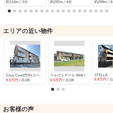
約110m／2分
約292m／4分
約299m／
エリアの近い物件
STELLA
Cozy Court竹中(コージーコートタケナカ)
ベルヴェデール IMAI I
8.8
万
円
/ 1
9.6
万
円
/ 2LDK
6.5
万
円
/ 2LDK
お客様の声