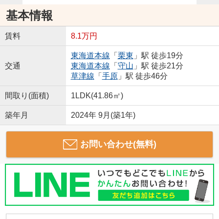
基本情報
賃料
8.1万円
東海道本線
「
栗東
」駅 徒歩19分
交通
東海道本線
「
守山
」駅 徒歩21分
草津線
「
手原
」駅 徒歩46分
間取り(面積)
1LDK(41.86㎡)
築年月
2024年 9月(築1年)
お問い合わせ(無料)