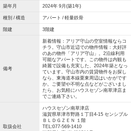
築年月
2024年 9月(築1年)
種別 / 構造
アパート / 軽量鉄骨
階建
3階建
新着情報：アリア守山の空室情報ならコ
チラ。守山市近辺での物件情報：大好評
のあの物件「アリア守山」。2沿線利用
可能なアパートです。この物件は内観も
綺麗で設備も充実した、2024年築となっ
備考
ています。守山市内の賃貸物件をお探し
なら、東海道本線栗東周辺はいかがです
か。ご要望や不明な点などがございまし
たら、お気軽にハウスセゾン南草津店ま
でご連絡下さい。
ハウスセゾン南草津店
滋賀県草津市野路１丁目4-15 センシブル
ＢＬＤＧＺＥＮ １階
取扱会社
TEL:077-569-1410