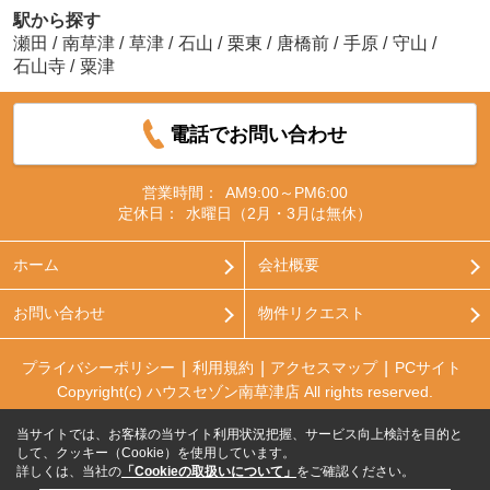
駅から探す
瀬田
/
南草津
/
草津
/
石山
/
栗東
/
唐橋前
/
手原
/
守山
/
石山寺
/
粟津
電話でお問い合わせ
営業時間：
AM9:00～PM6:00
定休日：
水曜日（2月・3月は無休）
ホーム
会社概要
お問い合わせ
物件リクエスト
プライバシーポリシー
利用規約
アクセスマップ
PCサイト
Copyright(c) ハウスセゾン南草津店 All rights reserved.
当サイトでは、お客様の当サイト利用状況把握、サービス向上検討を目的と
して、クッキー（Cookie）を使用しています。
詳しくは、当社の
「Cookieの取扱いについて」
をご確認ください。