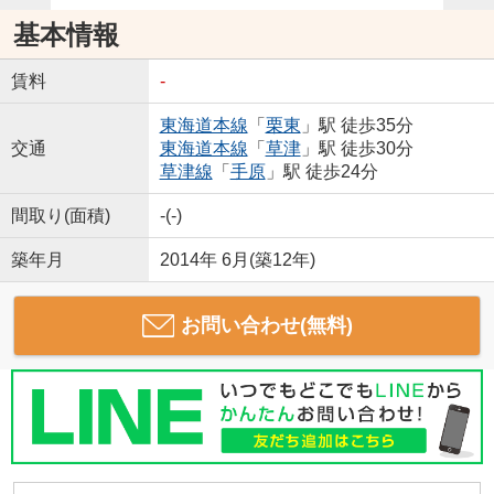
基本情報
賃料
-
東海道本線
「
栗東
」駅 徒歩35分
交通
東海道本線
「
草津
」駅 徒歩30分
草津線
「
手原
」駅 徒歩24分
間取り(面積)
-(-)
築年月
2014年 6月(築12年)
お問い合わせ(無料)