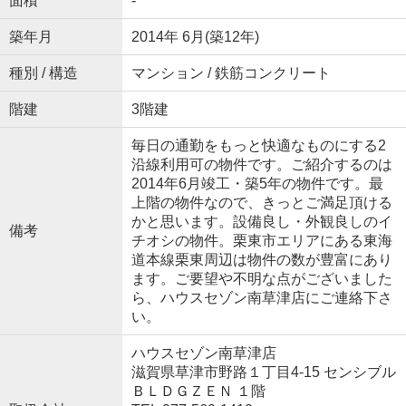
面積
-
築年月
2014年 6月(築12年)
種別 / 構造
マンション / 鉄筋コンクリート
階建
3階建
毎日の通勤をもっと快適なものにする2
沿線利用可の物件です。ご紹介するのは
2014年6月竣工・築5年の物件です。最
上階の物件なので、きっとご満足頂ける
かと思います。設備良し・外観良しのイ
備考
チオシの物件。栗東市エリアにある東海
道本線栗東周辺は物件の数が豊富にあり
ます。ご要望や不明な点がございました
ら、ハウスセゾン南草津店にご連絡下さ
い。
ハウスセゾン南草津店
滋賀県草津市野路１丁目4-15 センシブル
ＢＬＤＧＺＥＮ １階