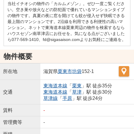
当社イチオシの物件の「カルムメゾン」。ぜひ一度ご覧くださ
い。空き巣や放火などの防犯面で優れているマンションタイプ
の物件です。真夏の夜に窓を開けても蚊が侵入せず快眠できる
最上階のマンションです。2沿線を利用できる利便性の高いマ
ンション。ネットで東海道本線栗東周辺の物件を検索するなら
ハウスセゾン南草津店にお任せを。気になる点がございました
ら077-569-1410、fd@sigasaison.comよりお気軽にご連絡を。
物件概要
所在地
滋賀県
栗東市
坊袋
152-1
東海道本線
「
栗東
」駅 徒歩35分
交通
東海道本線
「
草津
」駅 徒歩30分
草津線
「
手原
」駅 徒歩24分
賃料
-
管理費等
-