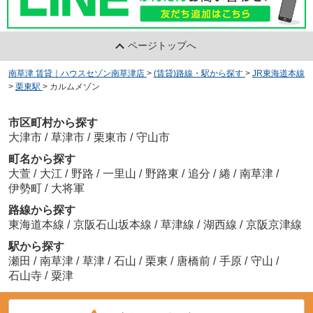
ページトップへ
南草津 賃貸｜ハウスセゾン南草津店
>
(賃貸)路線・駅から探す
>
JR東海道本線
>
栗東駅
>
カルムメゾン
市区町村から探す
大津市
/
草津市
/
栗東市
/
守山市
町名から探す
大萱
/
大江
/
野路
/
一里山
/
野路東
/
追分
/
綣
/
南草津
/
伊勢町
/
大将軍
路線から探す
東海道本線
/
京阪石山坂本線
/
草津線
/
湖西線
/
京阪京津線
駅から探す
瀬田
/
南草津
/
草津
/
石山
/
栗東
/
唐橋前
/
手原
/
守山
/
石山寺
/
粟津