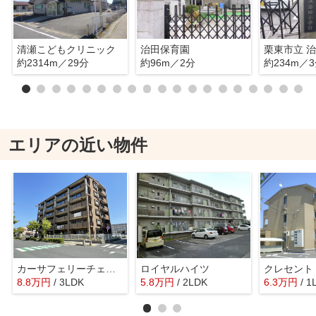
清瀬こどもクリニック
治田保育園
栗東市立 
約2314m／29分
約96m／2分
約234m／
エリアの近い物件
カーサフェリーチェ淡海
ロイヤルハイツ
クレセント
8.8
万
円
/ 3LDK
5.8
万
円
/ 2LDK
6.3
万
円
/ 1