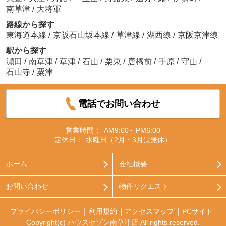
南草津
/
大将軍
路線から探す
東海道本線
/
京阪石山坂本線
/
草津線
/
湖西線
/
京阪京津線
駅から探す
瀬田
/
南草津
/
草津
/
石山
/
栗東
/
唐橋前
/
手原
/
守山
/
石山寺
/
粟津
電話でお問い合わせ
営業時間：
AM9:00～PM6:00
定休日：
水曜日（2月・3月は無休）
ホーム
会社概要
お問い合わせ
物件リクエスト
プライバシーポリシー
利用規約
アクセスマップ
PCサイト
Copyright(c) ハウスセゾン南草津店 All rights reserved.