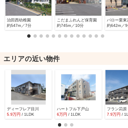
治田西幼稚園
こだまふれんど保育園
バロー栗東
約547m／7分
約745m／10分
約642m／
エリアの近い物件
ディーフレア目川
ハートフル下戸山
フラン苅原
5.9
万
円
/ 1LDK
6
万
円
/ 1LDK
7.9
万
円
/ 1