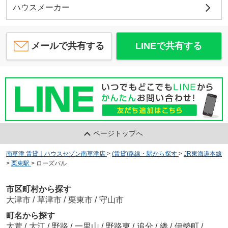
ハウスメーカー
メールで共有する
LINEで共有する
ページトップへ
南草津 賃貸｜ハウスセゾン南草津店
>
(賃貸)路線・駅から探す
>
JR東海道本線
>
栗東駅
>
ローズパル
市区町村から探す
大津市
/
草津市
/
栗東市
/
守山市
町名から探す
大萱
/
大江
/
野路
/
一里山
/
野路東
/
追分
/
綣
/
伊勢町
/