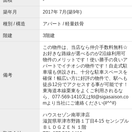
面積
-
築年月
2017年 7月(築9年)
種別 / 構造
アパート / 軽量鉄骨
階建
3階建
この物件は、当店なら仲介手数料無料☆
お好きな路線が選べるのが2沿線利用可
物件のメリットです！使い勝手の良いア
パートでイチオシの物件です！自走式駐
車場も併設され、十分な駐車スペースを
備考
確保！幅広い方に好評の物件で、駅へも
徒歩12分でアクセスする事が可能です！
東海道本線栗東をよくご利用されるな
ら、077-569-1410又はfd@sigasaison.co
mより当社にご連絡ください(#^^#)
ハウスセゾン南草津店
滋賀県草津市野路１丁目4-15 センシブル
ＢＬＤＧＺＥＮ １階