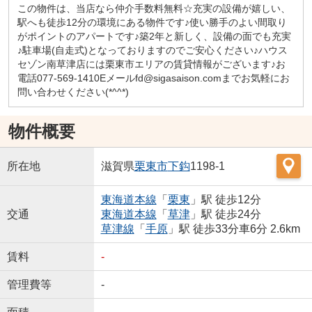
この物件は、当店なら仲介手数料無料☆充実の設備が嬉しい、
駅へも徒歩12分の環境にある物件です♪使い勝手のよい間取り
がポイントのアパートです♪築2年と新しく、設備の面でも充実
♪駐車場(自走式)となっておりますのでご安心ください♪ハウス
セゾン南草津店には栗東市エリアの賃貸情報がございます♪お
電話077-569-1410Eメールfd@sigasaison.comまでお気軽にお
問い合わせください(*^^*)
物件概要
所在地
滋賀県
栗東市
下鈎
1198-1
東海道本線
「
栗東
」駅 徒歩12分
交通
東海道本線
「
草津
」駅 徒歩24分
草津線
「
手原
」駅 徒歩33分車6分 2.6km
賃料
-
管理費等
-