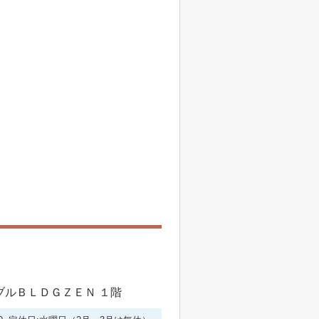
シブルＢＬＤＧＺＥＮ １階