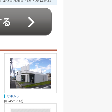
6:00 定休日:水曜日（2月・3月は無休）
サキムラ
約245m／4分