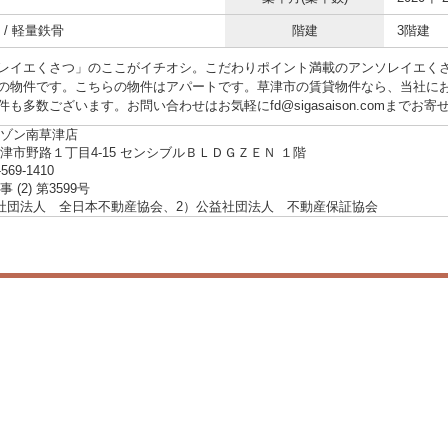
 / 軽量鉄骨
階建
3階建
レイエくさつ」のここがイチオシ。こだわりポイント満載のアンソレイエくさ
の物件です。こちらの物件はアパートです。草津市の賃貸物件なら、当社に
も多数ございます。お問い合わせはお気軽にfd@sigasaison.comまでお
ゾン南草津店
津市野路１丁目4-15 センシブルＢＬＤＧＺＥＮ １階
-569-1410
 (2) 第3599号
社団法人 全日本不動産協会、2）公益社団法人 不動産保証協会