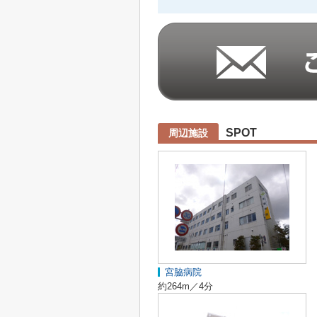
SPOT
周辺施設
宮脇病院
約264m／4分