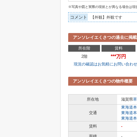
※写真や図と実際の現状とが異なる場合は現
コメント
【外観】外観です
アンソレイエくさつの過去に掲載
所在階
賃料
***万円
2階
現況の確認はお気軽にお問い合わ
アンソレイエくさつの物件概要
所在地
滋賀県
草
東海道本
交通
東海道本
東海道本
賃料
-
面積
-