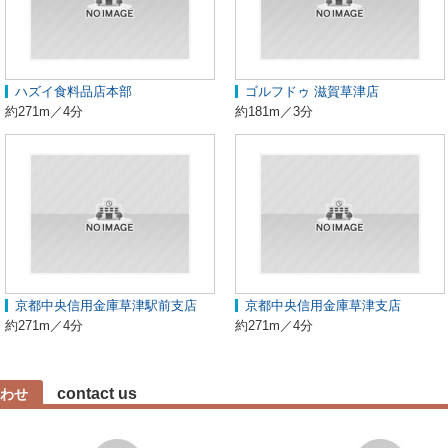
ハズイ食料品店本部
ゴルフドゥ 滋賀草津店
約271m／4分
約181m／3分
京都中央信用金庫草津駅前支店
京都中央信用金庫草津支店
約271m／4分
約271m／4分
contact us
わせ