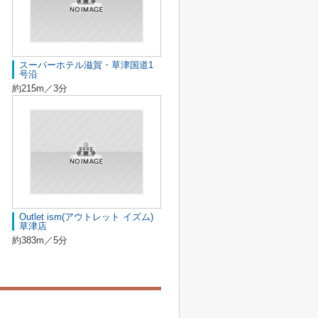
スーパーホテル滋賀・草津国道1
号沿
約215m／3分
Outlet ism(アウトレット イズム)
草津店
約383m／5分