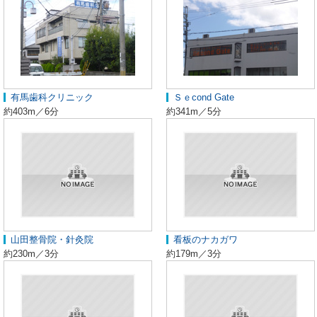
有馬歯科クリニック
Ｓｅcond Gate
約403m／6分
約341m／5分
山田整骨院・針灸院
看板のナカガワ
約230m／3分
約179m／3分