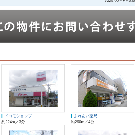
AM9:00～PM
ドコモショップ
ふれあい薬局
約224m／3分
約260m／4分