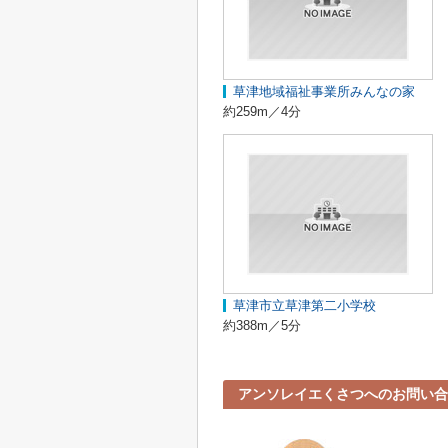
草津地域福祉事業所みんなの家
約259m／4分
草津市立草津第二小学校
約388m／5分
アンソレイエくさつへのお問い合