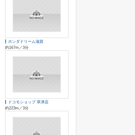
ホンダドリーム滋賀
約167m／3分
ドコモショップ 草津店
約223m／3分