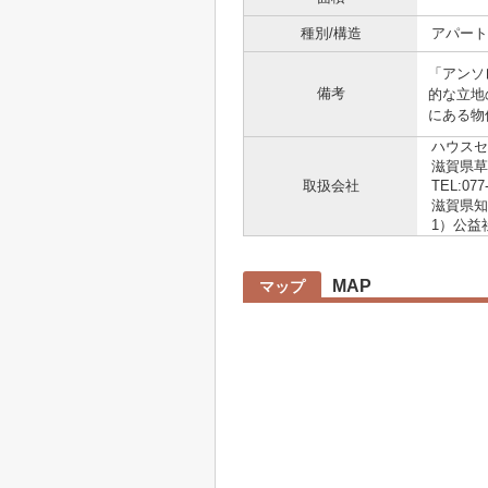
種別/構造
アパート
「アンソ
備考
的な立地
にある物件
ハウスセ
滋賀県草
取扱会社
TEL:077
滋賀県知事
1）公益
MAP
マップ