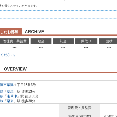
状を優先させていただきます。
ARCHIVE
したお部屋
管理費・共益費
敷金
礼金
間取り
面積
***
***
***
***
***
せください。
OVERVIEW
津市
草津
１丁目15番3号
線
「
草津
」駅 徒歩13分
線
「
南草津
」駅 徒歩33分
線
「
栗東
」駅 徒歩38分
管理費・共益費
-
築年月(築年数)
2020年 