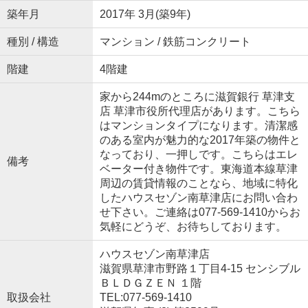
築年月
2017年 3月(築9年)
種別 / 構造
マンション / 鉄筋コンクリート
階建
4階建
家から244mのところに滋賀銀行 草津支
店 草津市役所代理店があります。こちら
はマンションタイプになります。清潔感
のある室内が魅力的な2017年築の物件と
なっており、一押しです。こちらはエレ
備考
ベーター付き物件です。東海道本線草津
周辺の賃貸情報のことなら、地域に特化
したハウスセゾン南草津店にお問い合わ
せ下さい。ご連絡は077-569-1410からお
気軽にどうぞ、お待ちしております。
ハウスセゾン南草津店
滋賀県草津市野路１丁目4-15 センシブル
ＢＬＤＧＺＥＮ １階
取扱会社
TEL:077-569-1410