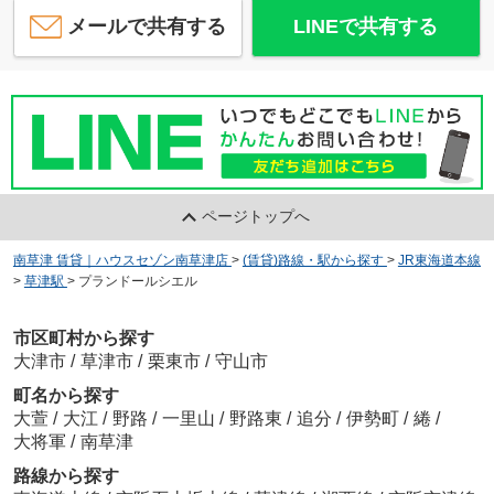
メールで共有する
LINEで共有する
ページトップへ
南草津 賃貸｜ハウスセゾン南草津店
>
(賃貸)路線・駅から探す
>
JR東海道本線
>
草津駅
>
プランドールシエル
市区町村から探す
大津市
/
草津市
/
栗東市
/
守山市
町名から探す
大萱
/
大江
/
野路
/
一里山
/
野路東
/
追分
/
伊勢町
/
綣
/
大将軍
/
南草津
路線から探す