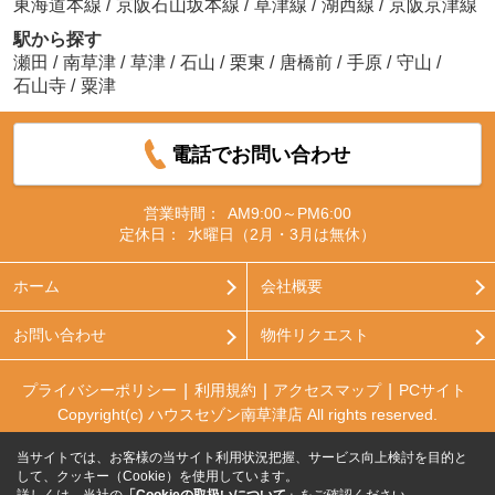
東海道本線
/
京阪石山坂本線
/
草津線
/
湖西線
/
京阪京津線
駅から探す
瀬田
/
南草津
/
草津
/
石山
/
栗東
/
唐橋前
/
手原
/
守山
/
石山寺
/
粟津
電話でお問い合わせ
営業時間：
AM9:00～PM6:00
定休日：
水曜日（2月・3月は無休）
ホーム
会社概要
お問い合わせ
物件リクエスト
プライバシーポリシー
利用規約
アクセスマップ
PCサイト
Copyright(c) ハウスセゾン南草津店 All rights reserved.
当サイトでは、お客様の当サイト利用状況把握、サービス向上検討を目的と
して、クッキー（Cookie）を使用しています。