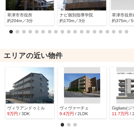
草津市市役所
ナビ個別指導学院
草津市役所
約204m／3分
約170m／3分
約375m／
エリアの近い物件
ヴィラアンドゥミル
ヴィヴァーチェ
Gigliato
9
万
円
/ 3DK
9.4
万
円
/ 2LDK
11.7
万
円
/