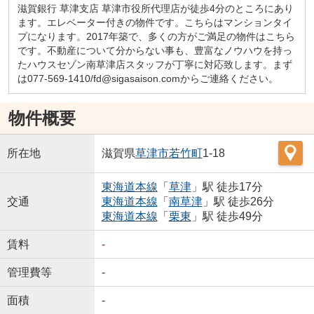
滋賀銀行 草津支店 草津市役所代理店が徒歩4分のところにあり
ます。エレベーター付きの物件です。こちらはマンションタイ
プになります。2017年築で、多くの方がご満足の物件はこちら
です。不動産について分からない事も、豊富なノウハウを持っ
たハウスセゾン南草津店スタッフが丁寧に対応致します。まず
は077-569-1410/fd@sigasaison.comからご連絡ください。
物件概要
所在地
滋賀県
草津市
若竹町
1-18
東海道本線
「
草津
」駅 徒歩17分
交通
東海道本線
「
南草津
」駅 徒歩26分
東海道本線
「
栗東
」駅 徒歩49分
賃料
-
管理費等
-
面積
-