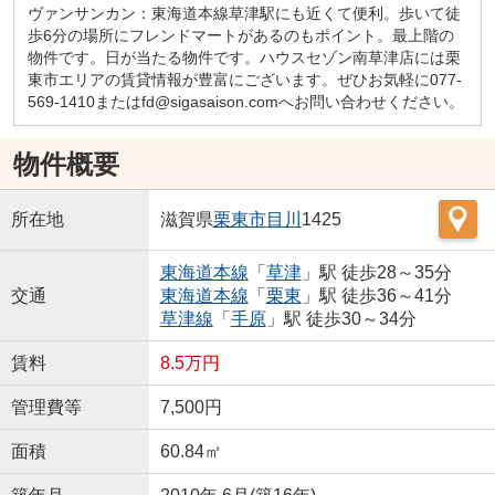
ヴァンサンカン：東海道本線草津駅にも近くて便利。歩いて徒
歩6分の場所にフレンドマートがあるのもポイント。最上階の
物件です。日が当たる物件です。ハウスセゾン南草津店には栗
東市エリアの賃貸情報が豊富にございます。ぜひお気軽に077-
569-1410またはfd@sigasaison.comへお問い合わせください。
物件概要
所在地
滋賀県
栗東市
目川
1425
東海道本線
「
草津
」駅 徒歩28～35分
交通
東海道本線
「
栗東
」駅 徒歩36～41分
草津線
「
手原
」駅 徒歩30～34分
賃料
8.5万円
管理費等
7,500円
面積
60.84㎡