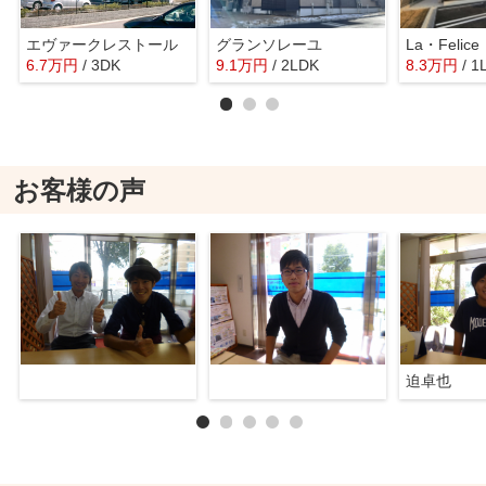
エヴァークレストール
グランソレーユ
La・Felice
6.7
万
円
/ 3DK
9.1
万
円
/ 2LDK
8.3
万
円
/ 1
お客様の声
迫卓也