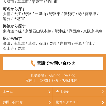
大津市
/
草津市
/
栗東市
/
守山市
町名から探す
大萱
/
大江
/
野路
/
一里山
/
野路東
/
伊勢町
/
綣
/
南草津
/
追分
/
大将軍
路線から探す
東海道本線
/
京阪石山坂本線
/
草津線
/
湖西線
/
京阪京津線
駅から探す
瀬田
/
南草津
/
草津
/
石山
/
栗東
/
唐橋前
/
手原
/
守山
/
石山寺
/
粟津
電話でお問い合わせ
営業時間：
AM9:00～PM6:00
定休日：
水曜日（2月・3月は無休）
ホーム
会社概要
お問い合わせ
物件リクエスト