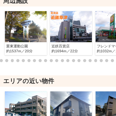
周辺施設
栗東運動公園
近鉄百貨店
フレンドマ
約1537m／20分
約1694m／22分
約1032m／
エリアの近い物件