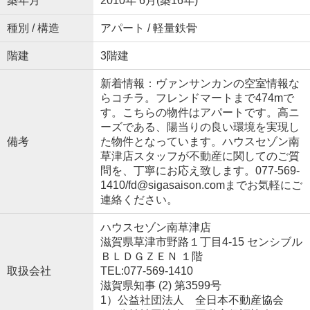
築年月
2010年 6月(築16年)
種別 / 構造
アパート / 軽量鉄骨
階建
3階建
新着情報：ヴァンサンカンの空室情報な
らコチラ。フレンドマートまで474mで
す。こちらの物件はアパートです。高ニ
ーズである、陽当りの良い環境を実現し
備考
た物件となっています。ハウスセゾン南
草津店スタッフが不動産に関してのご質
問を、丁寧にお応え致します。077-569-
1410/fd@sigasaison.comまでお気軽にご
連絡ください。
ハウスセゾン南草津店
滋賀県草津市野路１丁目4-15 センシブル
ＢＬＤＧＺＥＮ １階
取扱会社
TEL:077-569-1410
滋賀県知事 (2) 第3599号
1）公益社団法人 全日本不動産協会