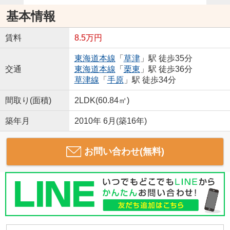
基本情報
賃料
8.5万円
東海道本線
「
草津
」駅 徒歩35分
交通
東海道本線
「
栗東
」駅 徒歩36分
草津線
「
手原
」駅 徒歩34分
間取り(面積)
2LDK(60.84㎡)
築年月
2010年 6月(築16年)
お問い合わせ(無料)