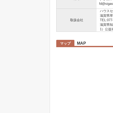
fd@si
ハウスセ
滋賀県草
取扱会社
TEL:077
滋賀県知事
1）公益
MAP
マップ