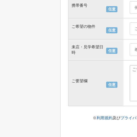
携帯番号
任意
ご希望の物件
任意
来店・見学希望日
任意
時
ご要望欄
任意
※
利用規約
及び
プライバ