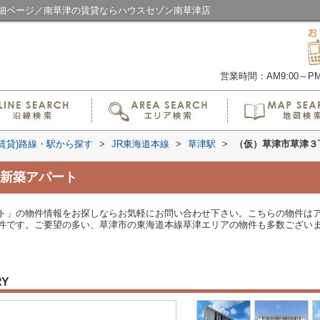
細ページ／南草津の賃貸ならハウスセゾン南草津店
営業時間：AM9:00～PM6
(賃貸)路線・駅から探す
>
JR東海道本線
>
草津駅
>
（仮）草津市草津３
新築アパート
ト」の物件情報をお探しならお気軽にお問い合わせ下さい。こちらの物件はア
件です。ご要望の多い、草津市の東海道本線草津エリアの物件も多数ございま
。
RY