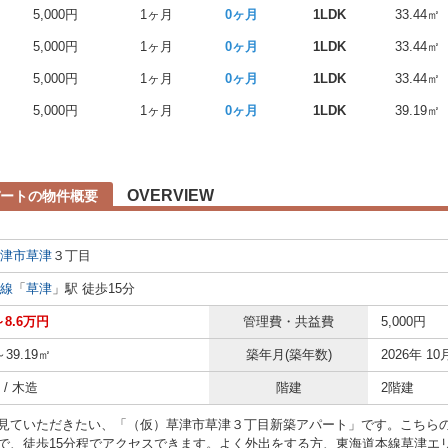
5,000円
1ヶ月
0ヶ月
1LDK
33.44㎡
5,000円
1ヶ月
0ヶ月
1LDK
33.44㎡
5,000円
1ヶ月
0ヶ月
1LDK
33.44㎡
5,000円
1ヶ月
0ヶ月
1LDK
39.19㎡
る
OVERVIEW
パートの物件概要
津市
草津
３丁目
線
「
草津
」駅 徒歩15分
～8.6万円
管理費・共益費
5,000円
～39.19㎡
築年月(築年数)
2026年 10
/ 木造
階建
2階建
見ていただきたい、「（仮）草津市草津３丁目新築アパート」です。こちら
で、徒歩15分程でアクセスできます。よく外出をする方、東海道本線草津エ