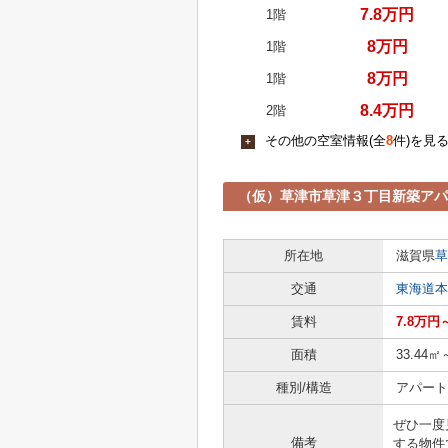
7.8万円
1階
8万円
1階
8万円
1階
8.4万円
2階
その他の空室情報(全
8
件)を見
+
（仮）草津市草津３丁目新築ア
所在地
滋賀県
草
交通
東海道本
賃料
7.8万円
面積
33.44㎡
種別/構造
アパート 
ぜひ一度
備考
する物件