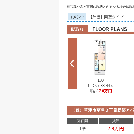
※写真や図と実際の現状とが異なる場合は現
コメント
【外観】同型タイプ
FLOOR PLANS
間取り
103
1LDK / 33.44㎡
1階 /
7.8万円
（仮）草津市草津３丁目新築ア
所在階
賃料
7.8万円
1階