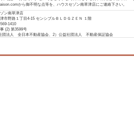
gasaison.comから御不明な点等を、ハウスセゾン南草津店にご連絡下さい。
ゾン南草津店
津市野路１丁目4-15 センシブルＢＬＤＧＺＥＮ １階
-569-1410
 (2) 第3599号
社団法人 全日本不動産協会、2）公益社団法人 不動産保証協会