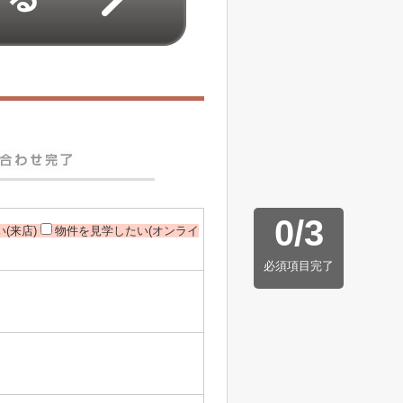
0
/
3
(来店)
物件を見学したい(オンライ
必須項目完了