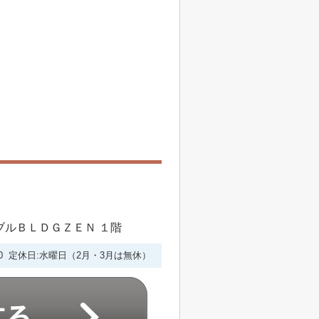
シブルＢＬＤＧＺＥＮ １階
6:00 定休日:水曜日（2月・3月は無休）