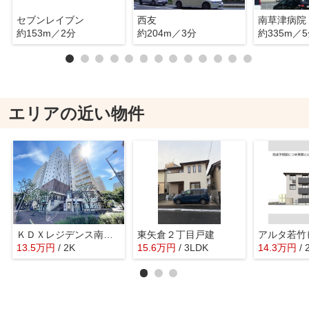
セブンレイブン
西友
南草津病院
約153m／2分
約204m／3分
約335m／
エリアの近い物件
ＫＤＸレジデンス南草津
東矢倉２丁目戸建
アルタ若竹
13.5
万
円
/ 2K
15.6
万
円
/ 3LDK
14.3
万
円
/