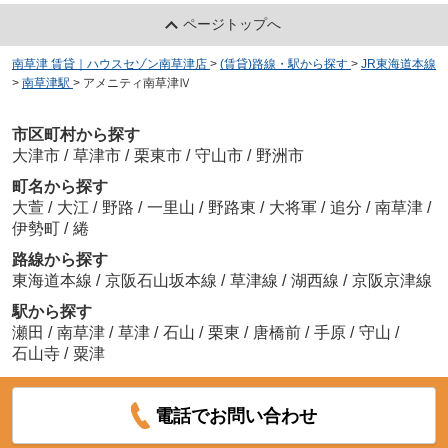
ページトップへ
南草津 賃貸｜ハウスセゾン南草津店
>
(賃貸)路線・駅から探す
>
JR東海道本線
>
南草津駅
>
アメニティ南草津Ⅳ
市区町村から探す
大津市
/
草津市
/
栗東市
/
守山市
/
野洲市
町名から探す
大萱
/
大江
/
野路
/
一里山
/
野路東
/
大将軍
/
追分
/
南草津
/
伊勢町
/
綣
路線から探す
東海道本線
/
京阪石山坂本線
/
草津線
/
湖西線
/
京阪京津線
駅から探す
瀬田
/
南草津
/
草津
/
石山
/
栗東
/
唐橋前
/
手原
/
守山
/
石山寺
/
粟津
電話でお問い合わせ