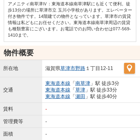
アメニティ南草津Ⅳ：東海道本線南草津駅にも近くて便利。徒
歩13分の場所に草津市立 玉川小学校があります。エレベーター
付き物件です。14階建ての物件となっています。草津市の賃貸
情報は私どもにお任せください。東海道本線南草津周辺の賃貸
も種類豊富にございます。お電話でのお問い合わせは077-569-
1410まで。
物件概要
所在地
滋賀県
草津市
野路
１丁目12-11
東海道本線
「
南草津
」駅 徒歩3分
交通
東海道本線
「
草津
」駅 徒歩33分
東海道本線
「
瀬田
」駅 徒歩40分
賃料
-
管理費等
-
面積
-