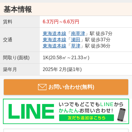
基本情報
賃料
6.3万円～6.6万円
東海道本線
「
南草津
」駅 徒歩7分
交通
東海道本線
「
瀬田
」駅 徒歩37分
東海道本線
「
草津
」駅 徒歩36分
間取り(面積)
1K(20.58㎡～21.33㎡)
築年月
2025年 2月(築1年)
お問い合わせ(無料)