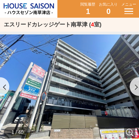
閲覧履歴
お気に入り
メニュー
1
0
エスリードカレッジゲート南草津 (
4
室)
1 / 40