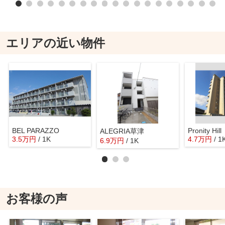
エリアの近い物件
BEL PARAZZO
Pronity Hill
ALEGRIA草津
3.5
万
円
/ 1K
4.7
万
円
/ 1
6.9
万
円
/ 1K
お客様の声