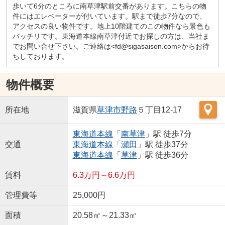
歩いて6分のところに南草津駅前交番があります。こちらの物
件にはエレベーターが付いています。駅まで徒歩7分なので、
アクセスの良い物件です。地上10階建てのこの物件なら景色も
バッチリです。東海道本線南草津付近でお探しの方は、当社ま
でお問い合せ下さい。ご連絡は<fd@sigasaison.com>からお待
ちしております。
物件概要
所在地
滋賀県
草津市
野路
５丁目12-17
東海道本線
「
南草津
」駅 徒歩7分
交通
東海道本線
「
瀬田
」駅 徒歩37分
東海道本線
「
草津
」駅 徒歩36分
賃料
6.3万円～6.6万円
管理費等
25,000円
面積
20.58㎡～21.33㎡