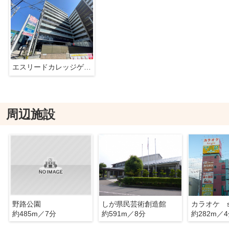
エスリードカレッジゲート南草津
周辺施設
野路公園
しが県民芸術創造館
カラオケ st
約485m／7分
約591m／8分
約282m／