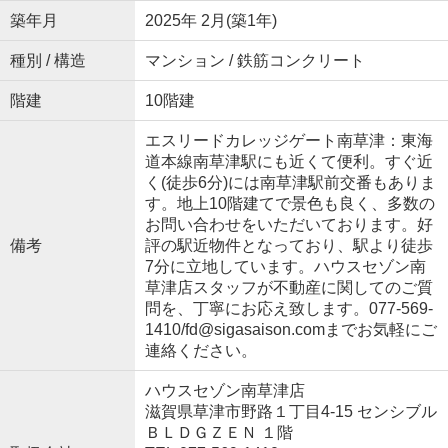
築年月
2025年 2月(築1年)
種別 / 構造
マンション / 鉄筋コンクリート
階建
10階建
エスリードカレッジゲート南草津：東海
道本線南草津駅にも近くて便利。すぐ近
く(徒歩6分)には南草津駅前交番もありま
す。地上10階建てで景色も良く、多数の
お問い合わせをいただいております。好
備考
評の駅近物件となっており、駅より徒歩
7分に立地しています。ハウスセゾン南
草津店スタッフが不動産に関してのご質
問を、丁寧にお応え致します。077-569-
1410/fd@sigasaison.comまでお気軽にご
連絡ください。
ハウスセゾン南草津店
滋賀県草津市野路１丁目4-15 センシブル
ＢＬＤＧＺＥＮ １階