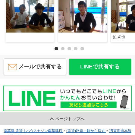
迫卓也
メールで共有する
LINEで共有する
ページトップへ
南草津 賃貸｜ハウスセゾン南草津店
>
(賃貸)路線・駅から探す
>
JR東海道本線