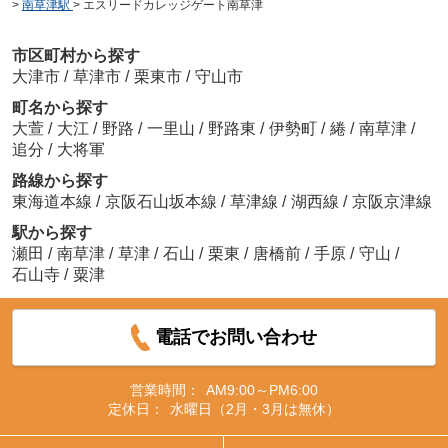
>
南草津駅
>
エスリードカレッジゲート南草津
市区町村から探す
大津市
/
草津市
/
栗東市
/
守山市
町名から探す
大萱
/
大江
/
野路
/
一里山
/
野路東
/
伊勢町
/
綣
/
南草津
/
追分
/
大将軍
路線から探す
東海道本線
/
京阪石山坂本線
/
草津線
/
湖西線
/
京阪京津線
駅から探す
瀬田
/
南草津
/
草津
/
石山
/
栗東
/
唐橋前
/
手原
/
守山
/
石山寺
/
粟津
電話でお問い合わせ
営業時間：
AM9:00～PM6:00
定休日：
水曜日（2月・3月は無休）