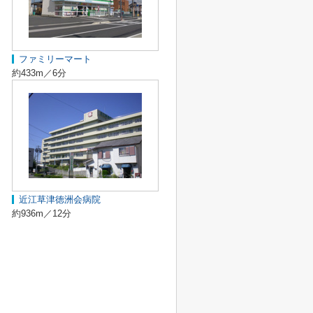
ファミリーマート
約433m／6分
近江草津徳洲会病院
約936m／12分