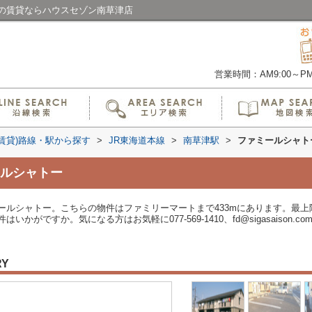
の賃貸ならハウスセゾン南草津店
営業時間：AM9:00～PM6
(賃貸)路線・駅から探す
>
JR東海道本線
>
南草津駅
>
ファミールシャト
ルシャトー
ールシャトー。こちらの物件はファミリーマートまで433mにあります。最
がですか。気になる方はお気軽に077-569-1410、fd@sigasaison.
RY