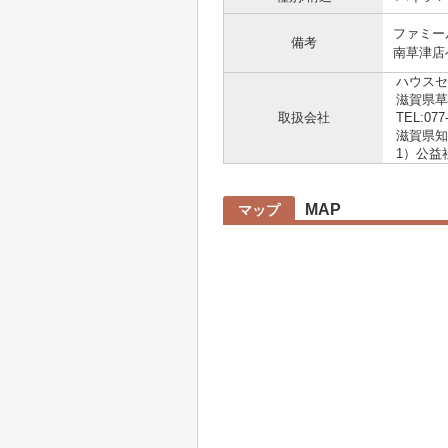
ファミー
備考
南草津店へ
ハウスセ
滋賀県草
取扱会社
TEL:077
滋賀県知事
1）公益
MAP
マップ