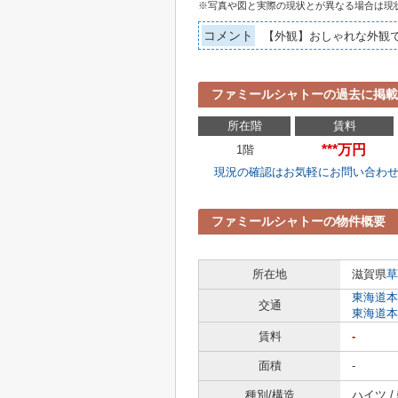
※写真や図と実際の現状とが異なる場合は現
コメント
【外観】おしゃれな外観
ファミールシャトーの過去に掲載
所在階
賃料
***万円
1階
現況の確認はお気軽にお問い合わ
ファミールシャトーの物件概要
所在地
滋賀県
草
東海道本
交通
東海道本
賃料
-
面積
-
種別/構造
ハイツ /