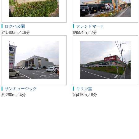
ロクハ公園
フレンドマート
約1408m／18分
約554m／7分
サンミュージック
キリン堂
約260m／4分
約416m／6分