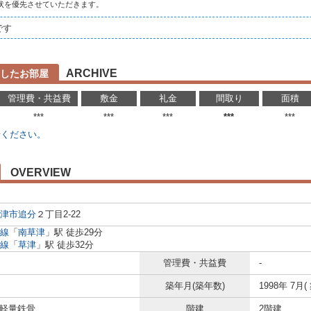
状を優先させていただきます。
です
ARCHIVE
したお部屋
管理費・共益費
敷金
礼金
間取り
面積
***
***
***
***
***
せください。
OVERVIEW
津市
追分
２丁目2-22
線
「
南草津
」駅 徒歩29分
線
「
草津
」駅 徒歩32分
管理費・共益費
-
築年月(築年数)
1998年 7月(
 軽量鉄骨
階建
2階建