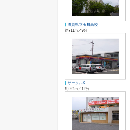
滋賀県立玉川高校
約711m／9分
サークルK
約924m／12分