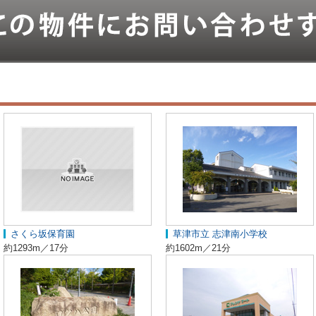
さくら坂保育園
草津市立 志津南小学校
約1293m／17分
約1602m／21分