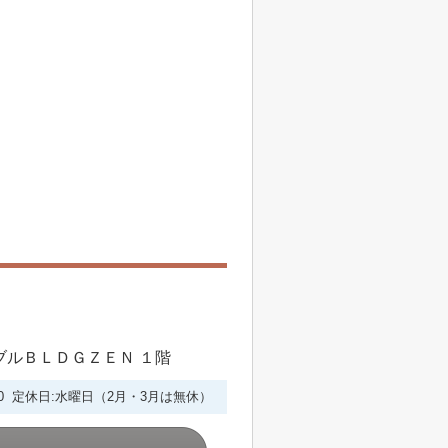
シブルＢＬＤＧＺＥＮ １階
6:00 定休日:水曜日（2月・3月は無休）