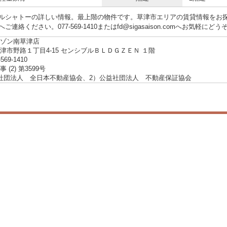
ルシャトーの詳しい情報。最上階の物件です。草津市エリアの賃貸情報をお
ご連絡ください。077-569-1410またはfd@sigasaison.comへお気軽にどう
ゾン南草津店
津市野路１丁目4-15 センシブルＢＬＤＧＺＥＮ １階
-569-1410
 (2) 第3599号
社団法人 全日本不動産協会、2）公益社団法人 不動産保証協会