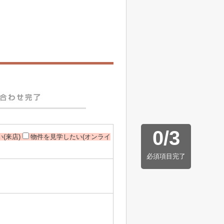
0
/
3
(来店)
物件を見学したい(オンライ
必須項目完了