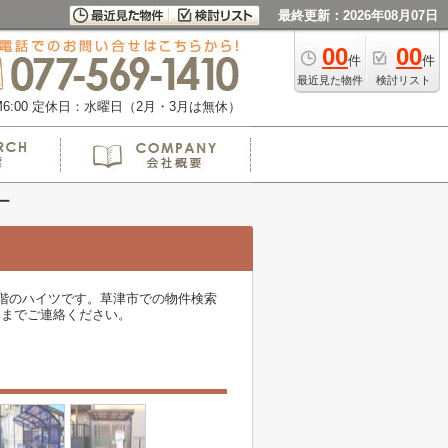
最終更新：2026年08月07日
00
00
件
件
最近見た物件
検討リスト
:00
定休日：水曜日（2月・3月は無休）
ー
上階のハイツです。草津市での物件検索
comまでご連絡ください。