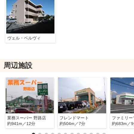
ヴェル・ベルヴィ
周辺施設
業務スーパー 野路店
フレンドマート
ファミリー
約941m／12分
約504m／7分
約683m／