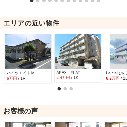
エリアの近い物件
APEX FLAT
ハイツエイトⅣ
Le ciel (ル
5.4
万
円
/ 1K
6
万
円
/ 1R
8.2
万
円
/ 1
お客様の声