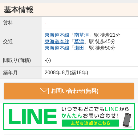
基本情報
賃料
-
東海道本線
「
南草津
」駅 徒歩21分
交通
東海道本線
「
草津
」駅 徒歩45分
東海道本線
「
瀬田
」駅 徒歩50分
間取り(面積)
-(-)
築年月
2008年 8月(築18年)
お問い合わせ(無料)