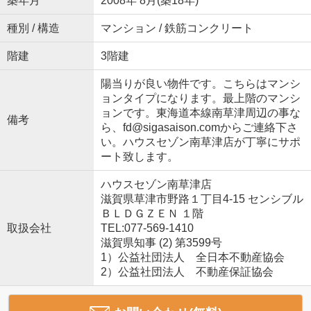
築年月
2008年 8月(築18年)
種別 / 構造
マンション / 鉄筋コンクリート
階建
3階建
陽当りが良い物件です。こちらはマンシ
ョンタイプになります。最上階のマンシ
ョンです。東海道本線南草津周辺の事な
備考
ら、fd@sigasaison.comからご連絡下さ
い。ハウスセゾン南草津店が丁寧にサポ
ート致します。
ハウスセゾン南草津店
滋賀県草津市野路１丁目4-15 センシブル
ＢＬＤＧＺＥＮ １階
取扱会社
TEL:077-569-1410
滋賀県知事 (2) 第3599号
1）公益社団法人 全日本不動産協会
2）公益社団法人 不動産保証協会