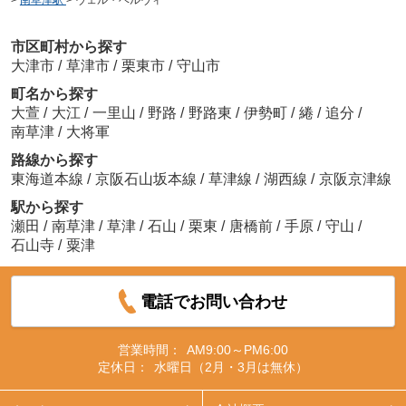
>
南草津駅
>
ヴェル・ベルヴィ
市区町村から探す
大津市
/
草津市
/
栗東市
/
守山市
町名から探す
大萱
/
大江
/
一里山
/
野路
/
野路東
/
伊勢町
/
綣
/
追分
/
南草津
/
大将軍
路線から探す
東海道本線
/
京阪石山坂本線
/
草津線
/
湖西線
/
京阪京津線
駅から探す
瀬田
/
南草津
/
草津
/
石山
/
栗東
/
唐橋前
/
手原
/
守山
/
石山寺
/
粟津
電話でお問い合わせ
営業時間：
AM9:00～PM6:00
定休日：
水曜日（2月・3月は無休）