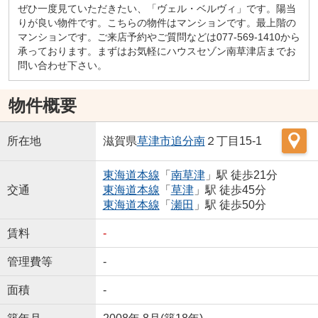
ぜひ一度見ていただきたい、「ヴェル・ベルヴィ」です。陽当
りが良い物件です。こちらの物件はマンションです。最上階の
マンションです。ご来店予約やご質問などは077-569-1410から
承っております。まずはお気軽にハウスセゾン南草津店までお
問い合わせ下さい。
物件概要
所在地
滋賀県
草津市
追分南
２丁目15-1
東海道本線
「
南草津
」駅 徒歩21分
交通
東海道本線
「
草津
」駅 徒歩45分
東海道本線
「
瀬田
」駅 徒歩50分
賃料
-
管理費等
-
面積
-