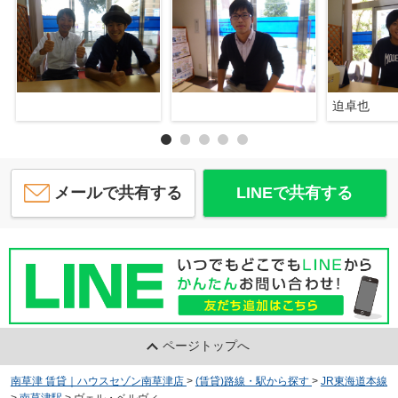
迫卓也
メールで共有する
LINEで共有する
ページトップへ
南草津 賃貸｜ハウスセゾン南草津店
>
(賃貸)路線・駅から探す
>
JR東海道本線