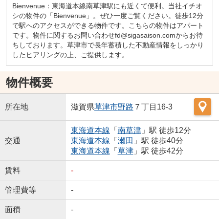
Bienvenue：東海道本線南草津駅にも近くて便利。当社イチオ
シの物件の「Bienvenue」。ぜひ一度ご覧ください。徒歩12分
で駅へのアクセスができる物件です。こちらの物件はアパート
です。物件に関するお問い合わせfd@sigasaison.comからお待
ちしております。草津市で長年蓄積した不動産情報をしっかり
したヒアリングの上、ご提供します。
物件概要
所在地
滋賀県
草津市
野路
７丁目16-3
東海道本線
「
南草津
」駅 徒歩12分
交通
東海道本線
「
瀬田
」駅 徒歩40分
東海道本線
「
草津
」駅 徒歩42分
賃料
-
管理費等
-
面積
-