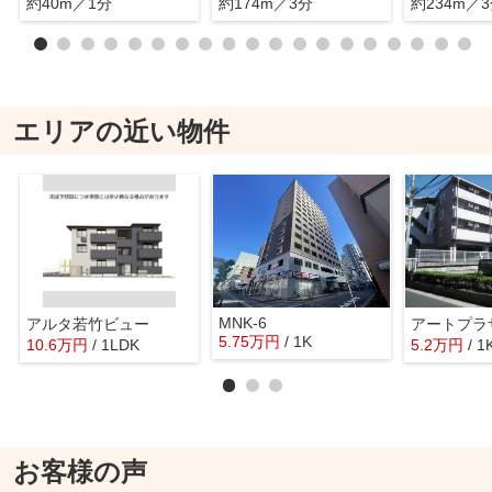
約40m／1分
約174m／3分
約234m／
エリアの近い物件
MNK-6
アルタ若竹ビュー
アートプラ
5.75
万
円
/ 1K
10.6
万
円
/ 1LDK
5.2
万
円
/ 1
お客様の声