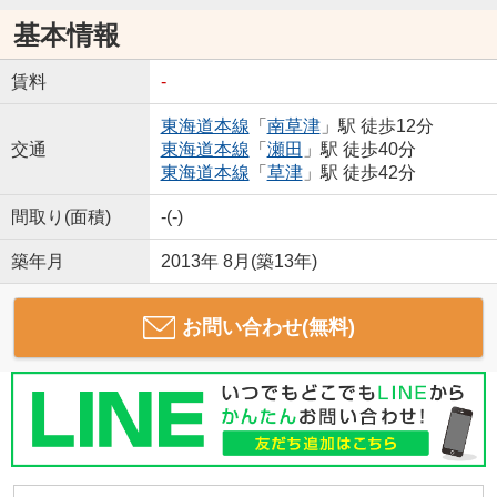
基本情報
賃料
-
東海道本線
「
南草津
」駅 徒歩12分
交通
東海道本線
「
瀬田
」駅 徒歩40分
東海道本線
「
草津
」駅 徒歩42分
間取り(面積)
-(-)
築年月
2013年 8月(築13年)
お問い合わせ(無料)