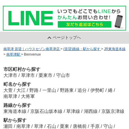
ページトップへ
南草津 賃貸｜ハウスセゾン南草津店
>
(賃貸)路線・駅から探す
>
JR東海道本線
>
南草津駅
>
Bienvenue
市区町村から探す
大津市
/
草津市
/
栗東市
/
守山市
町名から探す
大萱
/
大江
/
野路
/
一里山
/
野路東
/
追分
/
伊勢町
/
綣
/
南草津
/
大将軍
路線から探す
東海道本線
/
京阪石山坂本線
/
草津線
/
湖西線
/
京阪京津線
駅から探す
瀬田
/
南草津
/
草津
/
石山
/
栗東
/
唐橋前
/
手原
/
守山
/