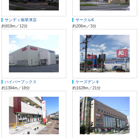
サンディ南草津店
サークルK
約919m／12分
約206m／3分
ハイパーブックス
ケーズデンキ
約1394m／18分
約1628m／21分