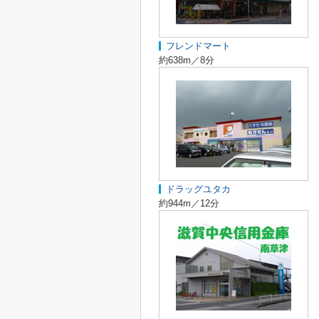
フレンドマート
約638m／8分
ドラッグユタカ
約944m／12分