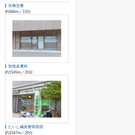
矢橋交番
約966m／13分
加地皮膚科
約1545m／20分
たいし鍼灸整骨医院
約1547m／20分