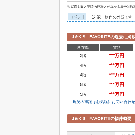
※写真や図と実際の現状とが異なる場合は現
コメント
【外観】物件の外観です
J＆K’S FAVORITEの過去に
所在階
賃料
***万円
3階
***万円
4階
***万円
4階
***万円
5階
***万円
5階
現況の確認はお気軽にお問い合わ
J＆K’S FAVORITEの物件概要