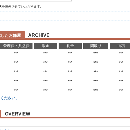
状を優先させていただきます。
ARCHIVE
掲載したお部屋
管理費・共益費
敷金
礼金
間取り
面積
***
***
***
***
***
***
***
***
***
***
***
***
***
***
***
***
***
***
***
***
***
***
***
***
***
せください。
OVERVIEW