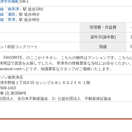
津市
矢橋町
108-1
線
「
南草津
」駅 徒歩19分
線
「
瀬田
」駅 徒歩46分
線
「
草津
」駅 徒歩48分
管理費・共益費
-
築年月(築年数)
ン / 鉄筋コンクリート
階建
’S FAVORITE」のここがイチオシ。こちらの物件はマンションです。こち
津周辺で賃貸をお探しでしたら、草津市の情報豊富な当社にお任せください
igasaison.comへどうぞ。知識豊富なスタッフがご連絡いたします。
ゾン南草津店
津市野路１丁目4-15 センシブルＢＬＤＧＺＥＮ １階
-569-1410
 (2) 第3599号
社団法人 全日本不動産協会、2）公益社団法人 不動産保証協会