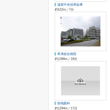
滋賀中央信用金庫
約522m／7分
草津総合病院
約1398m／18分
加地眼科
約1294m／17分