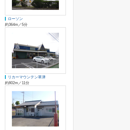
ローソン
約364m／5分
リカーマウンテン草津
約802m／11分