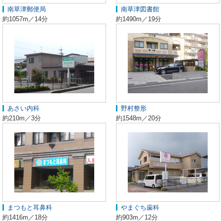
南草津郵便局
南草津図書館
約1057m／14分
約1490m／19分
あさい内科
野村整形
約210m／3分
約1548m／20分
まつもと耳鼻科
やまぐち歯科
約1416m／18分
約903m／12分