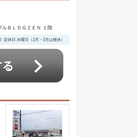
シブルＢＬＤＧＺＥＮ １階
6:00 定休日:水曜日（2月・3月は無休）