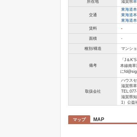
所在地
滋賀県
草
東海道本
交通
東海道本
東海道本
賃料
-
面積
-
種別/構造
マンショ
「J＆K
備考
本線南草
にfd@s
ハウスセ
滋賀県草
取扱会社
TEL:077
滋賀県知事
1）公益
MAP
マップ