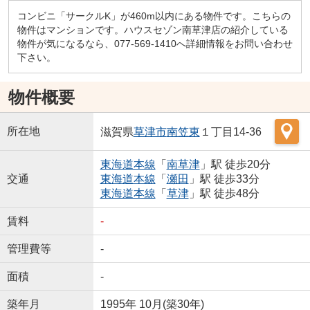
コンビニ「サークルK」が460m以内にある物件です。こちらの
物件はマンションです。ハウスセゾン南草津店の紹介している
物件が気になるなら、077-569-1410へ詳細情報をお問い合わせ
下さい。
物件概要
所在地
滋賀県
草津市
南笠東
１丁目14-36
東海道本線
「
南草津
」駅 徒歩20分
交通
東海道本線
「
瀬田
」駅 徒歩33分
東海道本線
「
草津
」駅 徒歩48分
賃料
-
管理費等
-
面積
-
築年月
1995年 10月(築30年)