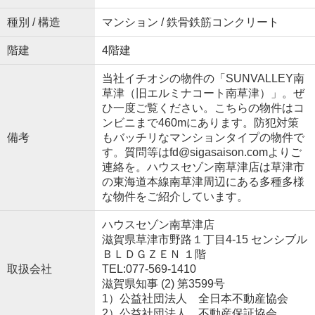
種別 / 構造
マンション / 鉄骨鉄筋コンクリート
階建
4階建
当社イチオシの物件の「SUNVALLEY南
草津（旧エルミナコート南草津）」。ぜ
ひ一度ご覧ください。こちらの物件はコ
ンビニまで460mにあります。防犯対策
備考
もバッチリなマンションタイプの物件で
す。質問等はfd@sigasaison.comよりご
連絡を。ハウスセゾン南草津店は草津市
の東海道本線南草津周辺にある多種多様
な物件をご紹介しています。
ハウスセゾン南草津店
滋賀県草津市野路１丁目4-15 センシブル
ＢＬＤＧＺＥＮ １階
取扱会社
TEL:077-569-1410
滋賀県知事 (2) 第3599号
1）公益社団法人 全日本不動産協会
2）公益社団法人 不動産保証協会