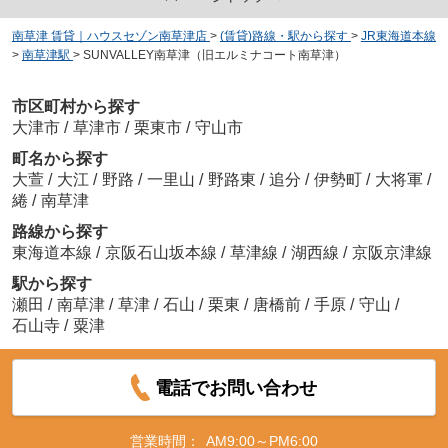
南草津 賃貸｜ハウスセゾン南草津店
>
(賃貸)路線・駅から探す
>
JR東海道本線
>
南草津駅
>
SUNVALLEY南草津（旧エルミナコート南草津）
市区町村から探す
大津市
/
草津市
/
栗東市
/
守山市
町名から探す
大萱
/
大江
/
野路
/
一里山
/
野路東
/
追分
/
伊勢町
/
大将軍
/
綣
/
南草津
路線から探す
東海道本線
/
京阪石山坂本線
/
草津線
/
湖西線
/
京阪京津線
駅から探す
瀬田
/
南草津
/
草津
/
石山
/
栗東
/
唐橋前
/
手原
/
守山
/
石山寺
/
粟津
電話でお問い合わせ
営業時間：
AM9:00～PM6:00