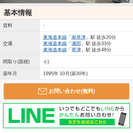
基本情報
賃料
-
東海道本線
「
南草津
」駅 徒歩20分
交通
東海道本線
「
瀬田
」駅 徒歩33分
東海道本線
「
草津
」駅 徒歩48分
間取り(面積)
-(-)
築年月
1995年 10月(築30年)
お問い合わせ(無料)