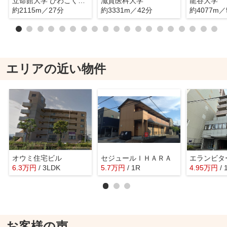
立命館大学 びわこくさつキャンパス
滋賀医科大学
龍谷大学
約2115m／27分
約3331m／42分
約4077m／
エリアの近い物件
オウミ住宅ビル
セジュールＩＨＡＲＡ
エランビター
6.3
万
円
/ 3LDK
5.7
万
円
/ 1R
4.95
万
円
/ 
お客様の声