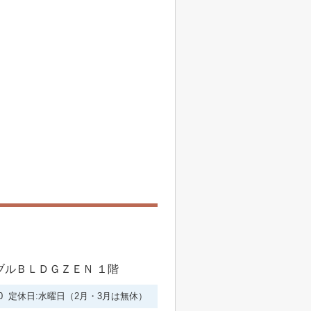
シブルＢＬＤＧＺＥＮ １階
6:00 定休日:水曜日（2月・3月は無休）