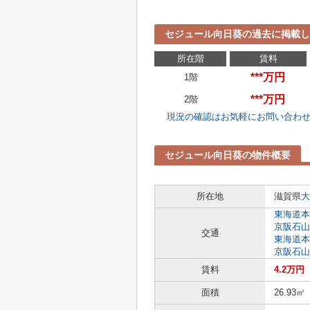
セジュール向日葵の過去に掲載し
所在階
賃料
***万円
1階
***万円
2階
現況の確認はお気軽にお問い合わ
セジュール向日葵の物件概要
所在地
滋賀県
大
東海道本
京阪石山
交通
東海道本
京阪石山
賃料
4.2万円
面積
26.93㎡