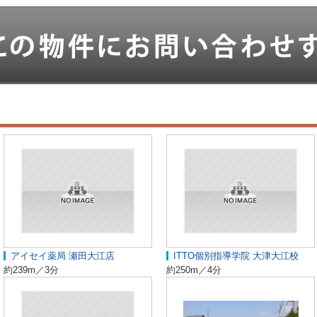
アイセイ薬局 瀬田大江店
ITTO個別指導学院 大津大江校
約239m／3分
約250m／4分