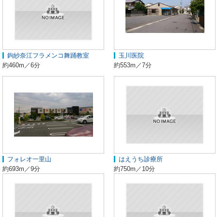
鉤紗奈江フラメンコ舞踊教室
玉川医院
約460m／6分
約553m／7分
フォレオ一里山
はえうち診療所
約693m／9分
約750m／10分