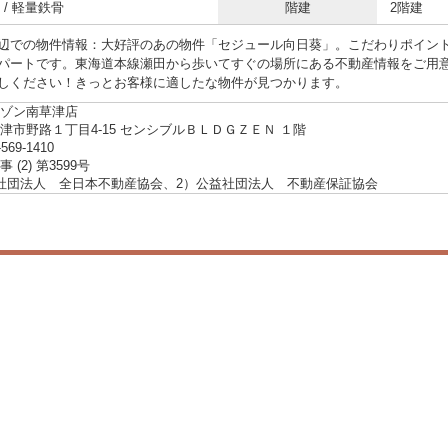
 / 軽量鉄骨
階建
2階建
辺での物件情報：大好評のあの物件「セジュール向日葵」。こだわりポイン
パートです。東海道本線瀬田から歩いてすぐの場所にある不動産情報をご用
しください！きっとお客様に適したな物件が見つかります。
ゾン南草津店
津市野路１丁目4-15 センシブルＢＬＤＧＺＥＮ １階
-569-1410
 (2) 第3599号
社団法人 全日本不動産協会、2）公益社団法人 不動産保証協会