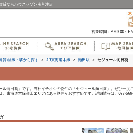
賃貸ならハウスセゾン南草津店
営業時間：AM9:00～PM6
(賃貸)路線・駅から探す
>
JR東海道本線
>
瀬田駅
>
セジュール向日葵
ール向日葵」です。当社イチオシの物件の「セジュール向日葵」。ぜひ一度
海道本線瀬田エリアにある物件がおすすめです。詳細情報は、077-569-1410また
RY