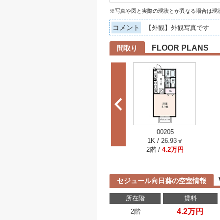
※写真や図と実際の現状とが異なる場合は現
コメント
【外観】外観写真です
FLOOR PLANS
間取り
00205
1K / 26.93㎡
2階 /
4.2万円
セジュール向日葵の空室情報
所在階
賃料
4.2万円
2階