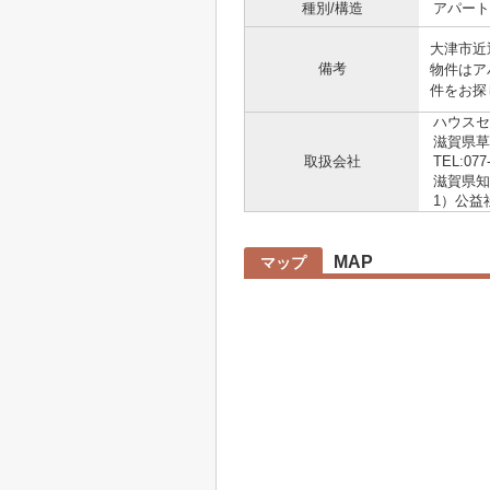
種別/構造
アパート
大津市近
備考
物件はア
件をお探
ハウスセ
滋賀県草
取扱会社
TEL:077
滋賀県知事
1）公益
MAP
マップ