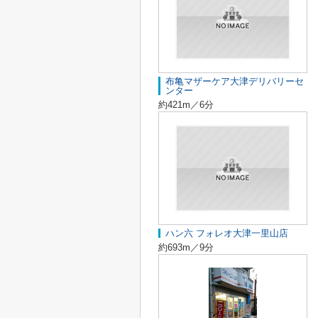
布亀マザーケア大津デリバリーセ
ンター
約421m／6分
ハン六 フォレオ大津一里山店
約693m／9分