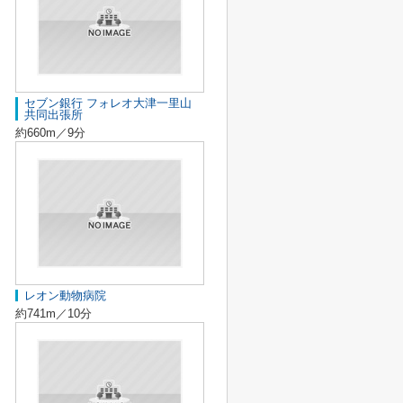
セブン銀行 フォレオ大津一里山
共同出張所
約660m／9分
レオン動物病院
約741m／10分