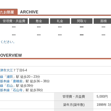
ARCHIVE
たお部屋
管理費・共益費
敷金
礼金
間取り
面積
***
***
***
***
***
***
***
***
***
***
せください。
OVERVIEW
津市
大江
７丁目6-4
線
「
瀬田
」駅 徒歩20～23分
坂本線
「
唐橋前
」駅 徒歩36～38分
線
「
石山
」駅 徒歩39分
坂本線
「
石山寺
」駅 徒歩39分
管理費・共益費
5,000円
築年月(築年数)
1998年 3