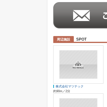
SPOT
周辺施設
株式会社マツテック
約90m／2分