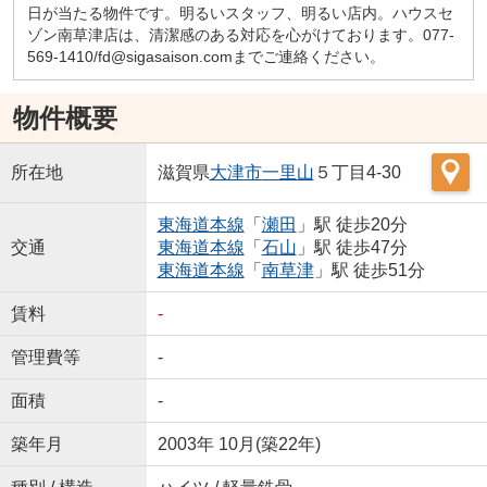
日が当たる物件です。明るいスタッフ、明るい店内。ハウスセ
ゾン南草津店は、清潔感のある対応を心がけております。077-
569-1410/fd@sigasaison.comまでご連絡ください。
物件概要
所在地
滋賀県
大津市
一里山
５丁目4-30
東海道本線
「
瀬田
」駅 徒歩20分
交通
東海道本線
「
石山
」駅 徒歩47分
東海道本線
「
南草津
」駅 徒歩51分
賃料
-
管理費等
-
面積
-
築年月
2003年 10月(築22年)