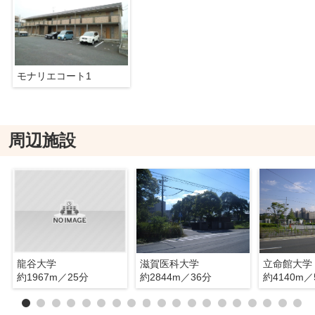
モナリエコート1
周辺施設
龍谷大学
滋賀医科大学
約1967m／25分
約2844m／36分
約4140m／