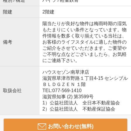
種別 / 構造
ハイツ / 軽量鉄骨
階建
2階建
陽当たりが良好な物件は梅雨時期の湿気
もたまりにくい条件となっています。物
件情報を数多く取り揃えている当社は、
備考
お客様のライフスタイルに適した物件の
ご紹介をさせていただきます。ご要望や
ご不明な点などございましたら、お気軽
にご連絡下さい。
ハウスセゾン南草津店
滋賀県草津市野路１丁目4-15 センシブル
ＢＬＤＧＺＥＮ １階
取扱会社
TEL:077-569-1410
滋賀県知事 (2) 第3599号
1）公益社団法人 全日本不動産協会
2）公益社団法人 不動産保証協会
お問い合わせ(無料)