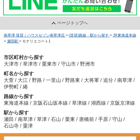
ページトップへ
南草津 賃貸｜ハウスセゾン南草津店
>
(賃貸)路線・駅から探す
>
JR東海道本線
>
瀬田駅
>
モナリエコート1
市区町村から探す
大津市
/
草津市
/
栗東市
/
守山市
/
野洲市
町名から探す
大萱
/
大江
/
野路
/
一里山
/
野路東
/
大将軍
/
追分
/
南草津
/
伊勢町
/
綣
路線から探す
東海道本線
/
京阪石山坂本線
/
草津線
/
湖西線
/
京阪京津線
駅から探す
瀬田
/
南草津
/
草津
/
石山
/
栗東
/
唐橋前
/
手原
/
守山
/
石山寺
/
粟津