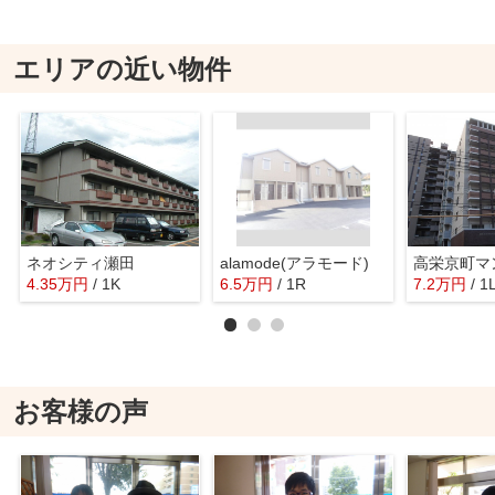
エリアの近い物件
ネオシティ瀬田
alamode(アラモード)
高栄京町マ
4.35
万
円
/ 1K
6.5
万
円
/ 1R
7.2
万
円
/ 1
お客様の声