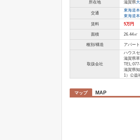
所在地
滋賀県
大
東海道本
交通
東海道本
賃料
5万円
面積
26.44㎡
種別/構造
アパート 
ハウスセ
滋賀県草
取扱会社
TEL:077
滋賀県知事
1）公益
MAP
マップ