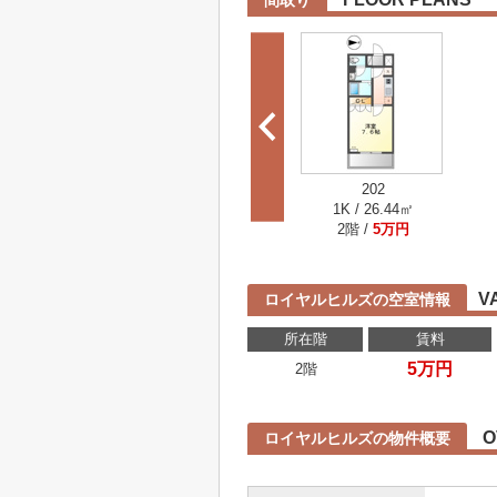
間取り
202
1K / 26.44㎡
2階 /
5万円
V
ロイヤルヒルズの空室情報
所在階
賃料
5万円
2階
O
ロイヤルヒルズの物件概要