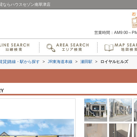
貸ならハウスセゾン南草津店
営業時間：AM9:00～PM6
(賃貸)路線・駅から探す
>
JR東海道本線
>
瀬田駅
>
ロイヤルヒルズ
RY