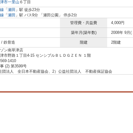
津市
一里山
６丁目
線
「
瀬田
」駅 徒歩23分
線
「
瀬田
」駅 バス9分 「瀬田公園」 停歩2分
管理費・共益費
4,000円
築年月(築年数)
2008年 9月(
/ 鉄骨造
階建
2階建
ゾン南草津店
津市野路１丁目4-15 センシブルＢＬＤＧＺＥＮ １階
-569-1410
 (2) 第3599号
社団法人 全日本不動産協会、2）公益社団法人 不動産保証協会