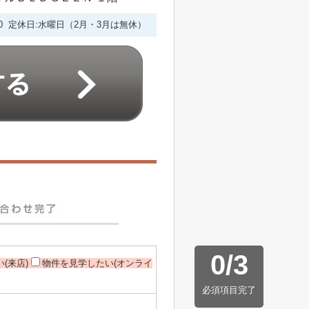
6:00 定休日:水曜日（2月・3月は無休）
0
/
3
(来店)
物件を見学したい(オンライ
必須項目完了