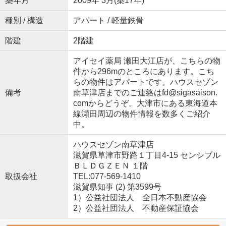
築年月
2009年 3月(築17年)
種別 / 構造
アパート / 軽量鉄骨
階建
2階建
アイセイ薬局 瀬田大江店が、こちらの物
件から296mのところにあります。こち
らの物件はアパートです。ハウスセゾン
備考
南草津店までのご連絡はfd@sigasaison.
comからどうぞ。大津市にある東海道本
線瀬田周辺の物件情報を数多くご紹介
中。
ハウスセゾン南草津店
滋賀県草津市野路１丁目4-15 センシブル
ＢＬＤＧＺＥＮ １階
取扱会社
TEL:077-569-1410
滋賀県知事 (2) 第3599号
1）公益社団法人 全日本不動産協会
2）公益社団法人 不動産保証協会