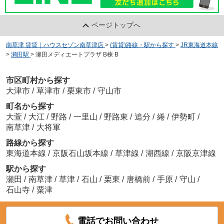
ページトップへ
南草津 賃貸｜ハウスセゾン南草津店
>
(賃貸)路線・駅から探す
>
JR東海道本線
>
瀬田駅
>
瀬田メディエートプラザ B棟 B
市区町村から探す
大津市
/
草津市
/
栗東市
/
守山市
町名から探す
大萱
/
大江
/
野路
/
一里山
/
野路東
/
追分
/
綣
/
伊勢町
/
南草津
/
大将軍
路線から探す
東海道本線
/
京阪石山坂本線
/
草津線
/
湖西線
/
京阪京津線
駅から探す
瀬田
/
南草津
/
草津
/
石山
/
栗東
/
唐橋前
/
手原
/
守山
/
石山寺
/
粟津
電話でお問い合わせ