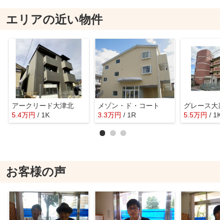
エリアの近い物件
アークリード大津北
メゾン・ド・コート
グレース大
5.4
万
円
/ 1K
3.3
万
円
/ 1R
5.5
万
円
/ 1
お客様の声