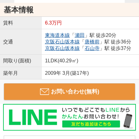
基本情報
賃料
6.3万円
東海道本線
「
瀬田
」駅 徒歩20分
交通
京阪石山坂本線
「
唐橋前
」駅 徒歩36分
京阪石山坂本線
「
石山寺
」駅 徒歩37分
間取り(面積)
1LDK(40.29㎡)
築年月
2009年 3月(築17年)
お問い合わせ(無料)