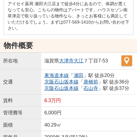
アイセイ薬局 瀬田大江店まで徒歩4分にあるので、体調が悪く
なっても安心。こちらの物件はアパートです。ハウスセゾン南
草津店で取り扱っている物件なら、きっとお客様にも満足して
いただけるでしょう。まずは077-569-1410からお問い合わせ下
さい。
物件概要
所在地
滋賀県
大津市
大江
７丁目7-53
東海道本線
「
瀬田
」駅 徒歩20分
交通
京阪石山坂本線
「
唐橋前
」駅 徒歩36分
京阪石山坂本線
「
石山寺
」駅 徒歩37分
賃料
6.3万円
管理費等
6,000円
面積
40.29㎡