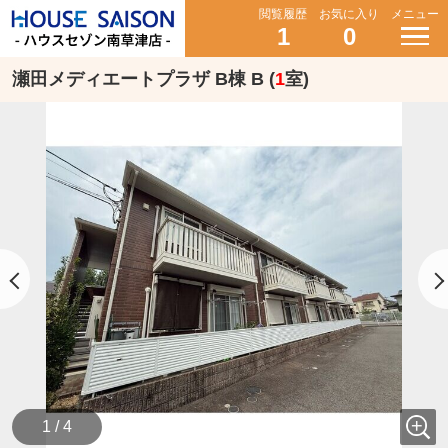
閲覧履歴
お気に入り
メニュー
1
0
瀬田メディエートプラザ B棟 B (
1
室)
1 / 4