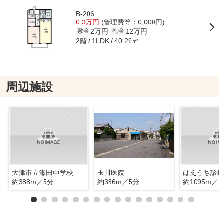
B-206
6.3万円
(管理費等：6,000円)
2万円
12万円
敷金
礼金
2階
40.29㎡
1LDK
周辺施設
大津市立瀬田中学校
玉川医院
はえうち診
約388m／5分
約386m／5分
約1095m／