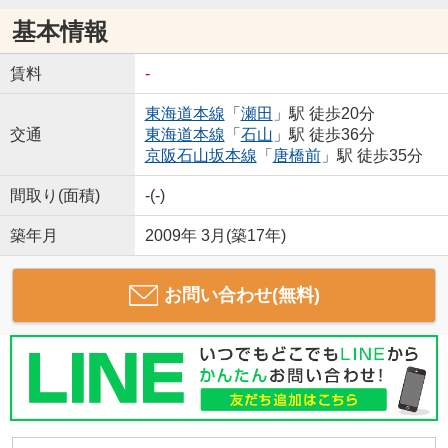
基本情報
賃料
-
東海道本線
「
瀬田
」駅 徒歩20分
交通
東海道本線
「
石山
」駅 徒歩36分
京阪石山坂本線
「
唐橋前
」駅 徒歩35分
間取り(面積)
-(-)
築年月
2009年 3月(築17年)
お問い合わせ(無料)