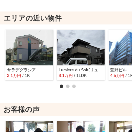
エリアの近い物件
サラデグラシア
Lumiere du Soir(リュミエール ドゥ ソワール) Un(A棟)
萱野ビル
3.1
万
円
/ 1K
8.1
万
円
/ 1LDK
4.5
万
円
/ 1
お客様の声