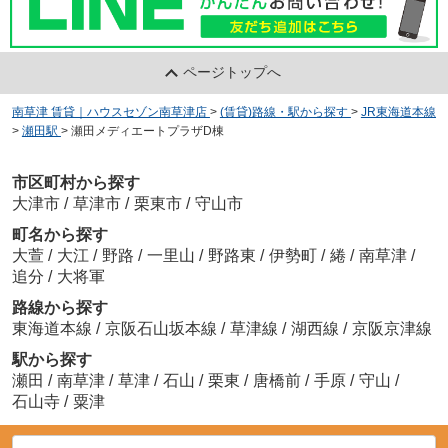
ページトップへ
南草津 賃貸｜ハウスセゾン南草津店
>
(賃貸)路線・駅から探す
>
JR東海道本線
>
瀬田駅
>
瀬田メディエートプラザD棟
市区町村から探す
大津市
/
草津市
/
栗東市
/
守山市
町名から探す
大萱
/
大江
/
野路
/
一里山
/
野路東
/
伊勢町
/
綣
/
南草津
/
追分
/
大将軍
路線から探す
東海道本線
/
京阪石山坂本線
/
草津線
/
湖西線
/
京阪京津線
駅から探す
瀬田
/
南草津
/
草津
/
石山
/
栗東
/
唐橋前
/
手原
/
守山
/
石山寺
/
粟津