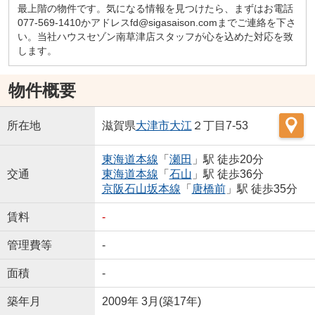
最上階の物件です。気になる情報を見つけたら、まずはお電話
077-569-1410かアドレスfd@sigasaison.comまでご連絡を下さ
い。当社ハウスセゾン南草津店スタッフが心を込めた対応を致
します。
物件概要
所在地
滋賀県
大津市
大江
２丁目7-53
東海道本線
「
瀬田
」駅 徒歩20分
交通
東海道本線
「
石山
」駅 徒歩36分
京阪石山坂本線
「
唐橋前
」駅 徒歩35分
賃料
-
管理費等
-
面積
-
築年月
2009年 3月(築17年)