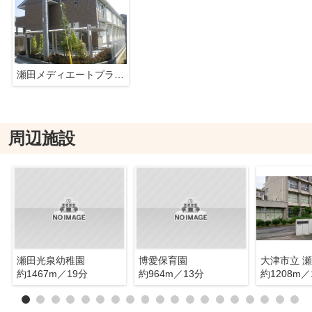
瀬田メディエートプラザD棟
周辺施設
瀬田光泉幼稚園
博愛保育園
大津市立 
約1467m／19分
約964m／13分
約1208m／