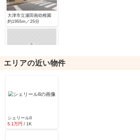
大津市立瀬田南幼稚園
約1955m／25分
エリアの近い物件
つくし保育園
約1340m／17分
シェリールII
5.1
万
円
/ 1K
レイモンド淡海保育園
約2373m／30分