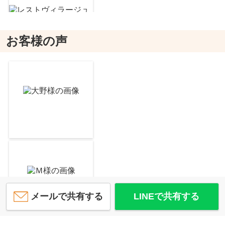
お客様の声
レストヴィラージュA棟
7
万
円
/ 2LDK
大津市晴嵐小学校
約1238m／16分
セジュール南堅田
6.3
万
円
/ 1LDK
大津市立 瀬田南小学校
約1614m／21分
メールで共有する
LINEで共有する