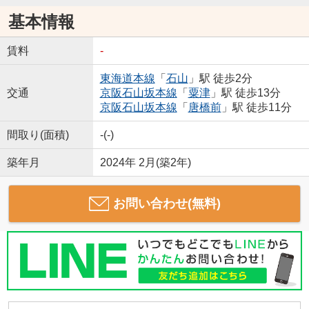
基本情報
賃料
-
東海道本線
「
石山
」駅 徒歩2分
交通
京阪石山坂本線
「
粟津
」駅 徒歩13分
京阪石山坂本線
「
唐橋前
」駅 徒歩11分
間取り(面積)
-(-)
築年月
2024年 2月(築2年)
お問い合わせ(無料)