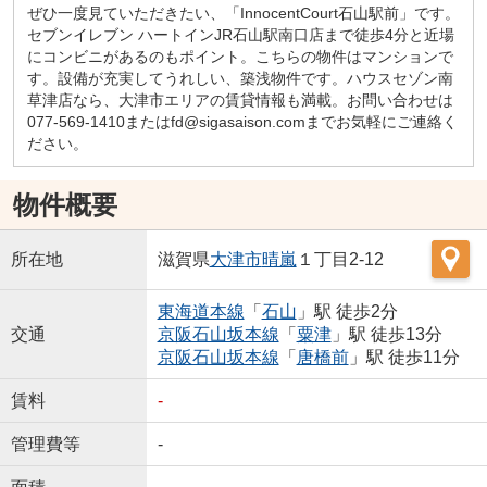
ぜひ一度見ていただきたい、「InnocentCourt石山駅前」です。
セブンイレブン ハートインJR石山駅南口店まで徒歩4分と近場
にコンビニがあるのもポイント。こちらの物件はマンションで
す。設備が充実してうれしい、築浅物件です。ハウスセゾン南
草津店なら、大津市エリアの賃貸情報も満載。お問い合わせは
077-569-1410またはfd@sigasaison.comまでお気軽にご連絡く
ださい。
物件概要
所在地
滋賀県
大津市
晴嵐
１丁目2-12
東海道本線
「
石山
」駅 徒歩2分
交通
京阪石山坂本線
「
粟津
」駅 徒歩13分
京阪石山坂本線
「
唐橋前
」駅 徒歩11分
賃料
-
管理費等
-