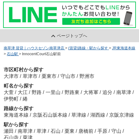
ホワイトクレイン
5.5
万
円
/ 1K
大津市立粟津中学校
約684m／9分
ページトップへ
迫卓也
南草津 賃貸｜ハウスセゾン南草津店
>
(賃貸)路線・駅から探す
>
JR東海道本線
>
石山駅
>
InnocentCourt石山駅前
滋賀県立石山高等学校
市区町村から探す
約1930m／25分
大津市
/
草津市
/
栗東市
/
守山市
/
野洲市
町名から探す
大萱
/
大江
/
野路
/
一里山
/
野路東
/
大将軍
/
追分
/
南草津
/
伊勢町
/
綣
路線から探す
東海道本線
/
京阪石山坂本線
/
草津線
/
湖西線
/
京阪京津線
瀬田工業高等学校
駅から探す
約1800m／23分
瀬田
/
南草津
/
草津
/
石山
/
栗東
/
唐橋前
/
手原
/
守山
/
石山寺
/
粟津
北浦明