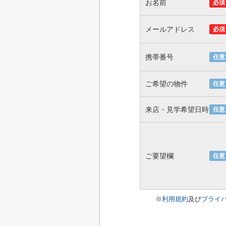
お名前
必須
メールアドレス
必須
携帯番号
任意
ご希望の物件
任意
来店・見学希望日時
任意
ご要望欄
任意
※
利用規約
及び
プライ