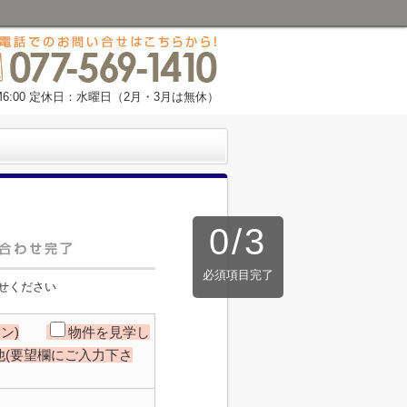
M6:00 定休日：水曜日（2月・3月は無休）
0
/
3
必須項目完了
せください
ン)
物件を見学し
他(要望欄にご入力下さ