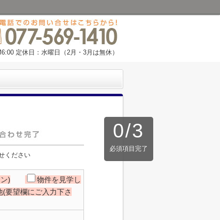
M6:00 定休日：水曜日（2月・3月は無休）
0
/
3
必須項目完了
せください
ン)
物件を見学し
他(要望欄にご入力下さ