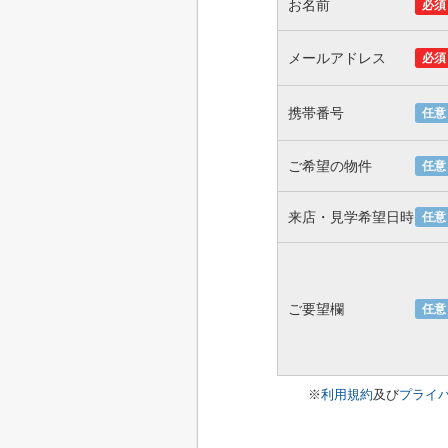
お名前
必須
メールアドレス
必須
携帯番号
任意
ご希望の物件
任意
来店・見学希望日時
任意
ご要望欄
任意
※
利用規約
及び
プライ