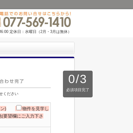
M6:00 定休日：水曜日（2月・3月は無休）
0
/
3
必須項目完了
せください
ン)
物件を見学し
他(要望欄にご入力下さ