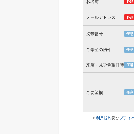
お名前
必須
メールアドレス
必須
携帯番号
任意
ご希望の物件
任意
来店・見学希望日時
任意
ご要望欄
任意
※
利用規約
及び
プライ