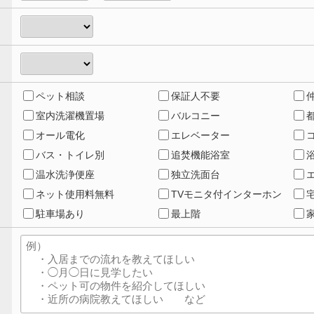
ペット相談
保証人不要
室内洗濯機置場
バルコニー
オール電化
エレベーター
バス・トイレ別
追焚機能浴室
温水洗浄便座
独立洗面台
ネット使用料無料
TVモニタ付インターホン
駐車場あり
最上階