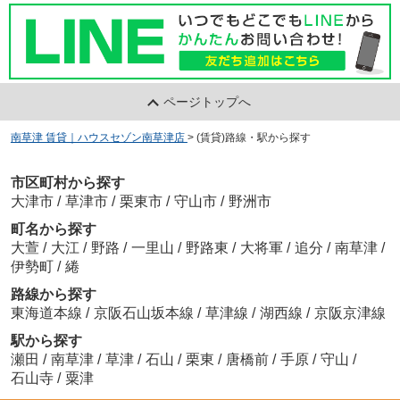
ページトップへ
南草津 賃貸｜ハウスセゾン南草津店
>
(賃貸)路線・駅から探す
市区町村から探す
大津市
/
草津市
/
栗東市
/
守山市
/
野洲市
町名から探す
大萱
/
大江
/
野路
/
一里山
/
野路東
/
大将軍
/
追分
/
南草津
/
伊勢町
/
綣
路線から探す
東海道本線
/
京阪石山坂本線
/
草津線
/
湖西線
/
京阪京津線
駅から探す
瀬田
/
南草津
/
草津
/
石山
/
栗東
/
唐橋前
/
手原
/
守山
/
石山寺
/
粟津