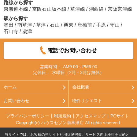
路線から探す
東海道本線
/
京阪石山坂本線
/
草津線
/
湖西線
/
京阪京津線
駅から探す
瀬田
/
南草津
/
草津
/
石山
/
栗東
/
唐橋前
/
手原
/
守山
/
石山寺
/
粟津
電話でお問い合わせ
営業時間：
AM9:00～PM6:00
定休日：
水曜日（2月・3月は無休）
ホーム
会社概要
お問い合わせ
物件リクエスト
プライバシーポリシー
利用規約
アクセスマップ
PCサイト
Copyright(c) ハウスセゾン南草津店 All rights reserved.
当サイトでは、お客様の当サイト利用状況把握、サービス向上検討を目的と