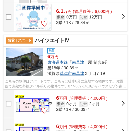
6.1
万
円
(管理費等：6,000円 )
0万円
12万円
敷金
礼金
3階 / 1K / 28.34㎡
ハイツエイトⅣ
賃貸 | アパート
敷0
6
万円
東海道本線
「
南草津
」駅 徒歩6分
築18年 / 30.39㎡
滋賀県
草津市
南草津
２丁目7-19
こちらの物件はアパートです。こちらは徒歩6分に立地する物件です。お洒
落で素敵な外観タイル張りの物件です。077-569-1410からハウスセゾン南草
津店までお問い合わせいただけます。気...
6
万
円
(管理費等：4,000円 )
0ヶ月
2ヶ月
敷金
礼金
2階 / 1R / 30.39㎡
6
万
円
(管理費等：4,000円 )