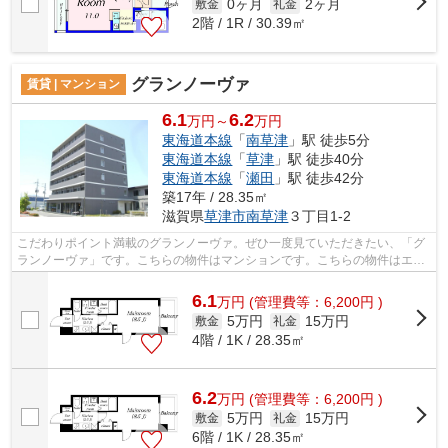
0ヶ月
2ヶ月
敷金
礼金
2階 / 1R / 30.39㎡
グランノーヴァ
賃貸 | マンション
6.1
6.2
万円～
万円
東海道本線
「
南草津
」駅 徒歩5分
東海道本線
「
草津
」駅 徒歩40分
東海道本線
「
瀬田
」駅 徒歩42分
築17年 / 28.35㎡
滋賀県
草津市
南草津
３丁目1-2
こだわりポイント満載のグランノーヴァ。ぜひ一度見ていただきたい、「グ
ランノーヴァ」です。こちらの物件はマンションです。こちらの物件はエレ
ベーター付きです。丁寧かつ迅速に対...
6.1
万
円
(管理費等：6,200円 )
5万円
15万円
敷金
礼金
4階 / 1K / 28.35㎡
6.2
万
円
(管理費等：6,200円 )
5万円
15万円
敷金
礼金
6階 / 1K / 28.35㎡