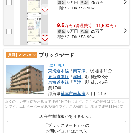
0万円
25万円
敷金
礼金
1階 / 2LDK / 58.90㎡
9.5
万
円
(管理費等：11,500円 )
0万円
25万円
敷金
礼金
2階 / 2LDK / 58.90㎡
ブリックヤード
賃貸 | マンション
敷0
礼0
東海道本線
「
南草津
」駅 徒歩11分
東海道本線
「
瀬田
」駅 徒歩38分
東海道本線
「
草津
」駅 徒歩46分
築17年
滋賀県
草津市
南草津
３丁目11-5
近くのサンディ南草津店まで徒歩4分で行けます。こちらの物件はマンショ
ンです。エレベーターがある物件です。この物件は、駅まで徒歩11分に立地
しています。草津市エリアと東海道本線...
現在空室情報がありません。
「ブリックヤード」への
お問い合わせはこちら