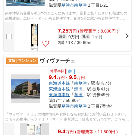
滋賀県
草津市
南草津
２丁目1-21
南草津駅前交番が453mのところにあります。是非ご覧ください10階建ての
高層建築。エレベーターがある物件です。徒歩5分に駅がある物件です。ハ
ウスセゾン南草津店への来店予約は、077-...
7.25
万
円
(管理費等：8,000円 )
0万円
1ヶ月
敷金
礼金
2階 / 1K / 30.60㎡
ヴィヴァーチェ
賃貸 | マンション
仲手半額
敷0
9.4
9.5
万円～
万円
東海道本線
「
南草津
」駅 徒歩7分
東海道本線
「
瀬田
」駅 徒歩41分
東海道本線
「
草津
」駅 徒歩49分
築17年 / 58.90㎡
滋賀県
草津市
南草津
２丁目7番地4
「ヴィヴァーチェ」の物件情報をお探しならお気軽にお問い合わせ下さい。
こちらの物件からファミリーマート 南草津二丁目店まで32mです。こちらは
マンションタイプになります。好評の...
9.4
万
円
(管理費等：11,500円 )