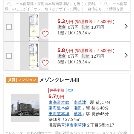
プリエール南草津：東海道本線南草津駅にも近くて便利。「プリエール南草
津」のここがイチオシ。造りとデザインに関して、自信をもって情報を提供
できるマンションです。駅から徒歩6分...
5.3
万
円
(管理費等：7,500円 )
0万円
10万円
敷金
礼金
1階 / 1K / 28.34㎡
5.8
万
円
(管理費等：7,500円 )
0万円
12万円
敷金
礼金
3階 / 1K / 28.34㎡
メゾンクレールIII
賃貸 | マンション
仲手半額
敷0
5.7
万円
東海道本線
「
南草津
」駅 徒歩7分
東海道本線
「
瀬田
」駅 徒歩40分
東海道本線
「
草津
」駅 徒歩45分
築18年 / 27.94㎡
滋賀県
草津市
南草津
２丁目5番地17
エレベーターがある物件です。防犯対策もバッチリなマンションタイプの物