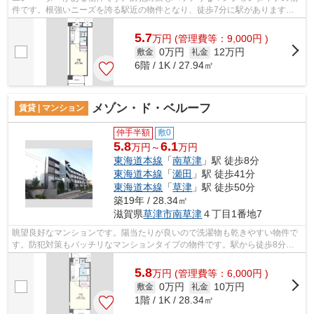
件です。根強いニーズを誇る駅近の物件となり、徒歩7分に駅があります。
草津市エリアの賃貸情報をお探しなら、...
5.7
万
円
(管理費等：9,000円 )
0万円
12万円
敷金
礼金
6階 / 1K / 27.94㎡
メゾン・ド・ベルーフ
賃貸 | マンション
仲手半額
敷0
5.8
6.1
万円～
万円
東海道本線
「
南草津
」駅 徒歩8分
東海道本線
「
瀬田
」駅 徒歩41分
東海道本線
「
草津
」駅 徒歩50分
築19年 / 28.34㎡
滋賀県
草津市
南草津
４丁目1番地7
眺望良好なマンションです。陽当たりが良いので洗濯物も乾きやすい物件で
す。防犯対策もバッチリなマンションタイプの物件です。駅から徒歩8分に
立地する物件です。ハウスセゾン南草津...
5.8
万
円
(管理費等：6,000円 )
0万円
10万円
敷金
礼金
1階 / 1K / 28.34㎡