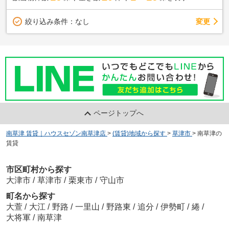
変更
絞り込み条件：
なし
ページトップへ
南草津 賃貸｜ハウスセゾン南草津店
>
(賃貸)地域から探す
>
草津市
>
南草津の
賃貸
市区町村から探す
大津市
/
草津市
/
栗東市
/
守山市
町名から探す
大萱
/
大江
/
野路
/
一里山
/
野路東
/
追分
/
伊勢町
/
綣
/
大将軍
/
南草津