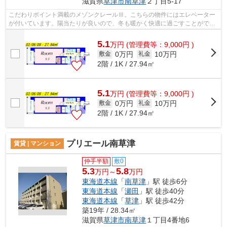
滋賀県
草津市
南草津
２丁目5-17
こだわりポイント満載のメゾンクレールⅢ。こちらの物件にはエレベーター
が付いています。陽当たりが良いので、冬も暖かく快適に過ごすことができ
ます。クレジットカードで初期費用がお...
5.1
万
円
(管理費等：9,000円 )
0万円
10万円
敷金
礼金
2階 / 1K / 27.94㎡
5.1
万
円
(管理費等：9,000円 )
0万円
10万円
敷金
礼金
2階 / 1K / 27.94㎡
プリエール南草津
賃貸 | マンション
仲手半額
敷0
5.3
5.8
万円～
万円
東海道本線
「
南草津
」駅 徒歩6分
東海道本線
「
瀬田
」駅 徒歩40分
東海道本線
「
草津
」駅 徒歩42分
築19年 / 28.34㎡
滋賀県
草津市
南草津
１丁目4番地6