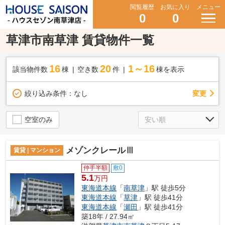
閲覧履歴
お気に入り
メニュー
0
0
草津市南草津 賃貸物件一覧
16
20
1～16
該当物件数
棟
空き数
件
棟を表示
変更
絞り込み条件：
なし
空室のみ
メゾンクレールⅢ
賃貸 | マンション
仲手半額
敷0
5.1
万円
東海道本線
「
南草津
」駅 徒歩5分
東海道本線
「
草津
」駅 徒歩41分
東海道本線
「
瀬田
」駅 徒歩41分
築18年 / 27.94㎡