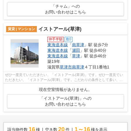
「チャム」への
お問い合わせはこちら
イストアール(草津)
賃貸 | マンション
仲手半額
敷0
東海道本線
「
南草津
」駅 徒歩7分
東海道本線
「
瀬田
」駅 徒歩40分
東海道本線
「
草津
」駅 徒歩46分
築19年
滋賀県
草津市
南草津
４丁目1番地1
ぜひ一度見ていただきたい、「イストアール(草津)」です。ぜひ一度見てい
ただきたい、「イストアール(草津)」です。こだわりの条件として多い、駅
徒歩7分の物件です。こちらはマンショ...
現在空室情報がありません。
「イストアール(草津)」への
お問い合わせはこちら
16
20
1～16
該当物件数
棟
空き数
件
棟を表示