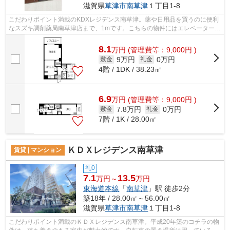
滋賀県
草津市
南草津
１丁目1-8
こだわりポイント満載のKDXレジデンス南草津。薬や日用品を買うのに便利
なスズキ調剤薬局南草津店まで、1mです。こちらの物件にはエレベーターが
付いています。こちらの物件はマンショ...
8.1
万
円
(管理費等：9,000円 )
9万円
0万円
敷金
礼金
4階 / 1DK / 38.23㎡
6.9
万
円
(管理費等：9,000円 )
7.8万円
0万円
敷金
礼金
7階 / 1K / 28.00㎡
ＫＤＸレジデンス南草津
賃貸 | マンション
礼0
7.1
13.5
万円～
万円
東海道本線
「
南草津
」駅 徒歩2分
築18年 / 28.00㎡～56.00㎡
滋賀県
草津市
南草津
１丁目1-8
こだわりポイント満載のＫＤＸレジデンス南草津。平成20年築のコチラの物