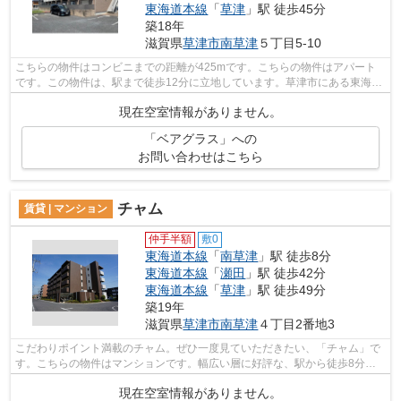
東海道本線
「
草津
」駅 徒歩45分
築18年
滋賀県
草津市
南草津
５丁目5-10
こちらの物件はコンビニまでの距離が425mです。こちらの物件はアパート
です。この物件は、駅まで徒歩12分に立地しています。草津市にある東海道
本線南草津周辺の物件探しは、バリエー...
現在空室情報がありません。
「ベアグラス」への
お問い合わせはこちら
チャム
賃貸 | マンション
仲手半額
敷0
東海道本線
「
南草津
」駅 徒歩8分
東海道本線
「
瀬田
」駅 徒歩42分
東海道本線
「
草津
」駅 徒歩49分
築19年
滋賀県
草津市
南草津
４丁目2番地3
こだわりポイント満載のチャム。ぜひ一度見ていただきたい、「チャム」で
す。こちらの物件はマンションです。幅広い層に好評な、駅から徒歩8分に
立地する物件です。草津市で新しい住環...
現在空室情報がありません。