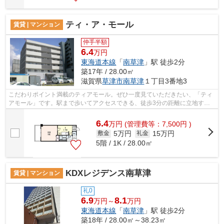
ティ・ア・モール
賃貸 | マンション
仲手半額
6.4
万円
東海道本線
「
南草津
」駅 徒歩2分
築17年 / 28.00㎡
滋賀県
草津市
南草津
１丁目3番地3
こだわりポイント満載のティアモール。ぜひ一度見ていただきたい、「ティ
アモール」です。駅まで歩いてアクセスできる、徒歩3分の距離に立地する
物件です。こちらの物件にはエレベータ...
6.4
万
円
(管理費等：7,500円 )
5万円
15万円
敷金
礼金
5階 / 1K / 28.00㎡
KDXレジデンス南草津
賃貸 | マンション
礼0
6.9
8.1
万円～
万円
東海道本線
「
南草津
」駅 徒歩2分
築18年 / 28.00㎡～38.23㎡