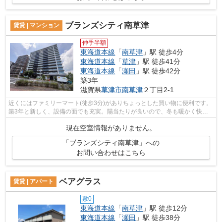
ブランズシティ南草津
賃貸 | マンション
仲手半額
東海道本線
「
南草津
」駅 徒歩4分
東海道本線
「
草津
」駅 徒歩41分
東海道本線
「
瀬田
」駅 徒歩42分
築3年
滋賀県
草津市
南草津
２丁目2-1
近くにはファミリーマート(徒歩3分)がありちょっとした買い物に便利です。
築3年と新しく、設備の面でも充実。陽当たりが良いので、冬も暖かく快適
に過ごすことができます。機械式駐車...
現在空室情報がありません。
「ブランズシティ南草津」への
お問い合わせはこちら
ベアグラス
賃貸 | アパート
敷0
東海道本線
「
南草津
」駅 徒歩12分
東海道本線
「
瀬田
」駅 徒歩38分