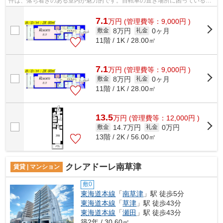
件は、落ち着きのある室内が魅力的です。自転車の置き場所に困っている方
には駐輪場の付いたこの物件を。衣類...
7.1
万
円
(管理費等：9,000円 )
8万円
0ヶ月
敷金
礼金
11階 / 1K / 28.00㎡
7.1
万
円
(管理費等：9,000円 )
8万円
0ヶ月
敷金
礼金
11階 / 1K / 28.00㎡
13.5
万
円
(管理費等：12,000円 )
14.7万円
0万円
敷金
礼金
13階 / 2K / 56.00㎡
クレアドーレ南草津
賃貸 | マンション
敷0
東海道本線
「
南草津
」駅 徒歩5分
東海道本線
「
草津
」駅 徒歩43分
東海道本線
「
瀬田
」駅 徒歩43分
築2年 / 30.60㎡