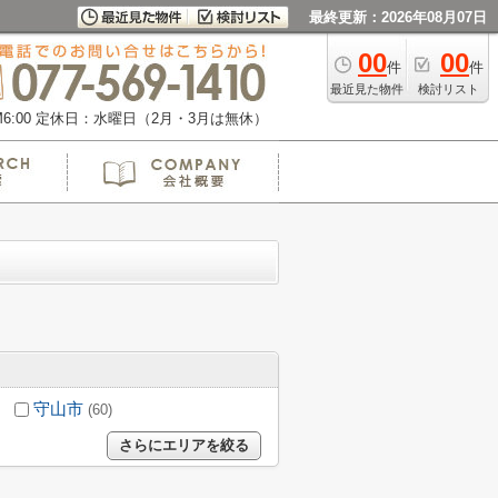
最終更新：2026年08月07日
00
00
件
件
最近見た物件
検討リスト
:00
定休日：水曜日（2月・3月は無休）
守山市
(60)
さらにエリアを絞る