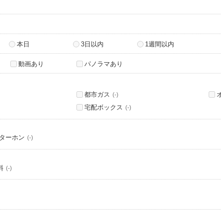
本日
3日以内
1週間以内
動画あり
パノラマあり
都市ガス
(-)
宅配ボックス
(-)
ンターホン
(-)
料
(-)