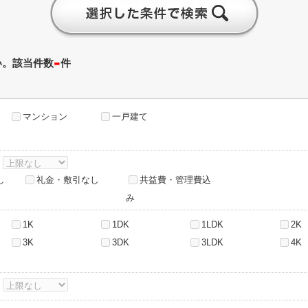
-
い。該当件数
件
マンション
一戸建て
～
し
礼金・敷引なし
共益費・管理費込
み
1K
1DK
1LDK
2K
3K
3DK
3LDK
4K
～