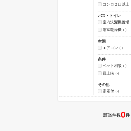
コンロ２口以上
バス・トイレ
室内洗濯機置場
浴室乾燥機
(-)
空調
エアコン
(-)
条件
ペット相談
(-)
最上階
(-)
その他
家電付
(-)
0
該当件数
件