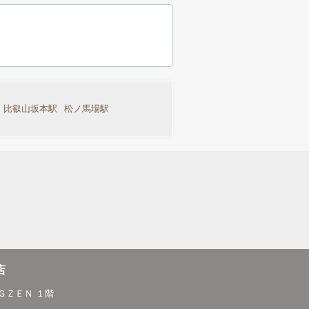
比叡山坂本駅
松ノ馬場駅
店
ＧＺＥＮ １階