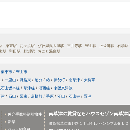
駅
栗東駅
瓦ヶ浜駅
びわ湖浜大津駅
三井寺駅
守山駅
上栄町駅
石場駅
太駅
堅田駅
野洲駅
おごと温泉駅
栗東市
/
守山市
路
/
一里山
/
野路東
/
追分
/
綣
/
伊勢町
/
南草津
/
大将軍
阪石山坂本線
/
草津線
/
湖西線
/
京阪京津線
草津
/
石山
/
栗東
/
唐橋前
/
手原
/
守山
/
石山寺
/
粟津
南草津の賃貸ならハウスセゾン南草津
仲介手数料割引物件
新築
滋賀県草津市野路１丁目4-15 センシブルＢＬＤ
ペット飼育可