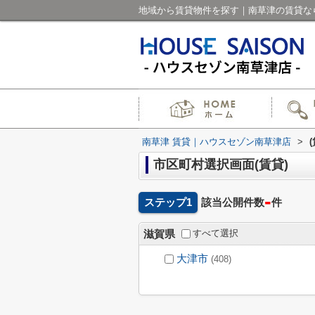
地域から賃貸物件を探す｜南草津の賃貸な
南草津 賃貸｜ハウスセゾン南草津店
>
市区町村選択画面(賃貸)
-
ステップ1
該当公開件数
件
すべて選択
滋賀県
大津市
(408)