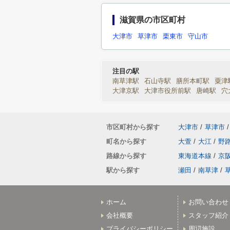
滋賀県の市区町村
大津市
草津市
栗東市
守山市
注目の駅
南草津駅
石山寺駅
膳所本町駅
粟津
大津京駅
大津市役所前駅
唐崎駅
穴
市区町村から探す
大津市
/
草津市
/
町名から探す
大萱
/
大江
/
野
路線から探す
東海道本線
/
京
駅から探す
瀬田
/
南草津
/
ホーム
お問い合わせ
会社概要
スタッフ紹介
プライバシーポリシー
周辺施設