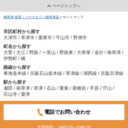
ページトップへ
南草津 賃貸｜ハウスセゾン南草津店
>
サイトマップ
市区町村から探す
大津市
/
草津市
/
栗東市
/
守山市
/
野洲市
町名から探す
大萱
/
大江
/
野路
/
一里山
/
野路東
/
大将軍
/
追分
/
南草津
/
伊勢町
/
綣
路線から探す
東海道本線
/
京阪石山坂本線
/
草津線
/
湖西線
/
京阪京津線
駅から探す
瀬田
/
南草津
/
草津
/
石山
/
栗東
/
唐橋前
/
手原
/
守山
/
石山寺
/
粟津
電話でお問い合わせ
営業時間：
AM9:00～PM6:00