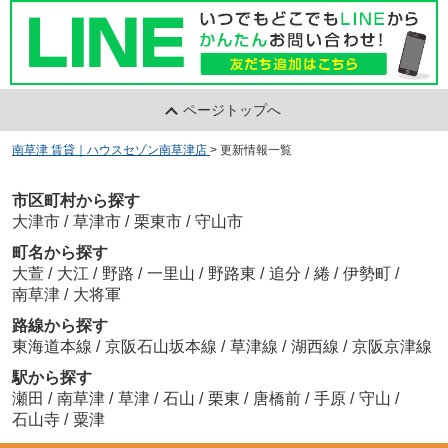
ページトップへ
南草津 賃貸｜ハウスセゾン南草津店
>
更新情報一覧
市区町村から探す
大津市
/
草津市
/
栗東市
/
守山市
町名から探す
大萱
/
大江
/
野路
/
一里山
/
野路東
/
追分
/
綣
/
伊勢町
/
南草津
/
大将軍
路線から探す
東海道本線
/
京阪石山坂本線
/
草津線
/
湖西線
/
京阪京津線
駅から探す
瀬田
/
南草津
/
草津
/
石山
/
栗東
/
唐橋前
/
手原
/
守山
/
石山寺
/
粟津