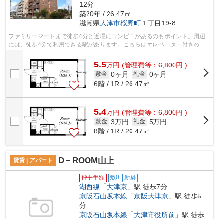
12分
築20年 / 26.47㎡
滋賀県
大津市
桜野町
１丁目19-8
ファミリーマートまで徒歩4分と近場にコンビニがあるのもポイント。周辺
には、徒歩4分で利用できる駅があります。こちらはエレベーター付きの物
件です。2沿線利用可能な物件です。ハウ...
5.5
万
円
(管理費等：6,800円 )
0ヶ月
0ヶ月
敷金
礼金
6階 / 1R / 26.47㎡
5.4
万
円
(管理費等：6,800円 )
3万円
5万円
敷金
礼金
8階 / 1R / 26.47㎡
D－ROOM山上
賃貸 | アパート
仲手半額
敷0
新築
湖西線
「
大津京
」駅 徒歩7分
京阪石山坂本線
「
京阪大津京
」駅 徒歩5
分
京阪石山坂本線
「
大津市役所前
」駅 徒歩