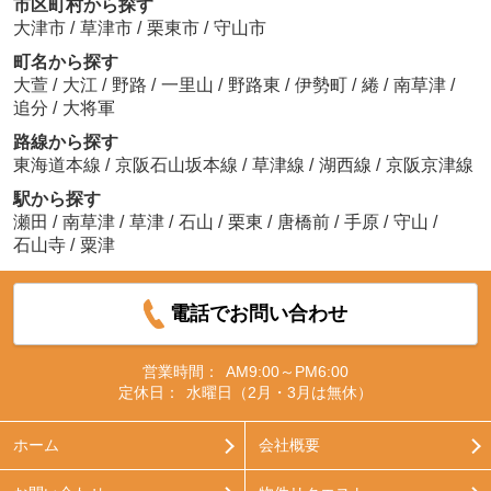
市区町村から探す
大津市
/
草津市
/
栗東市
/
守山市
町名から探す
大萱
/
大江
/
野路
/
一里山
/
野路東
/
伊勢町
/
綣
/
南草津
/
追分
/
大将軍
路線から探す
東海道本線
/
京阪石山坂本線
/
草津線
/
湖西線
/
京阪京津線
駅から探す
瀬田
/
南草津
/
草津
/
石山
/
栗東
/
唐橋前
/
手原
/
守山
/
石山寺
/
粟津
電話でお問い合わせ
営業時間：
AM9:00～PM6:00
定休日：
水曜日（2月・3月は無休）
ホーム
会社概要