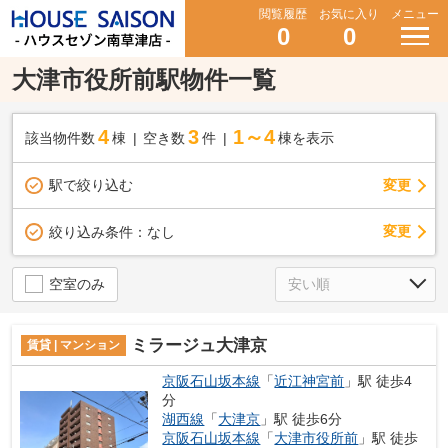
閲覧履歴
お気に入り
メニュー
0
0
大津市役所前駅物件一覧
4
3
1～4
該当物件数
棟
空き数
件
棟を表示
駅で絞り込む
変更
変更
絞り込み条件：
なし
空室のみ
ミラージュ大津京
賃貸 | マンション
京阪石山坂本線
「
近江神宮前
」駅 徒歩4
分
湖西線
「
大津京
」駅 徒歩6分
京阪石山坂本線
「
大津市役所前
」駅 徒歩