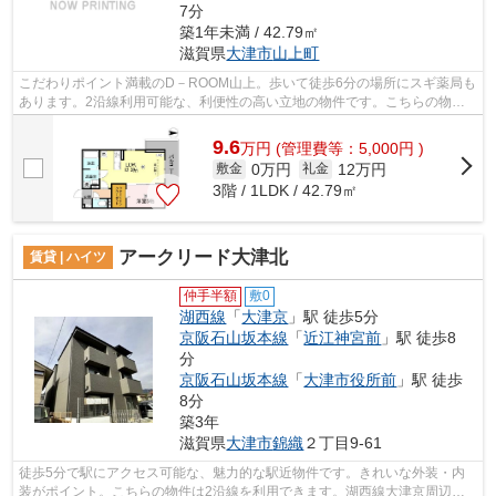
7分
築1年未満 / 42.79㎡
滋賀県
大津市
山上町
こだわりポイント満載のD－ROOM山上。歩いて徒歩6分の場所にスギ薬局も
あります。2沿線利用可能な、利便性の高い立地の物件です。こちらの物件
はアパートです。ココ湖西線大津京近辺に...
9.6
万
円
(管理費等：5,000円 )
0万円
12万円
敷金
礼金
3階 / 1LDK / 42.79㎡
アークリード大津北
賃貸 | ハイツ
仲手半額
敷0
湖西線
「
大津京
」駅 徒歩5分
京阪石山坂本線
「
近江神宮前
」駅 徒歩8
分
京阪石山坂本線
「
大津市役所前
」駅 徒歩
8分
築3年
滋賀県
大津市
錦織
２丁目9-61
徒歩5分で駅にアクセス可能な、魅力的な駅近物件です。きれいな外装・内
装がポイント。こちらの物件は2沿線を利用できます。湖西線大津京周辺の