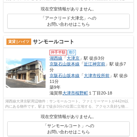
賃貸情報のことなら、地域に特化したハ...
現在空室情報がありません。
「アークリード大津北」への
お問い合わせはこちら
サンモールコート
賃貸 | ハイツ
仲手半額
敷0
湖西線
「
大津京
」駅 徒歩3分
京阪石山坂本線
「
近江神宮前
」駅 徒歩7
分
京阪石山坂本線
「
大津市役所前
」駅 徒歩
11分
築9年
滋賀県
大津市
桜野町
１丁目20-18
湖西線大津京駅周辺物件：サンモールコート。ファミリーマートが442m以
内にある物件です。駅まで徒歩3分の位置に立地する、アクセス良好な物件
です。2沿線利用可能な物件です。大津市...
現在空室情報がありません。
「サンモールコート」への
お問い合わせはこちら