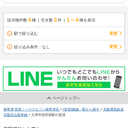
4
3
1～4
該当物件数
棟
空き数
件
棟を表示
駅で絞り込む
変更
変更
絞り込み条件：
なし
ページトップへ
南草津 賃貸｜ハウスセゾン南草津店
>
(賃貸)路線・駅から探す
>
京阪電気鉄道
京阪石山坂本線
>
大津市役所前駅の賃貸