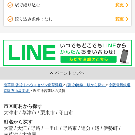
駅で絞り込む
変更
変更
絞り込み条件：
なし
ページトップへ
南草津 賃貸｜ハウスセゾン南草津店
>
(賃貸)路線・駅から探す
>
京阪電気鉄道
京阪石山坂本線
>
近江神宮前駅の賃貸
市区町村から探す
大津市
/
草津市
/
栗東市
/
守山市
町名から探す
大萱
/
大江
/
野路
/
一里山
/
野路東
/
追分
/
綣
/
伊勢町
/
南草津
/
大将軍