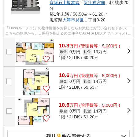
京阪石山坂本線
「
近江神宮前
」駅 徒歩20
分
築1年未満 / 58.50㎡～61.20㎡
滋賀県
大津市
見世
１丁目9-20
「Luce(ルーチェ)」の物件情報をお探しならお気軽にお問い合わせ下さい。
こちらの物件から、日用品を揃えるのに便利なAYAHA DIO(アヤハ ディオ) 西
大津店まで徒歩6分です。こちらの物...
10.3
万
円
(管理費等：5,000円 )
0万円
13万円
敷金
礼金
1階 / 2LDK / 60.20㎡
10.6
万
円
(管理費等：5,000円 )
0万円
14万円
敷金
礼金
1階 / 2LDK / 59.53㎡
10.6
万
円
(管理費等：5,000円 )
0万円
14万円
敷金
礼金
1階 / 2LDK / 61.20㎡
9
残り
件を表示する