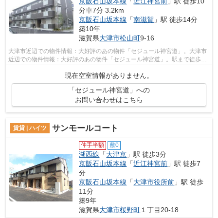
京阪石山坂本線
「
近江神宮前
」駅 徒歩10
分車7分 3.2km
京阪石山坂本線
「
南滋賀
」駅 徒歩14分
築10年
滋賀県
大津市
松山町
9-16
大津市近辺での物件情報：大好評のあの物件「セジュール神宮道」。大津市
近辺での物件情報：大好評のあの物件「セジュール神宮道」。駅まで徒歩12
分に立地する物件です。こちらの物件...
現在空室情報がありません。
「セジュール神宮道」への
お問い合わせはこちら
サンモールコート
賃貸 | ハイツ
仲手半額
敷0
湖西線
「
大津京
」駅 徒歩3分
京阪石山坂本線
「
近江神宮前
」駅 徒歩7
分
京阪石山坂本線
「
大津市役所前
」駅 徒歩
11分
築9年
滋賀県
大津市
桜野町
１丁目20-18