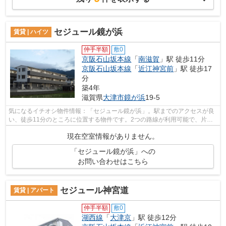
セジュール鏡が浜
賃貸 | ハイツ
仲手半額
敷0
京阪石山坂本線
「
南滋賀
」駅 徒歩11分
京阪石山坂本線
「
近江神宮前
」駅 徒歩17
分
築4年
滋賀県
大津市
鏡が浜
19-5
気になるイチオシ物件情報：「セジュール鏡が浜」。駅までのアクセスが良
い、徒歩11分のところに位置する物件です。2つの路線が利用可能で、片方
の路線にトラブルがあっても別ルートが...
現在空室情報がありません。
「セジュール鏡が浜」への
お問い合わせはこちら
セジュール神宮道
賃貸 | アパート
仲手半額
敷0
湖西線
「
大津京
」駅 徒歩12分