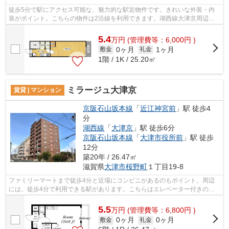
徒歩5分で駅にアクセス可能な、魅力的な駅近物件です。きれいな外装・内
装がポイント。こちらの物件は2沿線を利用できます。湖西線大津京周辺の
賃貸情報のことなら、地域に特化したハ...
5.4
万
円
(管理費等：6,000円 )
0ヶ月
1ヶ月
敷金
礼金
1階 / 1K / 25.20㎡
ミラージュ大津京
賃貸 | マンション
京阪石山坂本線
「
近江神宮前
」駅 徒歩4
分
湖西線
「
大津京
」駅 徒歩6分
京阪石山坂本線
「
大津市役所前
」駅 徒歩
12分
築20年 / 26.47㎡
滋賀県
大津市
桜野町
１丁目19-8
ファミリーマートまで徒歩4分と近場にコンビニがあるのもポイント。周辺
には、徒歩4分で利用できる駅があります。こちらはエレベーター付きの物
件です。2沿線利用可能な物件です。ハウ...
5.5
万
円
(管理費等：6,800円 )
0ヶ月
0ヶ月
敷金
礼金