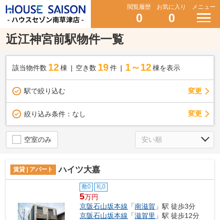
閲覧履歴
お気に入り
メニュー
0
0
近江神宮前駅物件一覧
12
19
1～12
該当物件数
棟
空き数
件
棟を表示
駅で絞り込む
変更
変更
絞り込み条件：
なし
空室のみ
ハイツ大嘉
賃貸 | アパート
敷0
礼0
5
万円
京阪石山坂本線
「
南滋賀
」駅 徒歩3分
京阪石山坂本線
「
滋賀里
」駅 徒歩12分