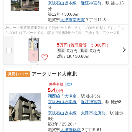
京阪石山坂本線
「
近江神宮前
」駅 徒歩15
分
築12年 / 30.68㎡
滋賀県
大津市
南志賀
３丁目11-3
JAレーク滋賀滋賀出張所まで徒歩4分と近いのもこの物件の魅力です。こち
らの物件はアパートです。駅まで徒歩3分の位置に立地する、アクセス良好
な物件です。ハウスセゾン南草津店から...
5
万
円
(管理費等：3,000円 )
0万円
0万円
敷金
礼金
2階 / 1K / 30.68㎡
アークリード大津北
賃貸 | ハイツ
仲手半額
敷0
5.4
万円
湖西線
「
大津京
」駅 徒歩5分
京阪石山坂本線
「
近江神宮前
」駅 徒歩8
分
京阪石山坂本線
「
大津市役所前
」駅 徒歩
8分
築3年 / 25.20㎡
滋賀県
大津市
錦織
２丁目9-61