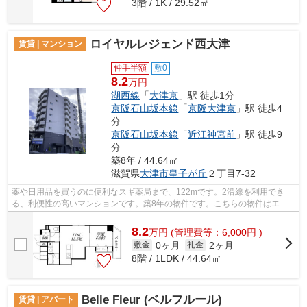
3階 / 1K / 29.52㎡
ロイヤルレジェンド西大津
賃貸 | マンション
仲手半額
敷0
8.2
万円
湖西線
「
大津京
」駅 徒歩1分
京阪石山坂本線
「
京阪大津京
」駅 徒歩4
分
京阪石山坂本線
「
近江神宮前
」駅 徒歩9
分
築8年 / 44.64㎡
滋賀県
大津市
皇子が丘
２丁目7-32
薬や日用品を買うのに便利なスギ薬局まで、122mです。2沿線を利用でき
る、利便性の高いマンションです。築8年の物件です。こちらの物件はエレ
ベーター付きです。湖西線大津京周辺の事...
8.2
万
円
(管理費等：6,000円 )
0ヶ月
2ヶ月
敷金
礼金
8階 / 1LDK / 44.64㎡
Belle Fleur (ベルフルール)
賃貸 | アパート