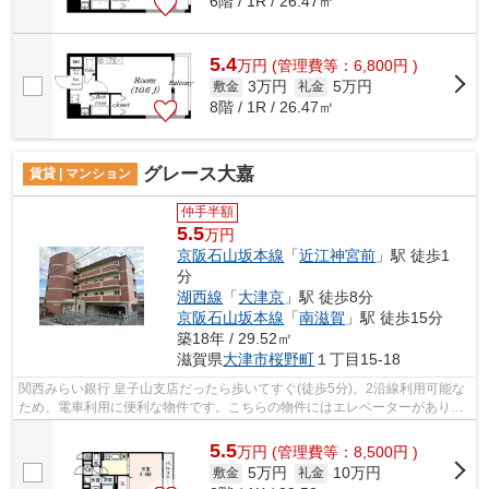
6階 / 1R / 26.47㎡
5.4
万
円
(管理費等：6,800円 )
3万円
5万円
敷金
礼金
8階 / 1R / 26.47㎡
グレース大嘉
賃貸 | マンション
仲手半額
5.5
万円
京阪石山坂本線
「
近江神宮前
」駅 徒歩1
分
湖西線
「
大津京
」駅 徒歩8分
京阪石山坂本線
「
南滋賀
」駅 徒歩15分
築18年 / 29.52㎡
滋賀県
大津市
桜野町
１丁目15-18
関西みらい銀行 皇子山支店だったら歩いてすぐ(徒歩5分)。2沿線利用可能な
ため、電車利用に便利な物件です。こちらの物件にはエレベーターがありま
す。徒歩1分に駅がある物件です。メ...
5.5
万
円
(管理費等：8,500円 )
5万円
10万円
敷金
礼金