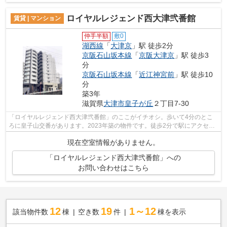
ロイヤルレジェンド西大津弐番館
賃貸 | マンション
仲手半額
敷0
湖西線
「
大津京
」駅 徒歩2分
京阪石山坂本線
「
京阪大津京
」駅 徒歩3
分
京阪石山坂本線
「
近江神宮前
」駅 徒歩10
分
築3年
滋賀県
大津市
皇子が丘
２丁目7-30
「ロイヤルレジェンド西大津弐番館」のここがイチオシ。歩いて4分のとこ
ろに皇子山交番があります。2023年築の物件です。徒歩2分で駅にアクセス
可能な、魅力的な駅近物件です。fd@siga...
現在空室情報がありません。
「ロイヤルレジェンド西大津弐番館」への
お問い合わせはこちら
12
19
1～12
該当物件数
棟
空き数
件
棟を表示