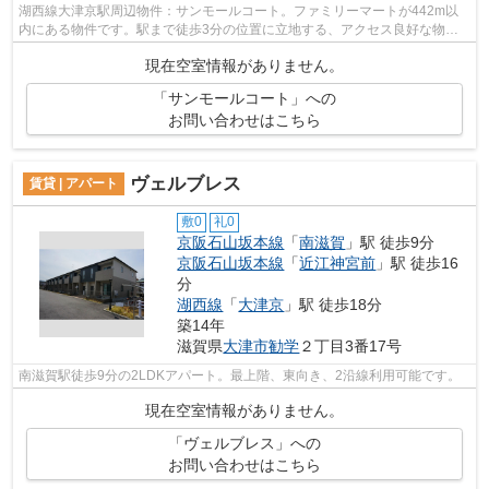
湖西線大津京駅周辺物件：サンモールコート。ファミリーマートが442m以
内にある物件です。駅まで徒歩3分の位置に立地する、アクセス良好な物件
です。2沿線利用可能な物件です。大津市...
現在空室情報がありません。
「サンモールコート」への
お問い合わせはこちら
ヴェルブレス
賃貸 | アパート
敷0
礼0
京阪石山坂本線
「
南滋賀
」駅 徒歩9分
京阪石山坂本線
「
近江神宮前
」駅 徒歩16
分
湖西線
「
大津京
」駅 徒歩18分
築14年
滋賀県
大津市
勧学
２丁目3番17号
南滋賀駅徒歩9分の2LDKアパート。最上階、東向き、2沿線利用可能です。
現在空室情報がありません。
「ヴェルブレス」への
お問い合わせはこちら