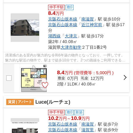
仲手半額
敷0
8.4
万円
京阪石山坂本線
「
南滋賀
」駅 徒歩10分
京阪石山坂本線
「
近江神宮前
」駅 徒歩17
分
湖西線
「
大津京
」駅 徒歩17分
築2年 / 40.08㎡
滋賀県
大津市
勧学
２丁目1番2号
清潔感のある室内が魅力的な令和6年築の物件となっており、一押しです。
魅力的な駅近の物件で、駅まで徒歩10分です。2つの路線をご利用できる場
所にあり、アクセスはとても便利です。...
8.4
万
円
(管理費等：5,000円 )
0万円
12万円
敷金
礼金
2階 / 1LDK / 40.08㎡
Luce(ルーチェ)
賃貸 | アパート
仲手半額
敷0
新築
10.2
10.9
万円～
万円
京阪石山坂本線
「
南滋賀
」駅 徒歩7分
京阪石山坂本線
「
滋賀里
」駅 徒歩9分