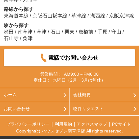
路線から探す
東海道本線
/
京阪石山坂本線
/
草津線
/
湖西線
/
京阪京津線
駅から探す
瀬田
/
南草津
/
草津
/
石山
/
栗東
/
唐橋前
/
手原
/
守山
/
石山寺
/
粟津
電話でお問い合わせ
営業時間：
AM9:00～PM6:00
定休日：
水曜日（2月・3月は無休）
ホーム
会社概要
お問い合わせ
物件リクエスト
プライバシーポリシー
利用規約
アクセスマップ
PCサイト
Copyright(c) ハウスセゾン南草津店 All rights reserved.