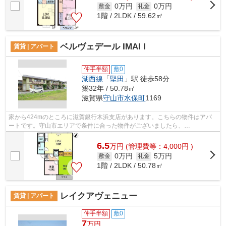
0万円
0万円
敷金
礼金
1階 / 2LDK / 59.62㎡
ベルヴェデール IMAI I
賃貸 | アパート
仲手半額
敷0
湖西線
「
堅田
」駅 徒歩58分
築32年 / 50.78㎡
滋賀県
守山市
水保町
1169
家から424mのところに滋賀銀行木浜支店があります。こちらの物件はアパ
ートです。守山市エリアで条件に合った物件がございましたら、
fd@sigasaison.comか077-569-1410から当社までお問...
6.5
万
円
(管理費等：4,000円 )
0万円
5万円
敷金
礼金
1階 / 2LDK / 50.78㎡
レイクアヴェニュー
賃貸 | アパート
仲手半額
敷0
7
万円