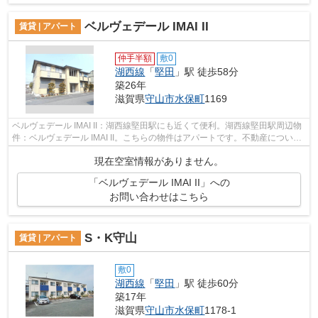
ベルヴェデール IMAI II
賃貸 | アパート
仲手半額
敷0
湖西線
「
堅田
」駅 徒歩58分
築26年
滋賀県
守山市
水保町
1169
ベルヴェデール IMAI II：湖西線堅田駅にも近くて便利。湖西線堅田駅周辺物
件：ベルヴェデール IMAI II。こちらの物件はアパートです。不動産について
分からない事も、豊富なノウハウ...
現在空室情報がありません。
「ベルヴェデール IMAI II」への
お問い合わせはこちら
S・K守山
賃貸 | アパート
敷0
湖西線
「
堅田
」駅 徒歩60分
築17年
滋賀県
守山市
水保町
1178-1