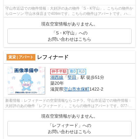
守山市近辺での物件情報：大好評のあの物件「S・K守山」。こちらの物件か
らローソン 守山水保店まで409mです。こちらの物件はアパートです。ハウ
スセゾン南草津店は守山市にある湖西線...
現在空室情報がありません。
「S・K守山」への
お問い合わせはこちら
レフィナード
賃貸 | アパート
仲手半額
敷0
礼0
湖西線
「
堅田
」駅 徒歩51分
築20年
滋賀県
守山市
水保町
1422-2
新着情報：レフィナードの空室情報ならコチラ。守山市近辺での物件情報：
大好評のあの物件「レフィナード」。こちらの物件はアパートです。077-
569-1410よりハウスセゾン南草津店へお...
現在空室情報がありません。
「レフィナード」への
お問い合わせはこちら