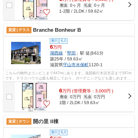
0ヶ月
0ヶ月
敷金
礼金
1-2階 / 2LDK / 59.62㎡
Branche Bonheur B
賃貸 | テラス
敷0
礼0
6
万円
湖西線
「
堅田
」駅 徒歩61分
築25年 / 59.63㎡
滋賀県
守山市
水保町
1120-1
こちらの物件はコンビニまで447mにあります。滋賀銀行木浜支店まで397m
です。テラスハウスは庭も独立しており、ガーデニングなども楽しめます。
ハウスセゾン南草津店でなら、ご希望の...
6
万
円
(管理費等：3,000円 )
0万円
0万円
敷金
礼金
1階 / 2LDK / 59.63㎡
開の里 II棟
賃貸 | タウン
敷0
礼0