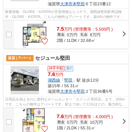
滋賀県
大津市
本堅田
６丁目23番12
新着情報：GLORE・KATATAの空室情報ならコチラ。湖西線堅田駅周辺物
件：GLORE・KATATA。こちらの物件はアパートです。築4年の物件です。
メールアドレスfd@sigasaison.comまで、お気軽...
7.5
万
円
(管理費等：5,500円 )
0万円
8万円
敷金
礼金
2階 / 1LDK / 32.68㎡
セジュール堅田
賃貸 | アパート
仲手半額
敷0
7.6
万円
湖西線
「
堅田
」駅 徒歩12分
築15年 / 55.31㎡
滋賀県
大津市
今堅田
２丁目36番5号
日用品を揃えるのに便利なホームセンター「カインズ 堅田店」まで、268m
です。こちらの物件はアパートです。駅まで歩いて12分ほどの、魅力的な立
地の物件です。大津市の物件が気になっ...
7.6
万
円
(管理費等：4,000円 )
0万円
10万円
敷金
礼金
1階 / 2LDK / 55.31㎡