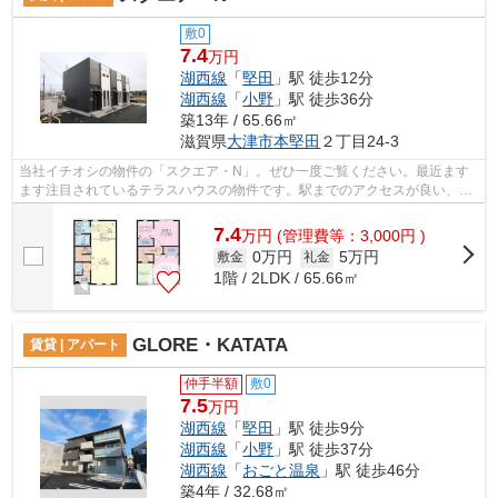
敷0
7.4
万円
湖西線
「
堅田
」駅 徒歩12分
湖西線
「
小野
」駅 徒歩36分
築13年 / 65.66㎡
滋賀県
大津市
本堅田
２丁目24-3
当社イチオシの物件の「スクエア・N」。ぜひ一度ご覧ください。最近ます
ます注目されているテラスハウスの物件です。駅までのアクセスが良い、徒
歩12分のところに位置する物件です。環...
7.4
万
円
(管理費等：3,000円 )
0万円
5万円
敷金
礼金
1階 / 2LDK / 65.66㎡
GLORE・KATATA
賃貸 | アパート
仲手半額
敷0
7.5
万円
湖西線
「
堅田
」駅 徒歩9分
湖西線
「
小野
」駅 徒歩37分
湖西線
「
おごと温泉
」駅 徒歩46分
築4年 / 32.68㎡