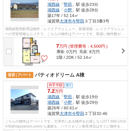
湖西線
「
堅田
」駅 徒歩23分
湖西線
「
小野
」駅 徒歩28分
築17年 / 52.14㎡
滋賀県
大津市
今堅田
３丁目3番3号
湖西線堅田駅周辺物件：レイクアヴェニュー。新着情報：レイクアヴェニュ
ーの空室情報ならコチラ。こちらの物件はアパートです。取扱い物件数が多
いハウスセゾン南草津店でなら、湖西...
7
万
円
(管理費等：4,500円 )
0万円
8万円
敷金
礼金
1階 / 2DK / 52.14㎡
パティオドリーム A棟
賃貸 | アパート
仲手半額
敷0
7.2
万円
湖西線
「
堅田
」駅 徒歩19分
湖西線
「
小野
」駅 徒歩29分
築26年 / 60.61㎡
滋賀県
大津市
今堅田
２丁目32-46
こちらの物件はアパートです。大津市にある物件をお探しなら077-569-1410
やfd@sigasaison.comから連絡を。ハウスセゾン南草津店はすぐに物件を探