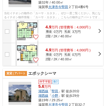
築32年 / 40.00㎡
滋賀県
大津市
今堅田
２丁目4番6号
当社イチオシの物件の「カーサ・カタタ」。ぜひ一度ご覧ください。気にな
るイチオシ物件情報：「カーサ・カタタ」。こちらの物件はアパートです。
魅力的な駅近の物件で、駅まで徒歩10...
4.9
万
円
(管理費等：4,000円 )
0万円
3万円
敷金
礼金
2階 / 2K / 40.00㎡
4.9
万
円
(管理費等：4,000円 )
0万円
0万円
敷金
礼金
2階 / 2K / 40.00㎡
エポックシーマ
賃貸 | アパート
仲手半額
敷0
5.6
万円
湖西線
「
堅田
」駅 徒歩20分
湖西線
「
小野
」駅 徒歩29分
築19年 / 29.25㎡
滋賀県
大津市
今堅田
２丁目32-7