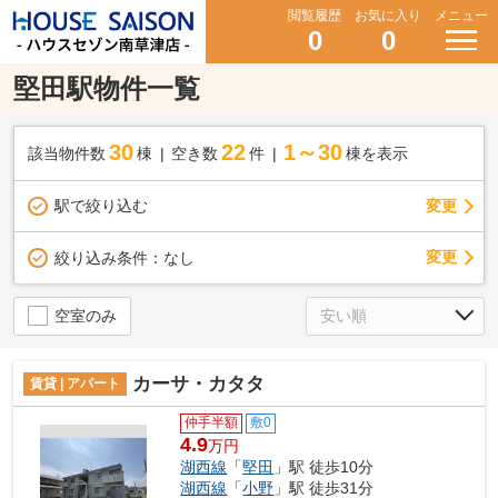
閲覧履歴
お気に入り
メニュー
0
0
堅田駅物件一覧
30
22
1～30
該当物件数
棟
空き数
件
棟を表示
駅で絞り込む
変更
変更
絞り込み条件：
なし
空室のみ
カーサ・カタタ
賃貸 | アパート
仲手半額
敷0
4.9
万円
湖西線
「
堅田
」駅 徒歩10分
湖西線
「
小野
」駅 徒歩31分