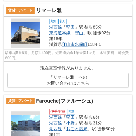
リマーレ雅
賃貸 | アパート
敷0
礼0
湖西線
「
堅田
」駅 徒歩85分
東海道本線
「
守山
」駅 徒歩92分
築18年
滋賀県
守山市
水保町
1184-1
駐車場5番6番、月額4,400円。短期違約金1年未満1ヶ月、水道実費、町会費
800円。
現在空室情報がありません。
「リマーレ雅」への
お問い合わせはこちら
Farouche(ファルーシュ)
賃貸 | アパート
仲手半額
敷0
湖西線
「
堅田
」駅 徒歩6分
湖西線
「
小野
」駅 徒歩31分
湖西線
「
おごと温泉
」駅 徒歩50分
築1年