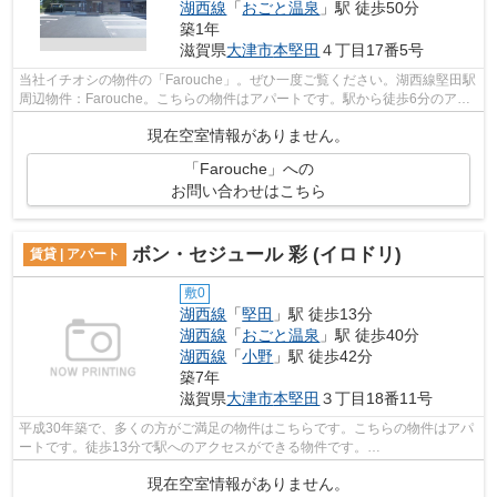
湖西線
「
おごと温泉
」駅 徒歩50分
築1年
滋賀県
大津市
本堅田
４丁目17番5号
当社イチオシの物件の「Farouche」。ぜひ一度ご覧ください。湖西線堅田駅
周辺物件：Farouche。こちらの物件はアパートです。駅から徒歩6分のアパ
ートで、電車での通勤にも便利な立地で...
現在空室情報がありません。
「Farouche」への
お問い合わせはこちら
ボン・セジュール 彩 (イロドリ)
賃貸 | アパート
敷0
湖西線
「
堅田
」駅 徒歩13分
湖西線
「
おごと温泉
」駅 徒歩40分
湖西線
「
小野
」駅 徒歩42分
築7年
滋賀県
大津市
本堅田
３丁目18番11号
平成30年築で、多くの方がご満足の物件はこちらです。こちらの物件はアパ
ートです。徒歩13分で駅へのアクセスができる物件です。
fd@sigasaison.comまでお問い合わせください。大津市に...
現在空室情報がありません。