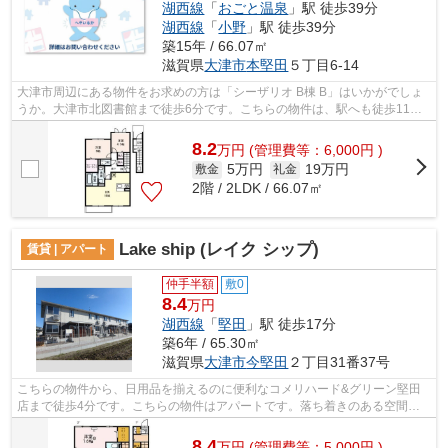
湖西線
「
おごと温泉
」駅 徒歩39分
湖西線
「
小野
」駅 徒歩39分
築15年 / 66.07㎡
滋賀県
大津市
本堅田
５丁目6-14
大津市周辺にある物件をお求めの方は「シーザリオ B棟 B」はいかがでしょ
うか。大津市北図書館まで徒歩6分です。こちらの物件は、駅へも徒歩11分
と歩いてアクセスできます。こちらの物...
8.2
万
円
(管理費等：6,000円 )
5万円
19万円
敷金
礼金
2階 / 2LDK / 66.07㎡
Lake ship (レイク シップ)
賃貸 | アパート
仲手半額
敷0
8.4
万円
湖西線
「
堅田
」駅 徒歩17分
築6年 / 65.30㎡
滋賀県
大津市
今堅田
２丁目31番37号
こちらの物件から、日用品を揃えるのに便利なコメリハード&グリーン堅田
店まで徒歩4分です。こちらの物件はアパートです。落ち着きのある空間が
広がっている、2020年築の物件です...
8.4
万
円
(管理費等：5,000円 )