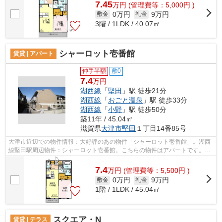
7.45
万
円
(管理費等：5,000円 )
0万円
9万円
敷金
礼金
3階 / 1LDK / 40.07㎡
シャーロット壱番館
賃貸 | アパート
仲手半額
敷0
7.4
万円
湖西線
「
堅田
」駅 徒歩21分
湖西線
「
おごと温泉
」駅 徒歩33分
湖西線
「
小野
」駅 徒歩50分
築11年 / 45.04㎡
滋賀県
大津市
堅田
１丁目14番85号
大津市近辺での物件情報：大好評のあの物件「シャーロット壱番館」。湖西
線堅田駅周辺物件：シャーロット壱番館。こちらの物件はアパートです。湖
西線堅田付近の物件を多数取り扱って...
7.4
万
円
(管理費等：5,500円 )
0万円
9万円
敷金
礼金
1階 / 1LDK / 45.04㎡
スクエア・N
賃貸 | テラス