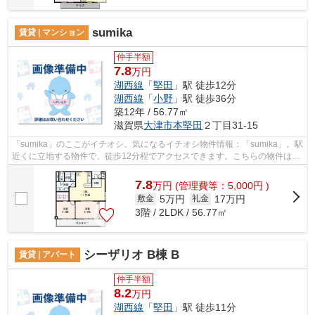
sumika
賃貸 | マンション
仲手半額
7.8
万円
湖西線
「
堅田
」駅 徒歩12分
湖西線
「
小野
」駅 徒歩36分
築12年 / 56.77㎡
滋賀県
大津市
本堅田
２丁目31-15
「sumika」のここがイチオシ。気になるイチオシ物件情報：「sumika」。駅
近くに立地する物件で、徒歩12分程でアクセスできます。こちらの物件はマ
ンションです。物件情報が豊富な当社...
7.8
万
円
(管理費等：5,000円 )
5万円
17万円
敷金
礼金
3階 / 2LDK / 56.77㎡
シーザリオ B棟 B
賃貸 | アパート
仲手半額
8.2
万円
湖西線
「
堅田
」駅 徒歩11分