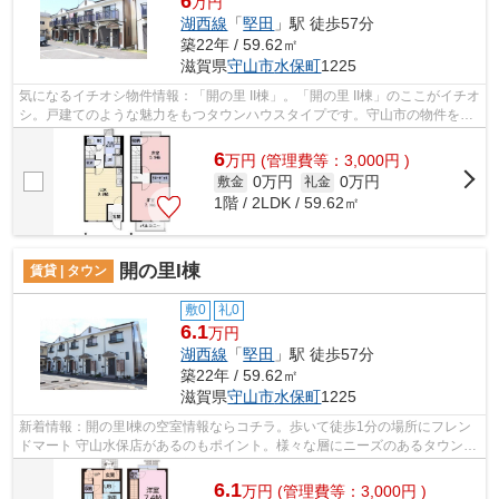
6
万円
湖西線
「
堅田
」駅 徒歩57分
築22年 / 59.62㎡
滋賀県
守山市
水保町
1225
気になるイチオシ物件情報：「開の里 II棟」。「開の里 II棟」のここがイチオ
シ。戸建てのような魅力をもつタウンハウスタイプです。守山市の物件を探
す場合には、fd@sigasaison.comま...
6
万
円
(管理費等：3,000円 )
0万円
0万円
敷金
礼金
1階 / 2LDK / 59.62㎡
開の里I棟
賃貸 | タウン
敷0
礼0
6.1
万円
湖西線
「
堅田
」駅 徒歩57分
築22年 / 59.62㎡
滋賀県
守山市
水保町
1225
新着情報：開の里I棟の空室情報ならコチラ。歩いて徒歩1分の場所にフレン
ドマート 守山水保店があるのもポイント。様々な層にニーズのあるタウンハ
ウスの物件です。ココ守山市で、ハウ...
6.1
万
円
(管理費等：3,000円 )