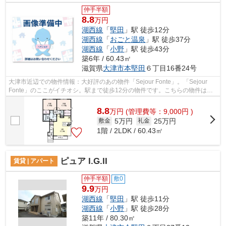
仲手半額
8.8
万円
湖西線
「
堅田
」駅 徒歩12分
湖西線
「
おごと温泉
」駅 徒歩37分
湖西線
「
小野
」駅 徒歩43分
築6年 / 60.43㎡
滋賀県
大津市
本堅田
６丁目16番24号
大津市近辺での物件情報：大好評のあの物件「Sejour Fonte」。「Sejour
Fonte」のここがイチオシ。駅まで徒歩12分の物件です。こちらの物件はア
パートです。当社は大津市にある賃貸物...
8.8
万
円
(管理費等：9,000円 )
5万円
25万円
敷金
礼金
1階 / 2LDK / 60.43㎡
ピュア I.G.II
賃貸 | アパート
仲手半額
敷0
9.9
万円
湖西線
「
堅田
」駅 徒歩11分
湖西線
「
小野
」駅 徒歩28分
築11年 / 80.30㎡