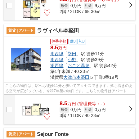
0万円
9万円
敷金
礼金
2階 / 2LDK / 65.30㎡
ラヴィベル本堅田
賃貸 | アパート
仲手半額
敷0
礼0
8.5
万円
湖西線
「
堅田
」駅 徒歩11分
湖西線
「
小野
」駅 徒歩39分
湖西線
「
おごと温泉
」駅 徒歩42分
築1年未満 / 40.23㎡
滋賀県
大津市
本堅田
５丁目8番19号
こちらの物件は、駅へも徒歩11分と歩いてアクセスできます。落ち着きのあ
る空間が広がっている、令和7年築の物件です。こちらの物件はアパートで
す。お出かけもスムーズに楽しめる大津...
8.5
万
円
(管理費等：- )
0万円
0万円
敷金
礼金
3階 / 1LDK / 40.23㎡
Sejour Fonte
賃貸 | アパート