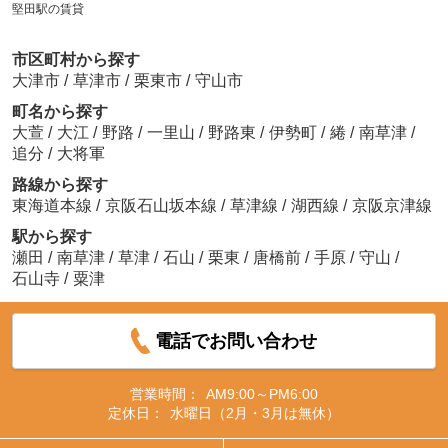
堅田駅の賃貸
市区町村から探す
大津市
/
草津市
/
栗東市
/
守山市
町名から探す
大萱
/
大江
/
野路
/
一里山
/
野路東
/
伊勢町
/
綣
/
南草津
/
追分
/
大将軍
路線から探す
東海道本線
/
京阪石山坂本線
/
草津線
/
湖西線
/
京阪京津線
駅から探す
瀬田
/
南草津
/
草津
/
石山
/
栗東
/
唐橋前
/
手原
/
守山
/
石山寺
/
粟津
電話でお問い合わせ
営業時間：
AM9:00～PM6:00
定休日：
水曜日（2月・3月は無休）