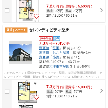
せます。
7.2
万
円
(管理費等：5,500円 )
0万円
8万円
敷金
礼金
2階 / 2LDK / 60.61㎡
セレンディピティ堅田
賃貸 | アパート
仲手半額
敷0
7.3
7.45
万円～
万円
湖西線
「
堅田
」駅 徒歩13分
湖西線
「
おごと温泉
」駅 徒歩41分
湖西線
「
小野
」駅 徒歩41分
築12年 / 40.07㎡～43.71㎡
滋賀県
大津市
本堅田
３丁目8番6号
こだわりポイント満載のセレンディピティ堅田。湖西線堅田駅周辺物件：セ
レンディピティ堅田。駅から徒歩13分のところにある物件はいかがでしょう
か。こちらの物件はアパートです。ニ...
7.3
万
円
(管理費等：5,000円 )
0万円
9万円
敷金
礼金
2階 / 1LDK / 43.71㎡