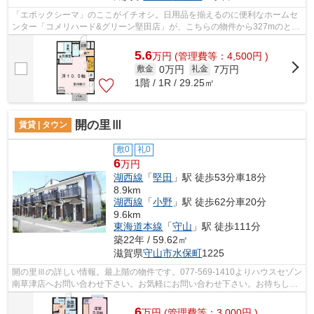
「エポックシーマ」のここがイチオシ。日用品を揃えるのに便利なホームセ
ンター「コメリハード&グリーン堅田店」が、こちらの物件から327mのとこ
ろにあります。こちらの物件はアパ...
5.6
万
円
(管理費等：4,500円 )
0万円
7万円
敷金
礼金
1階 / 1R / 29.25㎡
開の里Ⅲ
賃貸 | タウン
敷0
礼0
6
万円
湖西線
「
堅田
」駅 徒歩53分車18分
8.9km
湖西線
「
小野
」駅 徒歩62分車20分
9.6km
東海道本線
「
守山
」駅 徒歩111分
築22年 / 59.62㎡
滋賀県
守山市
水保町
1225
開の里Ⅲの詳しい情報。最上階の物件です。077-569-1410よりハウスセゾン
南草津店へお問い合わせ下さい。お気軽にお問い合わせ下さい。お待ちして
おります。
6
万
円
(管理費等：3,000円 )