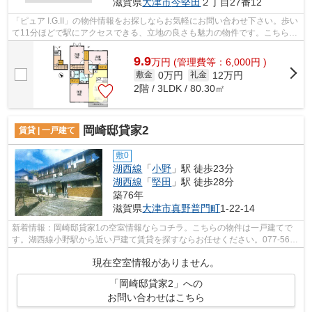
滋賀県
大津市
今堅田
２丁目27番12
「ピュア I.G.II」の物件情報をお探しならお気軽にお問い合わせ下さい。歩い
て11分ほどで駅にアクセスできる、立地の良さも魅力の物件です。こちらの
物件はアパートです。賃貸情報のこ...
9.9
万
円
(管理費等：6,000円 )
0万円
12万円
敷金
礼金
2階 / 3LDK / 80.30㎡
岡崎邸貸家2
賃貸 | 一戸建て
敷0
湖西線
「
小野
」駅 徒歩23分
湖西線
「
堅田
」駅 徒歩28分
築76年
滋賀県
大津市
真野普門町
1-22-14
新着情報：岡崎邸貸家1の空室情報ならコチラ。こちらの物件は一戸建てで
す。湖西線小野駅から近い戸建て賃貸を探すならお任せください。077-569-
1410かfd@sigasaison.comまでお問い合...
現在空室情報がありません。
「岡崎邸貸家2」への
お問い合わせはこちら