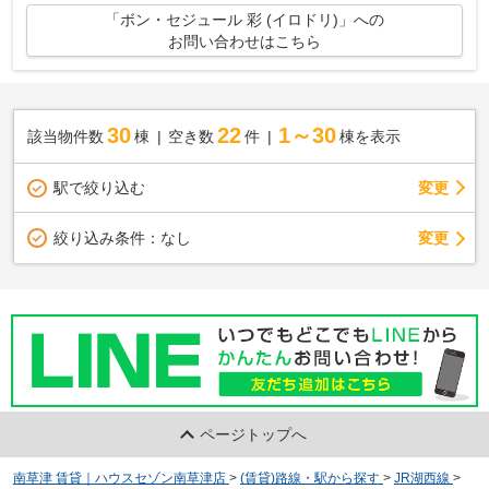
「ボン・セジュール 彩 (イロドリ)」への
お問い合わせはこちら
30
22
1～30
該当物件数
棟
空き数
件
棟を表示
駅で絞り込む
変更
変更
絞り込み条件：
なし
ページトップへ
南草津 賃貸｜ハウスセゾン南草津店
>
(賃貸)路線・駅から探す
>
JR湖西線
>