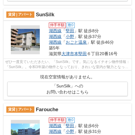
SunSilk
賃貸 | アパート
仲手半額
敷0
湖西線
「
堅田
」駅 徒歩8分
湖西線
「
小野
」駅 徒歩37分
湖西線
「
おごと温泉
」駅 徒歩46分
築5年
滋賀県
大津市
本堅田
６丁目20番16号
ぜひ一度見ていただきたい、「SunSilk」です。気になるイチオシ物件情報：
「SunSilk」。令和3年築の物件となっており、きれいな室内が魅力となって
います。通勤やお出かけに便利な、徒...
現在空室情報がありません。
「SunSilk」への
お問い合わせはこちら
Farouche
賃貸 | アパート
仲手半額
敷0
湖西線
「
堅田
」駅 徒歩6分
湖西線
「
小野
」駅 徒歩31分