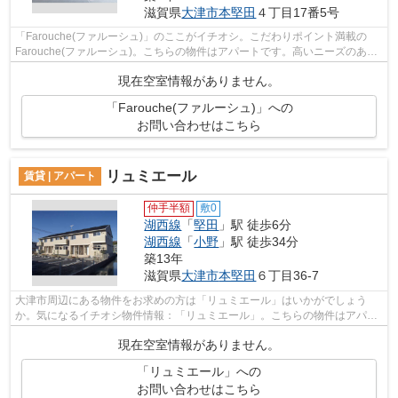
滋賀県
大津市
本堅田
４丁目17番5号
「Farouche(ファルーシュ)」のここがイチオシ。こだわりポイント満載の
Farouche(ファルーシュ)。こちらの物件はアパートです。高いニーズのあ
る、駅徒歩6分の物件です。ハウスセゾン南...
現在空室情報がありません。
「Farouche(ファルーシュ)」への
お問い合わせはこちら
リュミエール
賃貸 | アパート
仲手半額
敷0
湖西線
「
堅田
」駅 徒歩6分
湖西線
「
小野
」駅 徒歩34分
築13年
滋賀県
大津市
本堅田
６丁目36-7
大津市周辺にある物件をお求めの方は「リュミエール」はいかがでしょう
か。気になるイチオシ物件情報：「リュミエール」。こちらの物件はアパー
トです。好評の駅近物件となっており、...
現在空室情報がありません。
「リュミエール」への
お問い合わせはこちら