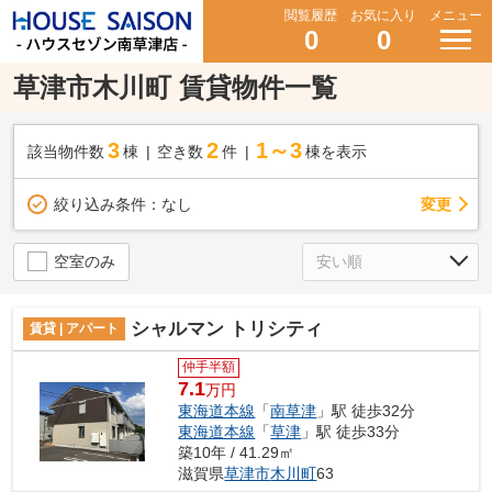
閲覧履歴
お気に入り
メニュー
0
0
草津市木川町 賃貸物件一覧
3
2
1～3
該当物件数
棟
空き数
件
棟を表示
変更
絞り込み条件：
なし
空室のみ
シャルマン トリシティ
賃貸 | アパート
仲手半額
7.1
万円
東海道本線
「
南草津
」駅 徒歩32分
東海道本線
「
草津
」駅 徒歩33分
築10年 / 41.29㎡
滋賀県
草津市
木川町
63