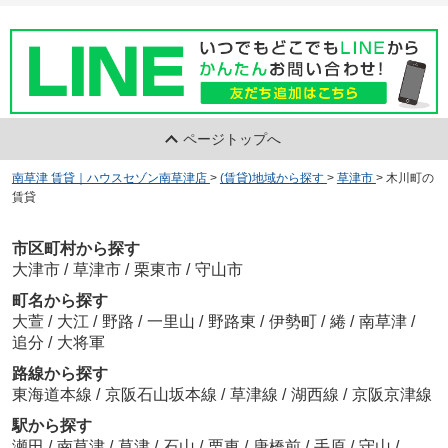
ページトップへ
南草津 賃貸｜ハウスセゾン南草津店
>
(賃貸)地域から探す
>
草津市
>
木川町の
賃貸
市区町村から探す
大津市
/
草津市
/
栗東市
/
守山市
町名から探す
大萱
/
大江
/
野路
/
一里山
/
野路東
/
伊勢町
/
綣
/
南草津
/
追分
/
大将軍
路線から探す
東海道本線
/
京阪石山坂本線
/
草津線
/
湖西線
/
京阪京津線
駅から探す
瀬田
/
南草津
/
草津
/
石山
/
栗東
/
唐橋前
/
手原
/
守山
/