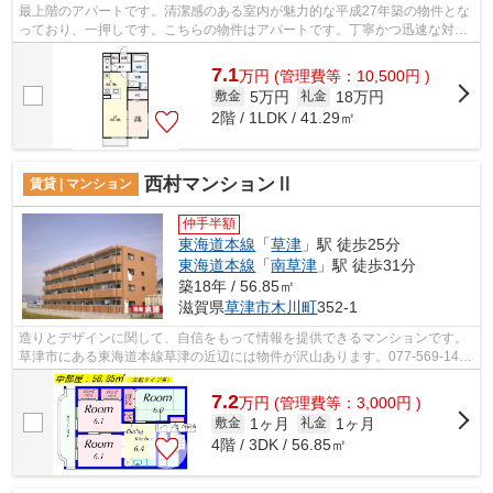
最上階のアパートです。清潔感のある室内が魅力的な平成27年築の物件とな
っており、一押しです。こちらの物件はアパートです。丁寧かつ迅速な対応
がモットーのハウスセゾン南草津店。...
7.1
万
円
(管理費等：10,500円 )
5万円
18万円
敷金
礼金
2階 / 1LDK / 41.29㎡
西村マンションⅡ
賃貸 | マンション
仲手半額
東海道本線
「
草津
」駅 徒歩25分
東海道本線
「
南草津
」駅 徒歩31分
築18年 / 56.85㎡
滋賀県
草津市
木川町
352-1
造りとデザインに関して、自信をもって情報を提供できるマンションです。
草津市にある東海道本線草津の近辺には物件が沢山あります。077-569-1410
からハウスセゾン南草津店まで物件に...
7.2
万
円
(管理費等：3,000円 )
1ヶ月
1ヶ月
敷金
礼金
4階 / 3DK / 56.85㎡