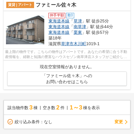
ファミール佐々木
賃貸 | アパート
仲手半額
敷0
東海道本線
「
草津
」駅 徒歩25分
東海道本線
「
南草津
」駅 徒歩44分
東海道本線
「
栗東
」駅 徒歩57分
築18年
滋賀県
草津市
木川町
1019-1
最上階の物件です。こちらの物件はアパートです。あなたの希望に合う不動
産情報を、経験と知識の豊富なハウスセゾン南草津店スタッフがご紹介しま
す。077-569-1410/fd@sigasaison.com...
現在空室情報がありません。
「ファミール佐々木」への
お問い合わせはこちら
3
2
1～3
該当物件数
棟
空き数
件
棟を表示
変更
絞り込み条件：
なし