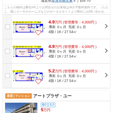
滋賀県
草津市
南笠東
４丁目8-70
こちらの物件は弊社HPよりお問合せのお客様は仲介手数料無料です。（ただ
し、既にスーモやホームズなどのポータルサイトより弊社にお問い合わせを
していただいているお客様は対象外と...
4.9
万
円
(管理費等：4,000円 )
0ヶ月
0ヶ月
敷金
礼金
4階 / 1K / 27.54㎡
4.9
万
円
(管理費等：4,000円 )
0ヶ月
0ヶ月
敷金
礼金
4階 / 1K / 27.54㎡
5.2
万
円
(管理費等：4,000円 )
0ヶ月
0ヶ月
敷金
礼金
4階 / 1K / 27.54㎡
アートプラザ・ユー
賃貸 | マンション
敷0
礼0
5
万円