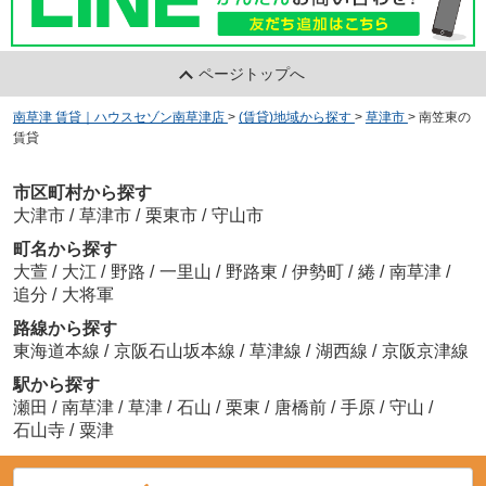
ページトップへ
南草津 賃貸｜ハウスセゾン南草津店
>
(賃貸)地域から探す
>
草津市
>
南笠東の
賃貸
市区町村から探す
大津市
/
草津市
/
栗東市
/
守山市
町名から探す
大萱
/
大江
/
野路
/
一里山
/
野路東
/
伊勢町
/
綣
/
南草津
/
追分
/
大将軍
路線から探す
東海道本線
/
京阪石山坂本線
/
草津線
/
湖西線
/
京阪京津線
駅から探す
瀬田
/
南草津
/
草津
/
石山
/
栗東
/
唐橋前
/
手原
/
守山
/
石山寺
/
粟津