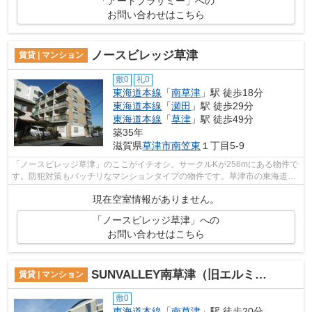
「アートプラザミー」への
お問い合わせはこちら
ノースビレッジ草津
賃貸 | マンション
敷0
礼0
東海道本線
「
南草津
」駅 徒歩18分
東海道本線
「
瀬田
」駅 徒歩29分
東海道本線
「
草津
」駅 徒歩49分
築35年
滋賀県
草津市
南笠東
１丁目5-9
「ノースビレッジ草津」のここがイチオシ。サークルKが256mにある物件で
す。防犯対策もバッチリなマンションタイプの物件です。草津市の東海道本
線南草津周辺にある物件のことなら当社...
現在空室情報がありません。
「ノースビレッジ草津」への
お問い合わせはこちら
SUNVALLEY南草津（旧エルミナコート南草津）
賃貸 | マンション
敷0
東海道本線
「
南草津
」駅 徒歩20分