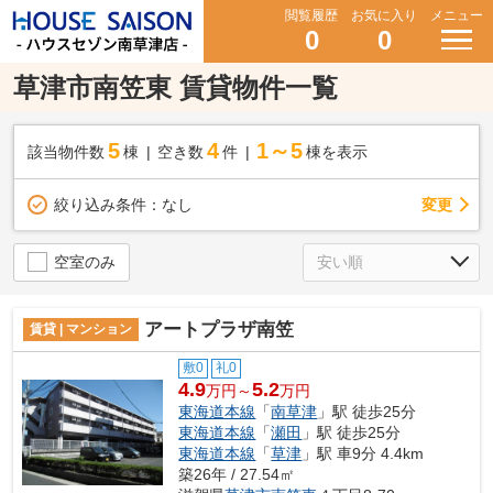
閲覧履歴
お気に入り
メニュー
0
0
草津市南笠東 賃貸物件一覧
5
4
1～5
該当物件数
棟
空き数
件
棟を表示
変更
絞り込み条件：
なし
空室のみ
アートプラザ南笠
賃貸 | マンション
敷0
礼0
4.9
5.2
万円～
万円
東海道本線
「
南草津
」駅 徒歩25分
東海道本線
「
瀬田
」駅 徒歩25分
東海道本線
「
草津
」駅 車9分 4.4km
築26年 / 27.54㎡