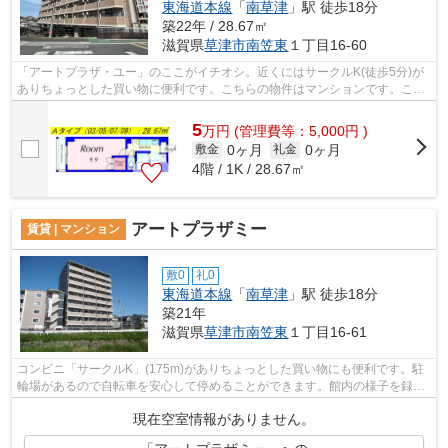
東海道本線
「
南草津
」駅 徒歩18分
築22年 / 28.67㎡
滋賀県
草津市
南笠東
１丁目16-60
「アートプラザ・ユー」のここがイチオシ。近くにはサークルK(徒歩5分)が
ありちょっとした買い物に便利です。こちらの物件はマンションです。こち
らの物件にはエレベーターがあります...
5
万
円
(管理費等：5,000円 )
0ヶ月
0ヶ月
敷金
礼金
4階 / 1K / 28.67㎡
アートプラザミー
賃貸 | マンション
敷0
礼0
東海道本線
「
南草津
」駅 徒歩18分
築21年
滋賀県
草津市
南笠東
１丁目16-61
コンビニ「サークルK」(175m)がありちょっとした買い物にも便利です。駐
輪場があるので自転車を安心して停めることができます。館内の様子を録画
する防犯カメラがあり、セキュリティが...
現在空室情報がありません。