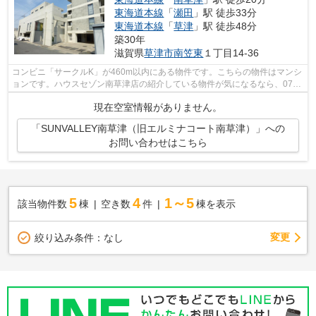
東海道本線
「
瀬田
」駅 徒歩33分
東海道本線
「
草津
」駅 徒歩48分
築30年
滋賀県
草津市
南笠東
１丁目14-36
コンビニ「サークルK」が460m以内にある物件です。こちらの物件はマンシ
ョンです。ハウスセゾン南草津店の紹介している物件が気になるなら、077-
569-1410へ詳細情報をお問い合わせ下さ...
現在空室情報がありません。
「SUNVALLEY南草津（旧エルミナコート南草津）」への
お問い合わせはこちら
5
4
1～5
該当物件数
棟
空き数
件
棟を表示
変更
絞り込み条件：
なし