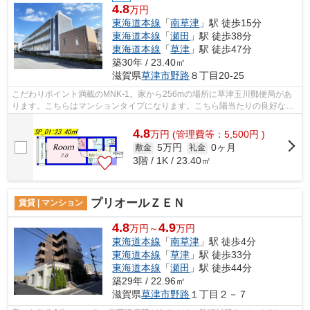
4.8
万円
東海道本線
「
南草津
」駅 徒歩15分
東海道本線
「
瀬田
」駅 徒歩38分
東海道本線
「
草津
」駅 徒歩47分
築30年 / 23.40㎡
滋賀県
草津市
野路
８丁目20-25
こだわりポイント満載のMNK-1。家から256mの場所に草津玉川郵便局があ
ります。こちらはマンションタイプになります。こちら陽当たりの良好な物
件です。ハウスセゾン南草津店には、地域...
4.8
万
円
(管理費等：5,500円 )
5万円
0ヶ月
敷金
礼金
3階 / 1K / 23.40㎡
プリオールＺＥＮ
賃貸 | マンション
4.8
4.9
万円～
万円
東海道本線
「
南草津
」駅 徒歩4分
東海道本線
「
草津
」駅 徒歩33分
東海道本線
「
瀬田
」駅 徒歩44分
築29年 / 22.96㎡
滋賀県
草津市
野路
１丁目２－７