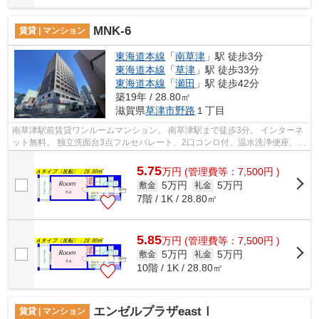
MNK-6
賃貸 | マンション
東海道本線
「
南草津
」駅 徒歩3分
東海道本線
「
草津
」駅 徒歩33分
東海道本線
「
瀬田
」駅 徒歩42分
築19年 / 28.80㎡
滋賀県
草津市
野路
１丁目
南草津駅前賃貸ワンルームマンション。 南草津駅まで徒歩3分。 インターネ
ット無料。 独立洗面台3点フルセパレート、2口コンロ付、温水洗浄便座、オ
ートロック、エレベーターなどの豪...
5.75
万
円
(管理費等：7,500円 )
5万円
5万円
敷金
礼金
7階 / 1K / 28.80㎡
5.85
万
円
(管理費等：7,500円 )
5万円
5万円
敷金
礼金
10階 / 1K / 28.80㎡
エンゼルプラザeastⅠ
賃貸 | マンション