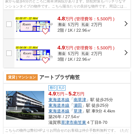
家から徒歩6分のところに南草津病院があります。防犯対策もバッチリなマ
ンションタイプの物件です。こちら陽当たりの良好な物件です。周辺には、
徒歩4分で利用できる駅があります。ハ...
4.8
万
円
(管理費等：5,500円 )
5万円
2万円
敷金
礼金
2階 / 1K / 22.96㎡
4.9
万
円
(管理費等：5,500円 )
5万円
2万円
敷金
礼金
3階 / 1K / 22.96㎡
アートプラザ南笠
賃貸 | マンション
敷0
礼0
4.9
5.2
万円～
万円
東海道本線
「
南草津
」駅 徒歩25分
東海道本線
「
瀬田
」駅 徒歩25分
東海道本線
「
草津
」駅 車9分 4.4km
築26年 / 27.54㎡
滋賀県
草津市
南笠東
４丁目8-70
こちらの物件は弊社HPよりお問合せのお客様は仲介手数料無料です。（ただ