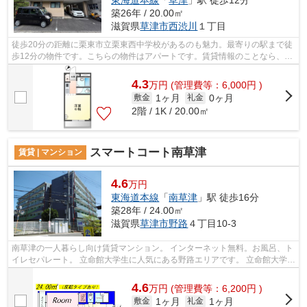
東海道本線
「
草津
」駅 徒歩12分
築26年 / 20.00㎡
滋賀県
草津市
西渋川
１丁目
徒歩20分の距離に栗東市立栗東西中学校があるのも魅力。最寄りの駅まで徒
歩12分の物件です。こちらの物件はアパートです。賃貸情報のことなら、
fd@sigasaison.comにてお気軽にハウスセ...
4.3
万
円
(管理費等：6,000円 )
1ヶ月
0ヶ月
敷金
礼金
2階 / 1K / 20.00㎡
スマートコート南草津
賃貸 | マンション
4.6
万円
東海道本線
「
南草津
」駅 徒歩16分
築28年 / 24.00㎡
滋賀県
草津市
野路
４丁目10-3
南草津の一人暮らし向け賃貸マンション。 インターネット無料。お風呂、ト
イレセパレート。 立命館大学生に人気にある野路エリアです。 立命館大学と
南草津駅の中間地点で通学、買い物...
4.6
万
円
(管理費等：6,200円 )
1ヶ月
1ヶ月
敷金
礼金