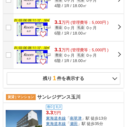
0ヶ月
0ヶ月
敷金
礼金
4階 / 1R / 18.00㎡
3.1
万
円
(管理費等：5,000円 )
0ヶ月
0ヶ月
敷金
礼金
6階 / 1R / 18.00㎡
3.1
万
円
(管理費等：5,000円 )
0ヶ月
0ヶ月
敷金
礼金
6階 / 1R / 18.00㎡
1
残り
件を表示する
サンレジデンス玉川
賃貸 | マンション
敷0
礼0
3.3
万円
東海道本線
「
南草津
」駅 徒歩13分
東海道本線
「
瀬田
」駅 徒歩35分