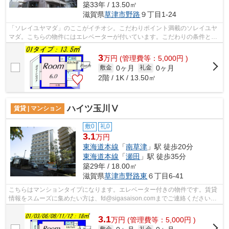
築33年 / 13.50㎡
滋賀県
草津市
野路
９丁目1-24
「ソレイユヤマダ」のここがイチオシ。こだわりポイント満載のソレイユヤ
マダ。こちらの物件にはエレベーターが付いています。こだわりの条件とし
て多い、駅徒歩10分の物件です。東海...
3
万
円
(管理費等：5,000円 )
0ヶ月
0ヶ月
敷金
礼金
2階 / 1K / 13.50㎡
ハイツ玉川Ⅴ
賃貸 | マンション
敷0
礼0
3.1
万円
東海道本線
「
南草津
」駅 徒歩20分
東海道本線
「
瀬田
」駅 徒歩35分
築29年 / 18.00㎡
滋賀県
草津市
野路東
６丁目6-41
こちらはマンションタイプになります。エレベーター付きの物件です。賃貸
情報をスムーズに集めたい方は、fd@sigasaison.comまでご連絡ください。
こちらでは、草津市地域の賃貸情報をい...
3.1
万
円
(管理費等：5,000円 )