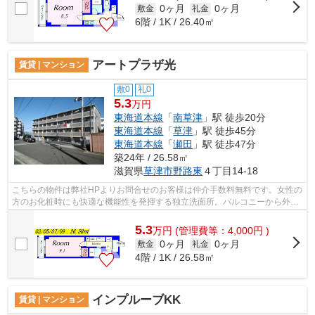
0ヶ月
0ヶ月
敷金
礼金
6階 / 1K / 26.40㎡
アートプラザ光
賃貸 | マンション
敷0
礼0
5.3
万円
東海道本線
「
南草津
」駅 徒歩20分
東海道本線
「
草津
」駅 徒歩45分
東海道本線
「
瀬田
」駅 徒歩47分
築24年 / 26.58㎡
滋賀県
草津市
野路東
４丁目14-18
こちらの物件は弊社HPよりお問合せのお客様は仲介手数料無料です。女性の
方のお化粧時にも快適な機能性を発揮する独立洗面所。バルコニーから外を
眺めることの出来る、ステキなマンシ...
5.3
万
円
(管理費等：4,000円 )
0ヶ月
0ヶ月
敷金
礼金
4階 / 1K / 26.58㎡
インプルーブKK
賃貸 | マンション