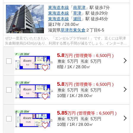
東海道本線
「
南草津
」駅 徒歩7分
東海道本線
「
草津
」駅 徒歩29分
東海道本線
「
瀬田
」駅 徒歩45分
築17年 / 28.00㎡
滋賀県
草津市
東矢倉
２丁目6-5
ぜひ一度見ていただきたい、「エンゼルプラザeastⅠ」です。近くには草津
矢倉郵便局(142m)があり、利用する際も手間が減るでしょう。インターネッ
ト無料なので気軽にパソコンやスマート...
5.8
万
円
(管理費等：6,500円 )
5万円
5万円
敷金
礼金
8階 / 1K / 28.00㎡
5.8
万
円
(管理費等：6,500円 )
5万円
5万円
敷金
礼金
10階 / 1K / 28.00㎡
5.85
万
円
(管理費等：6,500円 )
5万円
5万円
敷金
礼金
10階 / 1R / 28.00㎡