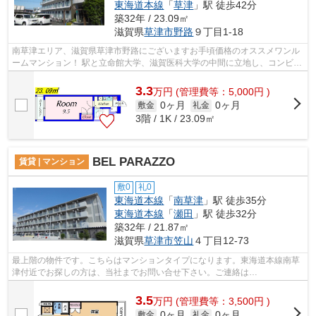
東海道本線
「
草津
」駅 徒歩42分
築32年 / 23.09㎡
滋賀県
草津市
野路
９丁目1-18
南草津エリア、滋賀県草津市野路にございますお手頃価格のオススメワンル
ームマンション！ 駅と立命館大学、滋賀医科大学の中間に立地し、コンビニ
なども目の前にある学生様には嬉しい...
3.3
万
円
(管理費等：5,000円 )
0ヶ月
0ヶ月
敷金
礼金
3階 / 1K / 23.09㎡
BEL PARAZZO
賃貸 | マンション
敷0
礼0
東海道本線
「
南草津
」駅 徒歩35分
東海道本線
「
瀬田
」駅 徒歩32分
築32年 / 21.87㎡
滋賀県
草津市
笠山
４丁目12-73
最上階の物件です。こちらはマンションタイプになります。東海道本線南草
津付近でお探しの方は、当社までお問い合せ下さい。ご連絡は
<fd@sigasaison.com>からお待ちしております。
3.5
万
円
(管理費等：3,500円 )
0ヶ月
0ヶ月
敷金
礼金