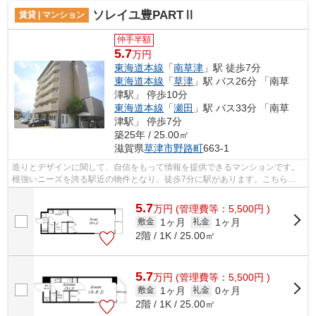
ソレイユ豊PARTⅡ
賃貸 | マンション
仲手半額
5.7
万円
東海道本線
「
南草津
」駅 徒歩7分
東海道本線
「
草津
」駅 バス26分 「南草
津駅」 停歩10分
東海道本線
「
瀬田
」駅 バス33分 「南草
津駅」 停歩7分
築25年 / 25.00㎡
滋賀県
草津市
野路町
663-1
造りとデザインに関して、自信をもって情報を提供できるマンションです。
根強いニーズを誇る駅近の物件となり、徒歩7分に駅があります。こちらの
物件はエレベーター付きです。陽当たり...
5.7
万
円
(管理費等：5,500円 )
1ヶ月
1ヶ月
敷金
礼金
2階 / 1K / 25.00㎡
5.7
万
円
(管理費等：5,500円 )
1ヶ月
0ヶ月
敷金
礼金
2階 / 1K / 25.00㎡