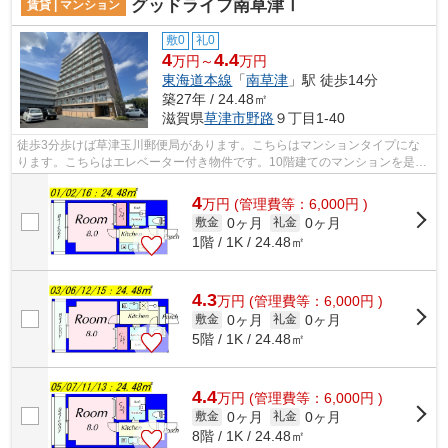
グッドライフ南草津Ⅰ
賃貸 | マンション
敷0
礼0
4
4.4
万円～
万円
東海道本線
「
南草津
」駅 徒歩14分
築27年 / 24.48㎡
滋賀県
草津市
野路
９丁目1-40
徒歩3分歩けば草津玉川郵便局があります。こちらはマンションタイプにな
ります。こちらはエレベーター付き物件です。10階建てのマンションを是非
ご覧ください。fd@sigasaison.comまで...
4
万
円
(管理費等：6,000円 )
0ヶ月
0ヶ月
敷金
礼金
1階 / 1K / 24.48㎡
4.3
万
円
(管理費等：6,000円 )
0ヶ月
0ヶ月
敷金
礼金
5階 / 1K / 24.48㎡
4.4
万
円
(管理費等：6,000円 )
0ヶ月
0ヶ月
敷金
礼金
8階 / 1K / 24.48㎡