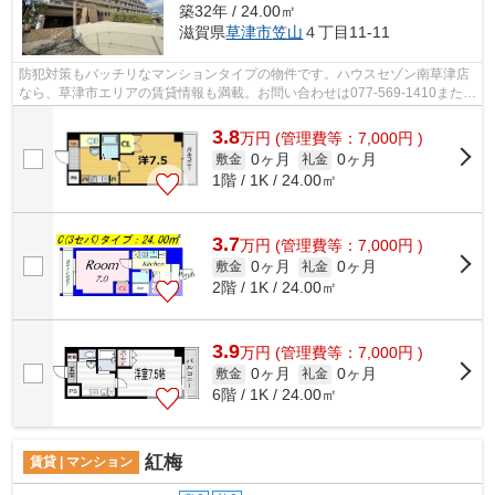
築32年 / 24.00㎡
滋賀県
草津市
笠山
４丁目11-11
防犯対策もバッチリなマンションタイプの物件です。ハウスセゾン南草津店
なら、草津市エリアの賃貸情報も満載。お問い合わせは077-569-1410または
fd@sigasaison.comまでお気軽にご連絡...
3.8
万
円
(管理費等：7,000円 )
0ヶ月
0ヶ月
敷金
礼金
1階 / 1K / 24.00㎡
3.7
万
円
(管理費等：7,000円 )
0ヶ月
0ヶ月
敷金
礼金
2階 / 1K / 24.00㎡
3.9
万
円
(管理費等：7,000円 )
0ヶ月
0ヶ月
敷金
礼金
6階 / 1K / 24.00㎡
紅梅
賃貸 | マンション