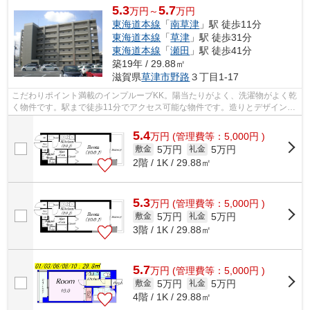
5.3
5.7
万円～
万円
東海道本線
「
南草津
」駅 徒歩11分
東海道本線
「
草津
」駅 徒歩31分
東海道本線
「
瀬田
」駅 徒歩41分
築19年 / 29.88㎡
滋賀県
草津市
野路
３丁目1-17
こだわりポイント満載のインプルーブKK。陽当たりがよく、洗濯物がよく乾
く物件です。駅まで徒歩11分でアクセス可能な物件です。造りとデザインに
関して、自信をもって情報を提供でき...
5.4
万
円
(管理費等：5,000円 )
5万円
5万円
敷金
礼金
2階 / 1K / 29.88㎡
5.3
万
円
(管理費等：5,000円 )
5万円
5万円
敷金
礼金
3階 / 1K / 29.88㎡
5.7
万
円
(管理費等：5,000円 )
5万円
5万円
敷金
礼金
4階 / 1K / 29.88㎡