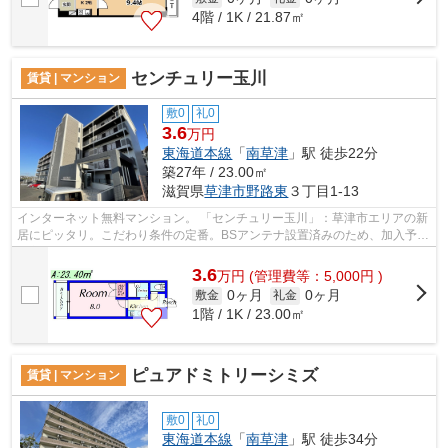
4階 / 1K / 21.87㎡
センチュリー玉川
賃貸 | マンション
敷0
礼0
3.6
万円
東海道本線
「
南草津
」駅 徒歩22分
築27年 / 23.00㎡
滋賀県
草津市
野路東
３丁目1-13
インターネット無料マンション。 「センチュリー玉川」：草津市エリアの新
居にピッタリ。こだわり条件の定番。BSアンテナ設置済みのため、加入予定
の方もスムーズにご契約頂けます。カ...
3.6
万
円
(管理費等：5,000円 )
0ヶ月
0ヶ月
敷金
礼金
1階 / 1K / 23.00㎡
ピュアドミトリーシミズ
賃貸 | マンション
敷0
礼0
東海道本線
「
南草津
」駅 徒歩34分