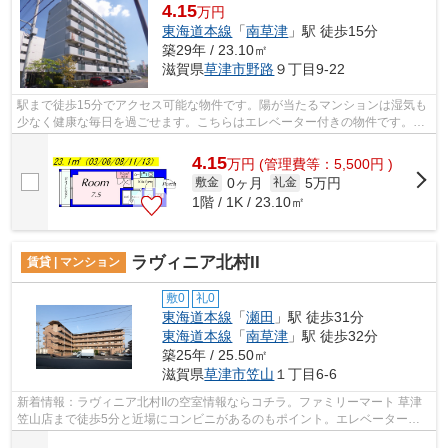
4.15
万円
東海道本線
「
南草津
」駅 徒歩15分
築29年 / 23.10㎡
滋賀県
草津市
野路
９丁目9-22
駅まで徒歩15分でアクセス可能な物件です。陽が当たるマンションは湿気も
少なく健康な毎日を過ごせます。こちらはエレベーター付きの物件です。造
りとデザインに関して、自信をもって...
4.15
万
円
(管理費等：5,500円 )
0ヶ月
5万円
敷金
礼金
1階 / 1K / 23.10㎡
ラヴィニア北村II
賃貸 | マンション
敷0
礼0
東海道本線
「
瀬田
」駅 徒歩31分
東海道本線
「
南草津
」駅 徒歩32分
築25年 / 25.50㎡
滋賀県
草津市
笠山
１丁目6-6
新着情報：ラヴィニア北村IIの空室情報ならコチラ。ファミリーマート 草津
笠山店まで徒歩5分と近場にコンビニがあるのもポイント。エレベーター付
き物件です。こちらの物件はマンショ...