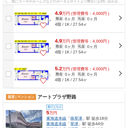
し、既にスーモやホームズなどのポータルサイトより弊社にお問い合わせを
していただいているお客様は対象外と...
4.9
万
円
(管理費等：4,000円 )
0ヶ月
0ヶ月
敷金
礼金
4階 / 1K / 27.54㎡
4.9
万
円
(管理費等：4,000円 )
0ヶ月
0ヶ月
敷金
礼金
4階 / 1K / 27.54㎡
5.2
万
円
(管理費等：4,000円 )
0ヶ月
0ヶ月
敷金
礼金
4階 / 1K / 27.54㎡
アートプラザ野路
賃貸 | マンション
敷0
礼0
5
万円
東海道本線
「
南草津
」駅 徒歩18分
東海道本線
「
草津
」駅 徒歩44分