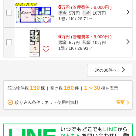
6
万
円
(管理費等：9,000円 )
5万円
10万円
敷金
礼金
1階 / 1K / 26.71㎡
6
万
円
(管理費等：9,000円 )
5万円
10万円
敷金
礼金
1階 / 1K / 26.93㎡
次の30件へ
130
160
1～30
該当物件数
棟
空き数
件
棟を表示
変更
絞り込み条件：
ネット使用料無料