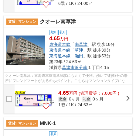
6階 / 1K / 24.00㎡
クオーレ南草津
賃貸 | マンション
敷0
礼0
4.65
万円
東海道本線
「
南草津
」駅 徒歩18分
東海道本線
「
草津
」駅 徒歩39分
東海道本線
「
瀬田
」駅 徒歩53分
築23年 / 24.63㎡
滋賀県
草津市
追分南
１丁目4-15
クオーレ南草津：東海道本線南草津駅にも近くて便利。歩いて徒歩3分の場
所にフレンドマートがあるのもポイント。こちらはマンションタイプになり
ます。満足のいく物件探している方は、...
4.65
万
円
(管理費等：7,000円 )
0ヶ月
0ヶ月
敷金
礼金
1階 / 1K / 24.63㎡
MNK-1
賃貸 | マンション
礼0