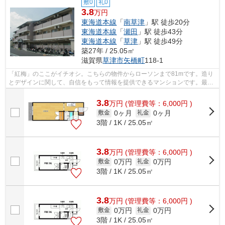
敷0
礼0
3.8
万円
東海道本線
「
南草津
」駅 徒歩20分
東海道本線
「
瀬田
」駅 徒歩43分
東海道本線
「
草津
」駅 徒歩49分
築27年 / 25.05㎡
滋賀県
草津市
矢橋町
118-1
「紅梅」のここがイチオシ。こちらの物件からローソンまで81mです。造り
とデザインに関して、自信をもって情報を提供できるマンションです。最上
階の物件です。お客様のライフスタイル...
3.8
万
円
(管理費等：6,000円 )
0ヶ月
0ヶ月
敷金
礼金
3階 / 1K / 25.05㎡
3.8
万
円
(管理費等：6,000円 )
0万円
0万円
敷金
礼金
3階 / 1K / 25.05㎡
3.8
万
円
(管理費等：6,000円 )
0万円
0万円
敷金
礼金
3階 / 1K / 25.05㎡