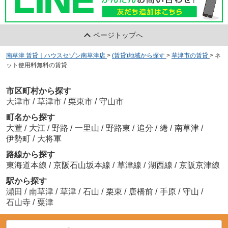
ページトップへ
南草津 賃貸｜ハウスセゾン南草津店
>
(賃貸)地域から探す
>
草津市の賃貸
>
ネ
ット使用料無料の賃貸
市区町村から探す
大津市
/
草津市
/
栗東市
/
守山市
町名から探す
大萱
/
大江
/
野路
/
一里山
/
野路東
/
追分
/
綣
/
南草津
/
伊勢町
/
大将軍
路線から探す
東海道本線
/
京阪石山坂本線
/
草津線
/
湖西線
/
京阪京津線
駅から探す
瀬田
/
南草津
/
草津
/
石山
/
栗東
/
唐橋前
/
手原
/
守山
/
石山寺
/
粟津