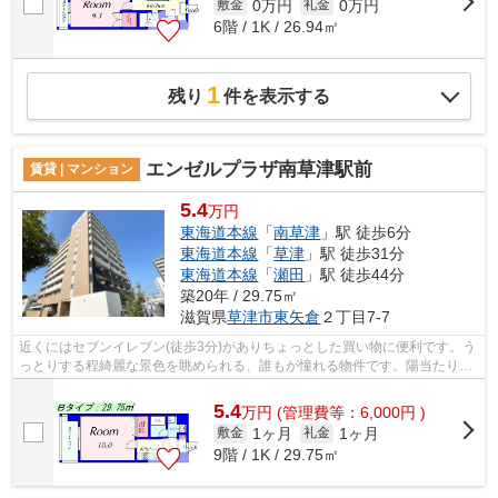
0万円
0万円
敷金
礼金
6階 / 1K / 26.94㎡
1
残り
件を表示する
エンゼルプラザ南草津駅前
賃貸 | マンション
5.4
万円
東海道本線
「
南草津
」駅 徒歩6分
東海道本線
「
草津
」駅 徒歩31分
東海道本線
「
瀬田
」駅 徒歩44分
築20年 / 29.75㎡
滋賀県
草津市
東矢倉
２丁目7-7
近くにはセブンイレブン(徒歩3分)がありちょっとした買い物に便利です。う
っとりする程綺麗な景色を眺められる、誰もが憧れる物件です。陽当たりが
良いので、洗濯物が臭わずに乾きます...
5.4
万
円
(管理費等：6,000円 )
1ヶ月
1ヶ月
敷金
礼金
9階 / 1K / 29.75㎡