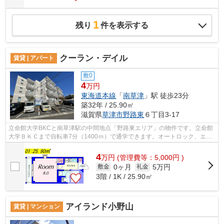
1
残り
件を表示する
クーラン・デイル
賃貸 | アパート
敷0
4
万円
東海道本線
「
南草津
」駅 徒歩23分
築32年 / 25.90㎡
滋賀県
草津市
野路東
６丁目3-17
立命館大学BKCと南草津駅の中間地点「野路東エリア」の物件です。立命館
大学ＢＫＣまで自転車7分（1400ｍ）で通学できます。オートロック、エア
コン、温水洗浄便座、オール電化、ＩＨ...
4
万
円
(管理費等：5,000円 )
0ヶ月
5万円
敷金
礼金
3階 / 1K / 25.90㎡
アイランド小野山
賃貸 | マンション