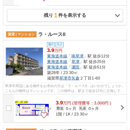
1
残り
件を表示する
ラ・ルースII
賃貸 | マンション
敷0
礼0
3.9
万円
東海道本線
「
南草津
」駅 徒歩12分
東海道本線
「
草津
」駅 徒歩25分
東海道本線
「
瀬田
」駅 徒歩51分
築28年 / 23.30㎡
滋賀県
草津市
矢倉
２丁目1-60
草津市周辺にある物件をお求めの方は「ラ・ルースII」はいかがでしょうか。
こちらの物件はマンションです。この物件は、駅まで徒歩12分に立地してい
ます。気になる物件をハウスセゾン...
3.9
万
円
(管理費等：3,000円 )
0ヶ月
0ヶ月
敷金
礼金
1階 / 1K / 23.30㎡