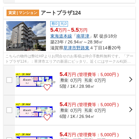
アートプラザ124
賃貸 | マンション
敷0
礼0
5.4
5.5
万円～
万円
東海道本線
「
南草津
」駅 徒歩18分
築23年 / 26.94㎡～28.98㎡
滋賀県
草津市
野路東
４丁目14番20号
こちらの物件は弊社HPよりお問合せのお客様は仲介手数料無料です。「アー
トプラザ124」：草津市エリアの新居にピッタリ。近くにはサークルK(距離
394m)がありちょっとした買い物に便利...
5.4
万
円
(管理費等：5,000円 )
0万円
0万円
敷金
礼金
5階 / 1K / 28.98㎡
5.4
万
円
(管理費等：5,000円 )
0万円
0万円
敷金
礼金
6階 / 1K / 26.94㎡
5.4
万
円
(管理費等：5,000円 )