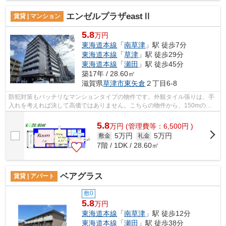
エンゼルプラザeastⅡ
賃貸 | マンション
5.8
万円
東海道本線
「
南草津
」駅 徒歩7分
東海道本線
「
草津
」駅 徒歩29分
東海道本線
「
瀬田
」駅 徒歩45分
築17年 / 28.60㎡
滋賀県
草津市
東矢倉
２丁目6-8
防犯対策もバッチリなマンションタイプの物件です。外観タイル張りは、手
入れを考えれば決して高価ではありません。こちらの物件から、150mの距
離に駐車場があります。初期費用をカー...
5.8
万
円
(管理費等：6,500円 )
5万円
5万円
敷金
礼金
7階 / 1DK / 28.60㎡
ベアグラス
賃貸 | アパート
敷0
5.8
万円
東海道本線
「
南草津
」駅 徒歩12分
東海道本線
「
瀬田
」駅 徒歩38分