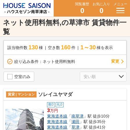
閲覧履歴
お気に入り
メニュー
0
0
ネット使用料無料,の草津市 賃貸物件一
覧
130
160
1～30
該当物件数
棟
空き数
件
棟を表示
変更
絞り込み条件：
ネット使用料無料
空室のみ
ソレイユヤマダ
賃貸 | マンション
敷0
礼0
3
万円
東海道本線
「
南草津
」駅 徒歩10分
東海道本線
「
瀬田
」駅 徒歩35分
東海道本線
「
草津
」駅 徒歩41分