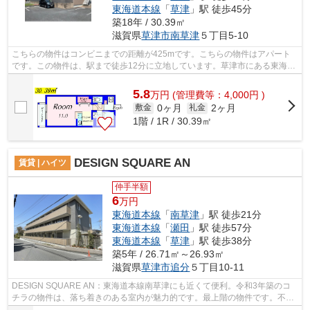
東海道本線
「
草津
」駅 徒歩45分
築18年 / 30.39㎡
滋賀県
草津市
南草津
５丁目5-10
こちらの物件はコンビニまでの距離が425mです。こちらの物件はアパート
です。この物件は、駅まで徒歩12分に立地しています。草津市にある東海道
本線南草津周辺の物件探しは、バリエー...
5.8
万
円
(管理費等：4,000円 )
0ヶ月
2ヶ月
敷金
礼金
1階 / 1R / 30.39㎡
DESIGN SQUARE AN
賃貸 | ハイツ
仲手半額
6
万円
東海道本線
「
南草津
」駅 徒歩21分
東海道本線
「
瀬田
」駅 徒歩57分
東海道本線
「
草津
」駅 徒歩38分
築5年 / 26.71㎡～26.93㎡
滋賀県
草津市
追分
５丁目10-11
DESIGN SQUARE AN：東海道本線南草津にも近くて便利。令和3年築のコ
チラの物件は、落ち着きのある室内が魅力的です。最上階の物件です。不動
産について分からない事も、豊富なノウハウ...