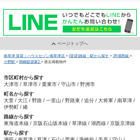
ページトップへ
南草津 賃貸｜ハウスセゾン南草津店
>
(賃貸)路線・駅から探す
>
JR湖西線
>
小野駅
>
岡崎邸貸家2
>
過去掲載物件
市区町村から探す
大津市
/
草津市
/
栗東市
/
守山市
/
野洲市
町名から探す
大萱
/
大江
/
野路
/
一里山
/
野路東
/
追分
/
大将軍
/
南草津
/
伊勢町
/
綣
路線から探す
東海道本線
/
京阪石山坂本線
/
草津線
/
湖西線
/
京阪京津線
駅から探す
瀬田
/
南草津
/
草津
/
石山
/
栗東
/
唐橋前
/
手原
/
守山
/