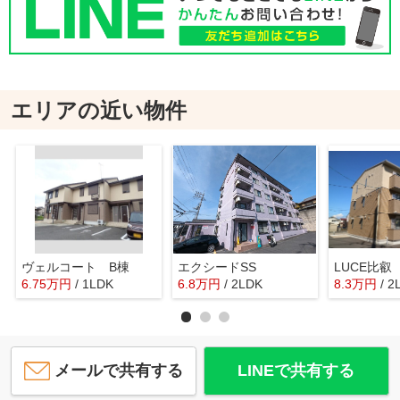
エリアの近い物件
ヴェルコート B棟
エクシードSS
LUCE比叡
6.75
万
円
/ 1LDK
6.8
万
円
/ 2LDK
8.3
万
円
/ 2
メールで共有する
LINEで共有する