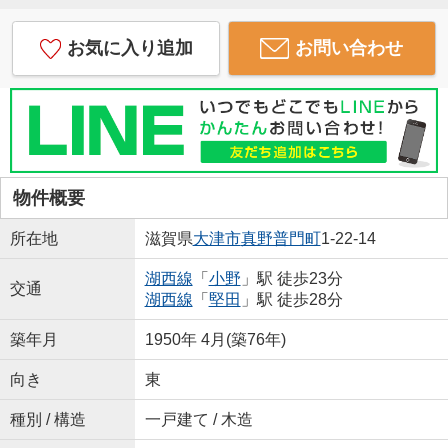
お気に入り追加
お問い合わせ
物件概要
所在地
滋賀県
大津市
真野普門町
1-22-14
湖西線
「
小野
」駅 徒歩23分
交通
湖西線
「
堅田
」駅 徒歩28分
築年月
1950年 4月(築76年)
向き
東
種別 / 構造
一戸建て / 木造