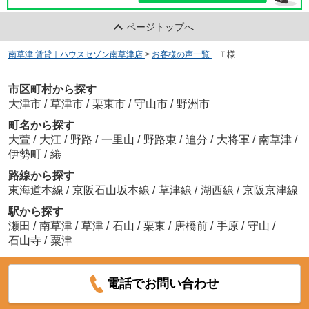
ページトップへ
南草津 賃貸｜ハウスセゾン南草津店
>
お客様の声一覧
>
Ｔ様
市区町村から探す
大津市
/
草津市
/
栗東市
/
守山市
/
野洲市
町名から探す
大萱
/
大江
/
野路
/
一里山
/
野路東
/
追分
/
大将軍
/
南草津
/
伊勢町
/
綣
路線から探す
東海道本線
/
京阪石山坂本線
/
草津線
/
湖西線
/
京阪京津線
駅から探す
瀬田
/
南草津
/
草津
/
石山
/
栗東
/
唐橋前
/
手原
/
守山
/
石山寺
/
粟津
電話でお問い合わせ