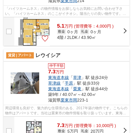
滋賀県
栗東市
岡
214
「ハイツカームネス」の物件情報をお探しならお気軽にお問い合わせ下さ
い。「ハイツカームネス」のここがイチオシ。陽当たりの良い物件です。こ
ちらの物件はマンションです。栗東市で...
5.1
万
円
(管理費等：4,000円 )
0ヶ月
0ヶ月
敷金
礼金
4階 / 2LDK / 43.90㎡
レウイシア
賃貸 | アパート
仲手半額
7.3
万円
東海道本線
「
草津
」駅 徒歩24分
草津線
「
手原
」駅 徒歩33分
東海道本線
「
栗東
」駅 徒歩44分
築9年 / 40.07㎡～42.00㎡
滋賀県
栗東市
岡
223-1
周辺環境も良好で、魅力的な住環境のある、2017年築の物件です。こちらの
物件はアパートです。当社は栗東市の物件情報を取り扱っています。東海道
本線草津周辺の物件も豊富にあります...
7.3
万
円
(管理費等：10,000円 )
5万円
20万円
敷金
礼金