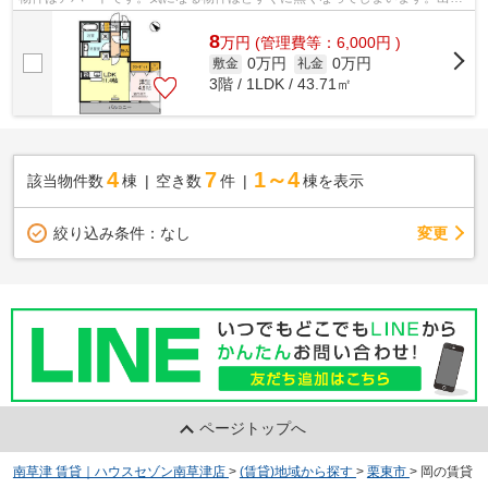
るだけお早目にお問い合わせください...
8
万
円
(管理費等：6,000円 )
0万円
0万円
敷金
礼金
3階 / 1LDK / 43.71㎡
4
7
1～4
該当物件数
棟
空き数
件
棟を表示
変更
絞り込み条件：
なし
ページトップへ
南草津 賃貸｜ハウスセゾン南草津店
>
(賃貸)地域から探す
>
栗東市
>
岡の賃貸