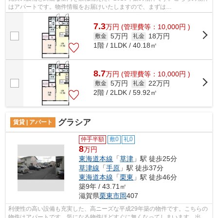
はアパートです。物件情報をお届けいたしますので、まずは
fd@sigasaison.com宛までご連絡ください。栗東市エリ...
7.3
万
円
(管理費等：10,000円 )
5万円
18万円
敷金
礼金
1階 / 1LDK / 40.18㎡
8.7
万
円
(管理費等：10,000円 )
5万円
22万円
敷金
礼金
2階 / 2LDK / 59.92㎡
グラシア
賃貸 | アパート
仲手半額
敷0
礼0
8
万円
東海道本線
「
草津
」駅 徒歩25分
草津線
「
手原
」駅 徒歩37分
東海道本線
「
栗東
」駅 徒歩46分
築9年 / 43.71㎡
滋賀県
栗東市
岡
407
利便性の高い設備も充実した、高ニーズな平成29年築の物件です。こちらの
物件はアパートです。気になる物件ほどすぐに無くなってしまいます。出来