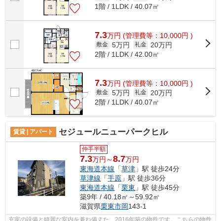
1階 / 1LDK / 40.07㎡
7.3
万
円
(管理費等：10,000円 )
5万円
20万円
敷金
礼金
2階 / 1LDK / 42.00㎡
7.3
万
円
(管理費等：10,000円 )
5万円
20万円
敷金
礼金
2階 / 1LDK / 40.07㎡
セジュールニューパークヒル
賃貸 | アパート
仲手半額
7.3
8.7
万円～
万円
東海道本線
「
草津
」駅 徒歩24分
草津線
「
手原
」駅 徒歩36分
東海道本線
「
栗東
」駅 徒歩45分
築9年 / 40.18㎡～59.92㎡
滋賀県
栗東市
岡
143-1
充実の設備と綺麗な室内を兼ね備えた、2016年築の物件です。こちらの物件