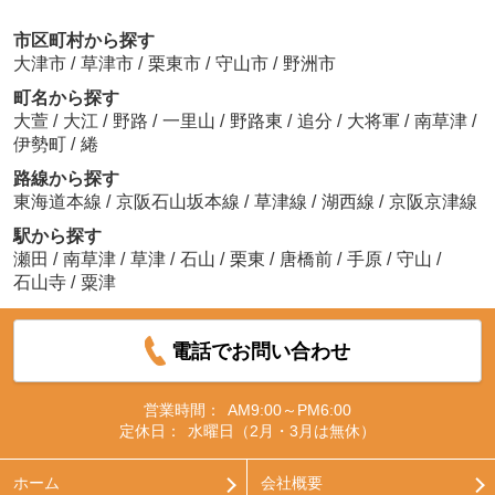
市区町村から探す
大津市
/
草津市
/
栗東市
/
守山市
/
野洲市
町名から探す
大萱
/
大江
/
野路
/
一里山
/
野路東
/
追分
/
大将軍
/
南草津
/
伊勢町
/
綣
路線から探す
東海道本線
/
京阪石山坂本線
/
草津線
/
湖西線
/
京阪京津線
駅から探す
瀬田
/
南草津
/
草津
/
石山
/
栗東
/
唐橋前
/
手原
/
守山
/
石山寺
/
粟津
電話でお問い合わせ
営業時間：
AM9:00～PM6:00
定休日：
水曜日（2月・3月は無休）
ホーム
会社概要