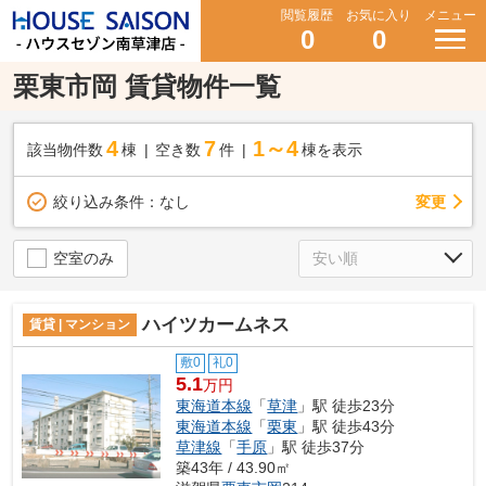
閲覧履歴
お気に入り
メニュー
0
0
栗東市岡 賃貸物件一覧
4
7
1～4
該当物件数
棟
空き数
件
棟を表示
変更
絞り込み条件：
なし
空室のみ
ハイツカームネス
賃貸 | マンション
敷0
礼0
5.1
万円
東海道本線
「
草津
」駅 徒歩23分
東海道本線
「
栗東
」駅 徒歩43分
草津線
「
手原
」駅 徒歩37分
築43年 / 43.90㎡