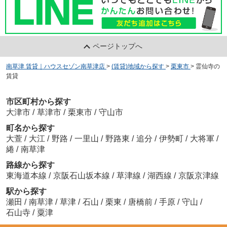
ページトップへ
南草津 賃貸｜ハウスセゾン南草津店
>
(賃貸)地域から探す
>
栗東市
>
霊仙寺の
賃貸
市区町村から探す
大津市
/
草津市
/
栗東市
/
守山市
町名から探す
大萱
/
大江
/
野路
/
一里山
/
野路東
/
追分
/
伊勢町
/
大将軍
/
綣
/
南草津
路線から探す
東海道本線
/
京阪石山坂本線
/
草津線
/
湖西線
/
京阪京津線
駅から探す
瀬田
/
南草津
/
草津
/
石山
/
栗東
/
唐橋前
/
手原
/
守山
/
石山寺
/
粟津