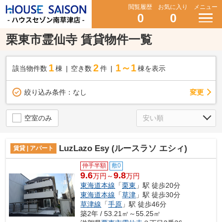
閲覧履歴
お気に入り
メニュー
0
0
栗東市霊仙寺 賃貸物件一覧
1
2
1～1
該当物件数
棟
空き数
件
棟を表示
変更
絞り込み条件：
なし
空室のみ
LuzLazo Esy (ルースラソ エシィ)
賃貸 | アパート
仲手半額
敷0
9.6
9.8
万円～
万円
東海道本線
「
栗東
」駅 徒歩20分
東海道本線
「
草津
」駅 徒歩30分
草津線
「
手原
」駅 徒歩46分
築2年 / 53.21㎡～55.25㎡