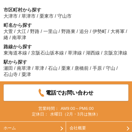
市区町村から探す
大津市
/
草津市
/
栗東市
/
守山市
町名から探す
大萱
/
大江
/
野路
/
一里山
/
野路東
/
追分
/
伊勢町
/
大将軍
/
綣
/
南草津
路線から探す
東海道本線
/
京阪石山坂本線
/
草津線
/
湖西線
/
京阪京津線
駅から探す
瀬田
/
南草津
/
草津
/
石山
/
栗東
/
唐橋前
/
手原
/
守山
/
石山寺
/
粟津
電話でお問い合わせ
営業時間：
AM9:00～PM6:00
定休日：
水曜日（2月・3月は無休）
ホーム
会社概要