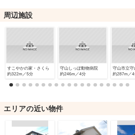
周辺施設
すこやかの家・さくら
守山しっぽ動物病院
守山市立守
約322m／5分
約246m／4分
約287m／
エリアの近い物件