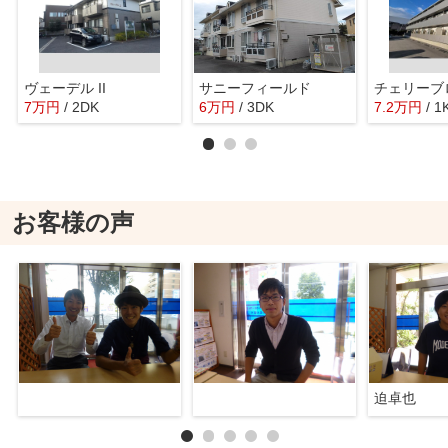
ヴェーデル II
サニーフィールド
7
万
円
/ 2DK
6
万
円
/ 3DK
7.2
万
円
/ 1
お客様の声
迫卓也