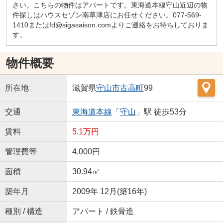
さい。こちらの物件はアパートです。東海道本線守山近辺の物
件探しはハウスセゾン南草津店にお任せください。077-569-
1410またはfd@sigasaison.comよりご連絡をお待ちしておりま
す。
物件概要
所在地
滋賀県
守山市
古高町
99
交通
東海道本線
「
守山
」駅 徒歩53分
賃料
5.1万円
管理費等
4,000円
面積
30.94㎡
築年月
2009年 12月(築16年)
種別 / 構造
アパート / 鉄骨造