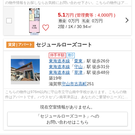
の物件情報をお探しならお気軽にお問い合わせ下さい。こちらの物件はアパ
ートです。東海道本線守山近辺の物件...
5.1
万
円
(管理費等：4,000円 )
0万円
0万円
敷金
礼金
2階 / 1K / 30.94㎡
セジュールローズコート
賃貸 | アパート
仲手半額
敷0
東海道本線
「
栗東
」駅 徒歩26分
東海道本線
「
守山
」駅 徒歩31分
東海道本線
「
草津
」駅 徒歩48分
築19年
滋賀県
守山市
古高町
251
こちらの物件は976m以内に守山市立守山南中学校があります。こちらの物
件はアパートです。ハウスセゾン南草津店は、あなたのご要望やニーズに合
わせた物件のご紹介をいたします。ご連...
現在空室情報がありません。
「セジュールローズコート」への
お問い合わせはこちら