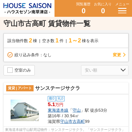
閲覧履歴
お気に入り
メニュー
0
0
守山市古高町 賃貸物件一覧
2
1
1～2
該当物件数
棟
空き数
件
棟を表示
変更
絞り込み条件：
なし
空室のみ
サンステージサクラ
賃貸 | アパート
敷0
礼0
5.1
万円
東海道本線
「
守山
」駅 徒歩53分
築16年 / 30.94㎡
滋賀県
守山市
古高町
99
東海道本線守山駅周辺物件：サンステージサクラ。「サンステージサクラ」