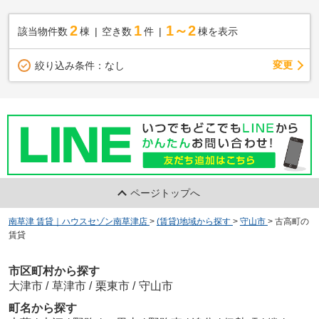
2
1
1～2
該当物件数
棟
空き数
件
棟を表示
変更
絞り込み条件：
なし
ページトップへ
南草津 賃貸｜ハウスセゾン南草津店
>
(賃貸)地域から探す
>
守山市
>
古高町の
賃貸
市区町村から探す
大津市
/
草津市
/
栗東市
/
守山市
町名から探す