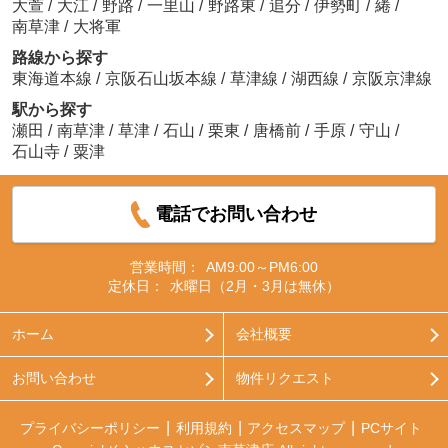
大萱
/
大江
/
野路
/
一里山
/
野路東
/
追分
/
伊勢町
/
綣
/
南草津
/
大将軍
路線から探す
東海道本線
/
京阪石山坂本線
/
草津線
/
湖西線
/
京阪京津線
駅から探す
瀬田
/
南草津
/
草津
/
石山
/
栗東
/
唐橋前
/
手原
/
守山
/
石山寺
/
粟津
電話でお問い合わせ
営業時間：
AM9:00～PM6:00
定休日：
水曜日（2月・3月は無休）
ホーム
会社概要
お問い合わせ
物件リクエスト
プライバシーポリシー
利用規約
アクセスマップ
PCサイト