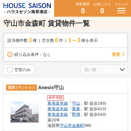
閲覧履歴
お気に入り
メニュー
0
0
守山市金森町 賃貸物件一覧
3
0
1～3
該当物件数
棟
空き数
件
棟を表示
変更
絞り込み条件：
なし
空室のみ
Anesis守山
賃貸 | マンション
仲手半額
東海道本線
「
守山
」駅 徒歩18分
東海道本線
「
栗東
」駅 徒歩41分
東海道本線
「
野洲
」駅 徒歩54分
築20年
滋賀県
守山市
金森町
980