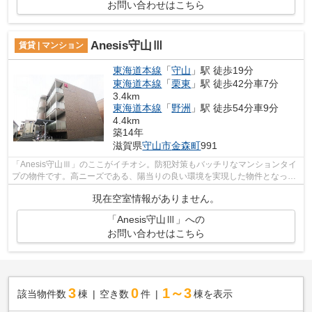
お問い合わせはこちら
Anesis守山Ⅲ
賃貸 | マンション
東海道本線
「
守山
」駅 徒歩19分
東海道本線
「
栗東
」駅 徒歩42分車7分
3.4km
東海道本線
「
野洲
」駅 徒歩54分車9分
4.4km
築14年
滋賀県
守山市
金森町
991
「Anesis守山Ⅲ」のここがイチオシ。防犯対策もバッチリなマンションタイ
プの物件です。高ニーズである、陽当りの良い環境を実現した物件となって
います。fd@sigasaison.comからのお問...
現在空室情報がありません。
「Anesis守山Ⅲ」への
お問い合わせはこちら
3
0
1～3
該当物件数
棟
空き数
件
棟を表示