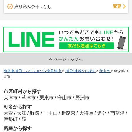
変更
絞り込み条件：
なし
ページトップへ
南草津 賃貸｜ハウスセゾン南草津店
>
(賃貸)地域から探す
>
守山市
>
金森町の
賃貸
市区町村から探す
大津市
/
草津市
/
栗東市
/
守山市
/
野洲市
町名から探す
大萱
/
大江
/
野路
/
一里山
/
野路東
/
大将軍
/
追分
/
南草津
/
伊勢町
/
綣
路線から探す