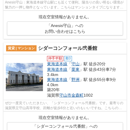
Anesis守山：東海道本線守山駅にも近くて便利。陽当りの良い明るい環境が
魅力の一押し物件となっています。こちらはマンションタイプになります。
守山市に位置する東海道本線守山周辺...
現在空室情報がありません。
「Anesis守山」への
お問い合わせはこちら
シダーコンフォール弐番館
賃貸 | マンション
仲手半額
敷0
東海道本線
「
守山
」駅 徒歩20分
東海道本線
「
栗東
」駅 徒歩43分車7分
3.4km
東海道本線
「
野洲
」駅 徒歩55分車9分
4.0km
築20年
滋賀県
守山市
金森町
1002
ぜひ一度見ていただきたい、「シダーコンフォール弐番館」です。最寄りの
滋賀県立守山高等学校、距離が徒歩6分と近いのもいいですね。こちらの物
件はマンションです。最上階の物件です...
現在空室情報がありません。
「シダーコンフォール弐番館」への