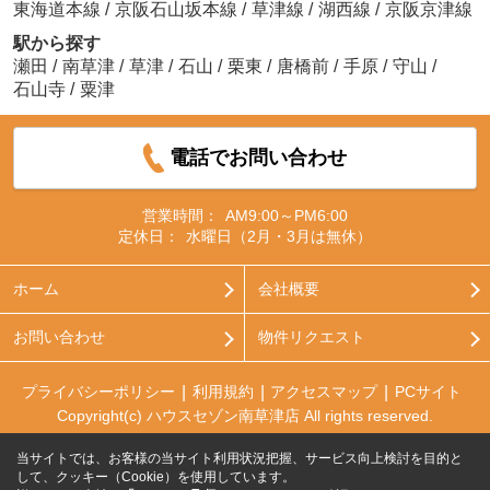
東海道本線
/
京阪石山坂本線
/
草津線
/
湖西線
/
京阪京津線
駅から探す
瀬田
/
南草津
/
草津
/
石山
/
栗東
/
唐橋前
/
手原
/
守山
/
石山寺
/
粟津
電話でお問い合わせ
営業時間：
AM9:00～PM6:00
定休日：
水曜日（2月・3月は無休）
ホーム
会社概要
お問い合わせ
物件リクエスト
プライバシーポリシー
利用規約
アクセスマップ
PCサイト
Copyright(c) ハウスセゾン南草津店 All rights reserved.
当サイトでは、お客様の当サイト利用状況把握、サービス向上検討を目的と
して、クッキー（Cookie）を使用しています。