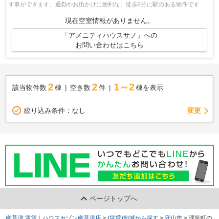
す事ができます。通勤やお出かけに便利な、徒歩8分に駅のある物件です。
最上階の物件です。東海道本線守山周辺...
現在空室情報がありません。
「アメニティハウスサノ」への
お問い合わせはこちら
2
2
1～2
該当物件数
棟
空き数
件
棟を表示
変更
絞り込み条件：
なし
ページトップへ
南草津 賃貸｜ハウスセゾン南草津店
>
(賃貸)地域から探す
>
守山市
>
浮気町の