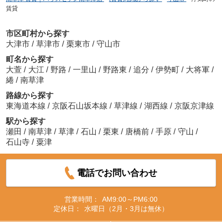
賃貸
市区町村から探す
大津市
/
草津市
/
栗東市
/
守山市
町名から探す
大萱
/
大江
/
野路
/
一里山
/
野路東
/
追分
/
伊勢町
/
大将軍
/
綣
/
南草津
路線から探す
東海道本線
/
京阪石山坂本線
/
草津線
/
湖西線
/
京阪京津線
駅から探す
瀬田
/
南草津
/
草津
/
石山
/
栗東
/
唐橋前
/
手原
/
守山
/
石山寺
/
粟津
電話でお問い合わせ
営業時間：
AM9:00～PM6:00
定休日：
水曜日（2月・3月は無休）