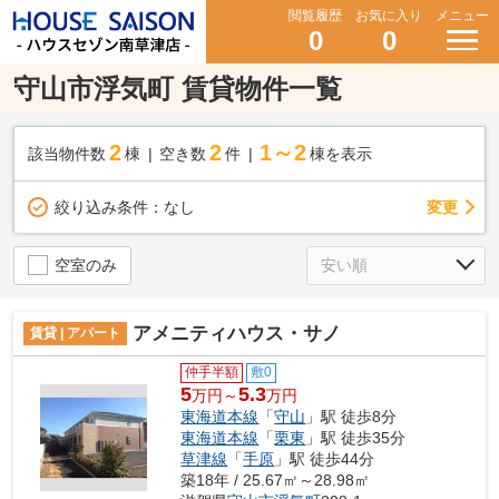
閲覧履歴
お気に入り
メニュー
0
0
守山市浮気町 賃貸物件一覧
2
2
1～2
該当物件数
棟
空き数
件
棟を表示
変更
絞り込み条件：
なし
空室のみ
アメニティハウス・サノ
賃貸 | アパート
仲手半額
敷0
5
5.3
万円～
万円
東海道本線
「
守山
」駅 徒歩8分
東海道本線
「
栗東
」駅 徒歩35分
草津線
「
手原
」駅 徒歩44分
築18年 / 25.67㎡～28.98㎡