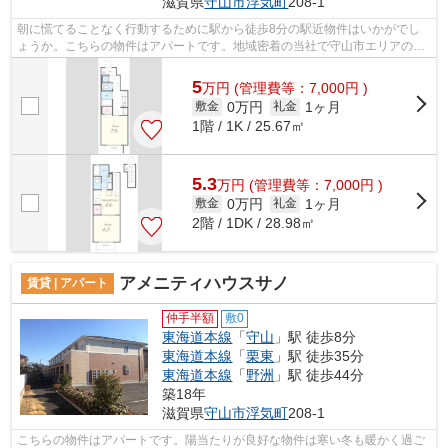
滋賀県
守山市
浮気町
208-1
朝に慌てることなく行動するために駅から徒歩8分の駅近物件はいかがでし
ょうか。こちらの物件はアパートです。地域密着の当社で守山市エリアの素
敵な物件を見つけましょう！ご希望の多...
5
万
円
(管理費等：7,000円 )
0万円
1ヶ月
敷金
礼金
1階 / 1K / 25.67㎡
5.3
万
円
(管理費等：7,000円 )
0万円
1ヶ月
敷金
礼金
2階 / 1DK / 28.98㎡
アメニティハウスサノ
賃貸 | アパート
仲手半額
敷0
東海道本線
「
守山
」駅 徒歩8分
東海道本線
「
栗東
」駅 徒歩35分
東海道本線
「
野洲
」駅 徒歩44分
築18年
滋賀県
守山市
浮気町
208-1
こちらの物件はアパートです。陽当たりが良好な物件は寒い冬も暖かく過ご