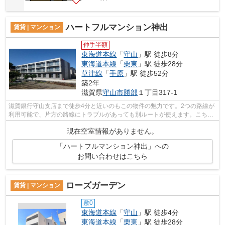
ハートフルマンション神出
賃貸 | マンション
仲手半額
東海道本線
「
守山
」駅 徒歩8分
東海道本線
「
栗東
」駅 徒歩28分
草津線
「
手原
」駅 徒歩52分
築2年
滋賀県
守山市
勝部
１丁目317-1
滋賀銀行守山支店まで徒歩4分と近いのもこの物件の魅力です。2つの路線が
利用可能で、片方の路線にトラブルがあっても別ルートが使えます。こちら
の物件はマンションです。朝に慌てる...
現在空室情報がありません。
「ハートフルマンション神出」への
お問い合わせはこちら
ローズガーデン
賃貸 | マンション
敷0
東海道本線
「
守山
」駅 徒歩4分
東海道本線
「
栗東
」駅 徒歩28分