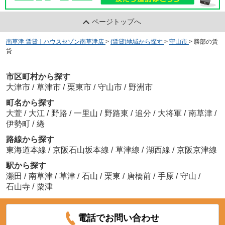
ページトップへ
南草津 賃貸｜ハウスセゾン南草津店
>
(賃貸)地域から探す
>
守山市
>
勝部の賃
貸
市区町村から探す
大津市
/
草津市
/
栗東市
/
守山市
/
野洲市
町名から探す
大萱
/
大江
/
野路
/
一里山
/
野路東
/
追分
/
大将軍
/
南草津
/
伊勢町
/
綣
路線から探す
東海道本線
/
京阪石山坂本線
/
草津線
/
湖西線
/
京阪京津線
駅から探す
瀬田
/
南草津
/
草津
/
石山
/
栗東
/
唐橋前
/
手原
/
守山
/
石山寺
/
粟津
電話でお問い合わせ