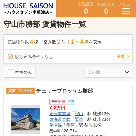
閲覧履歴
お気に入り
メニュー
0
0
守山市勝部 賃貸物件一覧
4
2
1～4
該当物件数
棟
空き数
件
棟を表示
変更
絞り込み条件：
なし
空室のみ
チェリーブロッサム勝部
賃貸 | アパート
仲手半額
敷0
7.2
万円
東海道本線
「
守山
」駅 徒歩12分
東海道本線
「
栗東
」駅 徒歩23分
草津線
「
手原
」駅 徒歩38分
築4年 / 26.71㎡