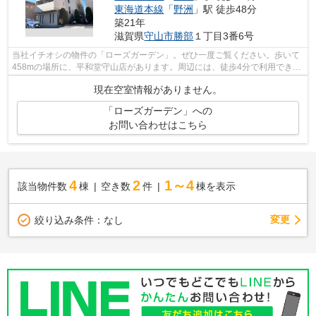
東海道本線
「
野洲
」駅 徒歩48分
築21年
滋賀県
守山市
勝部
１丁目3番6号
当社イチオシの物件の「ローズガーデン」。ぜひ一度ご覧ください。歩いて
458mの場所に、平和堂守山店があります。周辺には、徒歩4分で利用できる
駅があります。車をお持ちの方にもオス...
現在空室情報がありません。
「ローズガーデン」への
お問い合わせはこちら
4
2
1～4
該当物件数
棟
空き数
件
棟を表示
変更
絞り込み条件：
なし