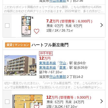
滋賀県
守山市
勝部
４丁目2-36
こだわりポイント満載のチェリーブロッサム勝部。こちらの物件から435m
の場所にかわひと内科クリニックがあります。2022年築で、多くの方がご満
足の物件はこちらです。こちらの物件は...
7.2
万
円
(管理費等：6,000円 )
0万円
9万円
敷金
礼金
1階 / 1K / 26.71㎡
ハートフル新左衛門
賃貸 | マンション
仲手半額
12
万円
東海道本線
「
守山
」駅 徒歩6分
東海道本線
「
栗東
」駅 徒歩26分
築7年 / 67.10㎡
滋賀県
守山市
勝部
２丁目14-2
ぜひ一度見ていただきたい、「ハートフル新左衛門」です。こちらのマンシ
ョンでは初期費用をカードでお支払いいただけます。こちらの物件はマンシ
ョンです。駅から徒歩6分の位置にある...
12
万
円
(管理費等：9,000円 )
5万円
24万円
敷金
礼金
1階 / 3LDK / 67.10㎡