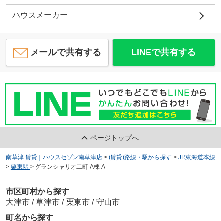
ハウスメーカー
メールで共有する
LINEで共有する
ページトップへ
南草津 賃貸｜ハウスセゾン南草津店
>
(賃貸)路線・駅から探す
>
JR東海道本線
>
栗東駅
>
グランシャリオ二町 A棟 A
市区町村から探す
大津市
/
草津市
/
栗東市
/
守山市
町名から探す