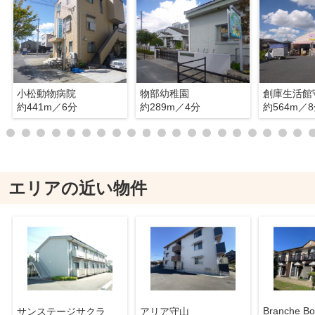
小松動物病院
物部幼稚園
創庫生活館
約441m／6分
約289m／4分
約564m／
エリアの近い物件
Branche Bo
サンステージサクラ
アリア守山