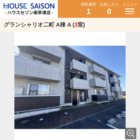
閲覧履歴
お気に入り
メニュー
1
0
グランシャリオ二町 A棟 A (
3
室)