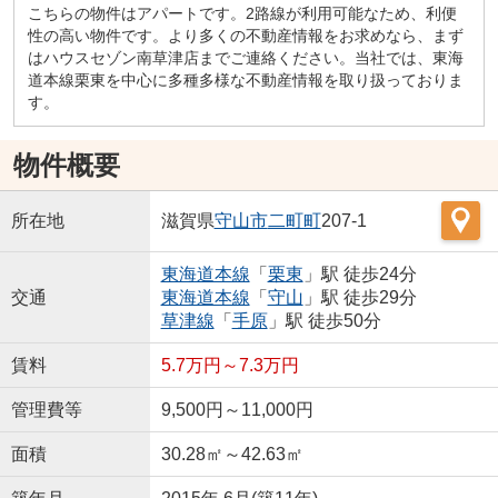
こちらの物件はアパートです。2路線が利用可能なため、利便
性の高い物件です。より多くの不動産情報をお求めなら、まず
はハウスセゾン南草津店までご連絡ください。当社では、東海
道本線栗東を中心に多種多様な不動産情報を取り扱っておりま
す。
物件概要
所在地
滋賀県
守山市
二町町
207-1
東海道本線
「
栗東
」駅 徒歩24分
交通
東海道本線
「
守山
」駅 徒歩29分
草津線
「
手原
」駅 徒歩50分
賃料
5.7万円～7.3万円
管理費等
9,500円～11,000円
面積
30.28㎡～42.63㎡