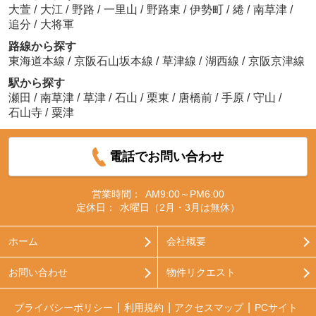
大萱
/
大江
/
野路
/
一里山
/
野路東
/
伊勢町
/
綣
/
南草津
/
追分
/
大将軍
路線から探す
東海道本線
/
京阪石山坂本線
/
草津線
/
湖西線
/
京阪京津線
駅から探す
瀬田
/
南草津
/
草津
/
石山
/
栗東
/
唐橋前
/
手原
/
守山
/
石山寺
/
粟津
電話でお問い合わせ
営業時間：
AM9:00～PM6:00
定休日：
水曜日（2月・3月は無休）
ホーム
会社概要
お問い合わせ
物件リクエスト
プライバシーポリシー
利用規約
アクセスマップ
PCサイト