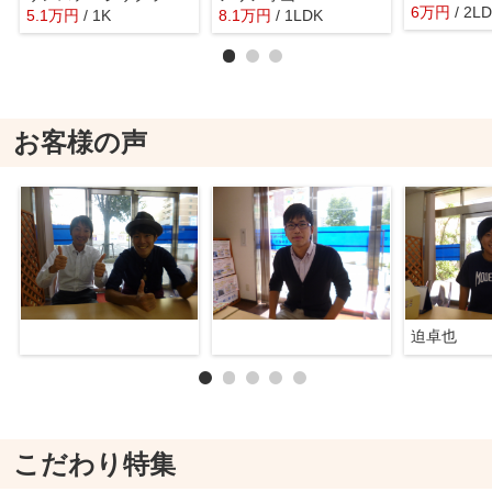
6
万
円
/ 2L
5.1
万
円
/ 1K
8.1
万
円
/ 1LDK
お客様の声
迫卓也
こだわり特集