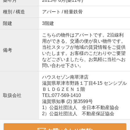
築年月
2015年 6月(築11年)
種別 / 構造
アパート / 軽量鉄骨
階建
3階建
こちらの物件はアパートです。2沿線利
用ができる、交通の便が良い物件です。
当社スタッフが地域の賃貸情報をご提供
備考
いたします。お客様のこだわりやご要望
などございましたら、お気軽に当社へお
問い合わせ下さい。
ハウスセゾン南草津店
滋賀県草津市野路１丁目4-15 センシブル
ＢＬＤＧＺＥＮ １階
取扱会社
TEL:077-569-1410
滋賀県知事 (2) 第3599号
1）公益社団法人 全日本不動産協会
2）公益社団法人 不動産保証協会